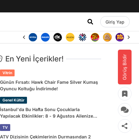
Giriş Yap
Görüş Bildir
En Yeni İçerikler!
Vitrin
Günün Fırsatı: Hawk Chair Fame Silver Kumaş
Oyuncu Koltuğu İndirimde!
Genel Kültür
İstanbul'da Bu Hafta Sonu Çocuklarla
Yapılacak Etkinlikler: 8 - 9 Ağustos Ailenize
Çok İyi Gelecek!
TV
ATV Dizisinin Çekimlerinin Durmasından 2