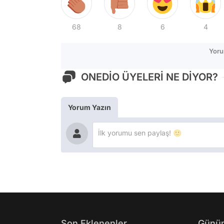
68
8
6
4
Yoru
ONEDİO ÜYELERİ NE DİYOR?
Yorum Yazın
Son Eklenenler
Günün