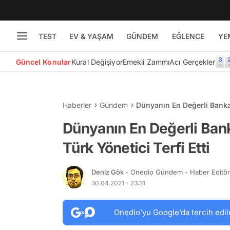
TEST
EV & YAŞAM
GÜNDEM
EĞLENCE
YE
Güncel Konular
Kural Değişiyor
Emekli Zammı
Acı Gerçekler
Haberler
Gündem
Dünyanın En Değerli Bankal
Dünyanın En Değerli Bank
Türk Yönetici Terfi Etti
Deniz Gök
- Onedio Gündem - Haber Editö
30.04.2021 - 23:31
Onedio’yu Google’da tercih edil