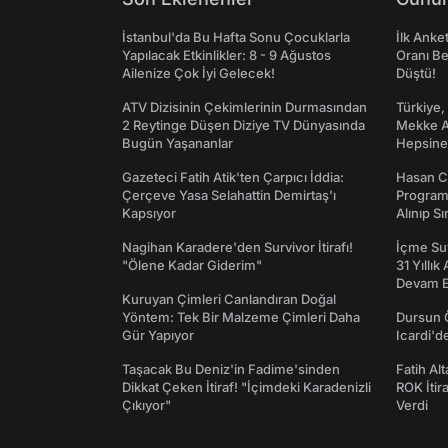
İstanbul'da Bu Hafta Sonu Çocuklarla
İlk Anke
Yapılacak Etkinlikler: 8 - 9 Ağustos
Oranı Be
Ailenize Çok İyi Gelecek!
Düştü!
ATV Dizisinin Çekimlerinin Durmasından
Türkiye,
2 Reytinge Düşen Diziye TV Dünyasında
Mekke An
Bugün Yaşananlar
Hepsine 
Gazeteci Fatih Atik'ten Çarpıcı İddia:
Hasan C
Çerçeve Yasa Selahattin Demirtaş'ı
Programı
Kapsıyor
Alınıp Sı
Nagihan Karadere'den Survivor İtirafı!
İçme Suy
"Ölene Kadar Giderim"
31 Yıllık
Devam E
Kuruyan Çimleri Canlandıran Doğal
Yöntem: Tek Bir Malzeme Çimleri Daha
Dursun 
Gür Yapıyor
Icardi'd
Taşacak Bu Deniz'in Fadime'sinden
Fatih Al
Dikkat Çeken İtiraf! "İçimdeki Karadenizli
ROK İtir
Çıkıyor"
Verdi