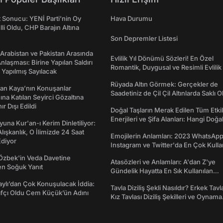
t Sonucu: YENİ Parti'nin Oy
Hava Durumu
lli Oldu, CHP Barajın Altına
Son Depremler Listesi
 Arabistan ve Pakistan Arasında
Evlilik Yıl Dönümü Sözleri! En Özel
laşması: Birine Yapılan Saldırı
Romantik, Duygusal ve Resimli Evlilik 
Yapılmış Sayılacak
dönümü Mesajları
Rüyada Altın Görmek: Gerçekler de
an Kaya’nın Konuşanlar
Saadetiniz de Çil Çil Altınlarda Saklı Ol
na Katılan Seyirci Gözaltına
nır Dışı Edildi
Doğal Taşların Merak Edilen Tüm Etkil
Enerjileri ve Şifa Alanları: Hangi Doğa
una Kur'an-ı Kerim Dinletiliyor:
Ne İşe Yarar?
 Alışkanlık, O İlimizde 24 Saat
Emojilerin Anlamları: 2023 WhatsApp
diyor
Instagram ve Twitter'da En Çok Kulla
Emojiler ve Anlamları
Özbek'in Veda Davetine
Atasözleri ve Anlamları: A'dan Z'ye
en Soğuk Yanıt
Gündelik Hayatta En Sık Kullanılan
Atasözleri ve Anlamları
taylı’dan Çok Konuşulacak İddia:
Tavla Diziliş Şekli Nasıldır? Erkek Tavl
afçı Oldu Cem Küçük’ün Adını
Kız Tavlası Diziliş Şekilleri ve Oynama
Yönleri