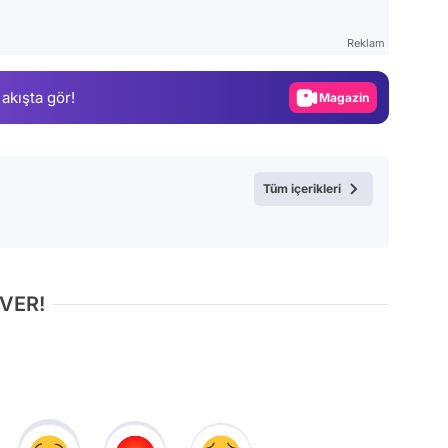
Test
Reklam
Gündem
 akışta gör!
Magazin
Video
Test
Tüm içerikleri
 VER!