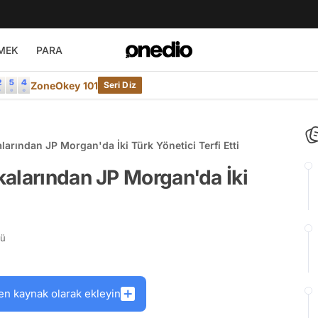
MEK
PARA
ZoneOkey 101
Seri Diz
arından JP Morgan'da İki Türk Yönetici Terfi Etti
alarından JP Morgan'da İki
rü
en kaynak olarak ekleyin