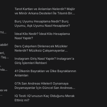
Tarot Kartları ve Anlamları Nelerdir? Majör
ve Minör Arkana Desteleri İle Tılsımlı Bir
Dünyaya Giriş
Burç Uyumu Hesaplama Nedir? Burç
Uyumu, Aşk Uyumu Nasıl Hesaplanır?
Yıl
İdeal Kilo Nedir? İdeal Kilo Hesaplama
Nasıl Yapılır?
abilir!
Ders Çalışırken Dinlenecek Müzikler
Nelerdir? Müziksiz Çalışamayanlar
eri,
Toplanın!
l Taş
Instagram Giriş Nasıl Yapılır? Instagram'a
Giriş İşlemleri Rehberi
,
nılan
41 Ülkenin Bayrakları ve Ülke Bayraklarının
Anlamları
GTA San Andreas Hileleri! Oynamaya
Doyamayanlar İçin Güncel San Andreas
ası ve
Şifreleri
IQ Testi: IQ'unuzun Kaç Olduğunu Merak
Ettiniz mi?