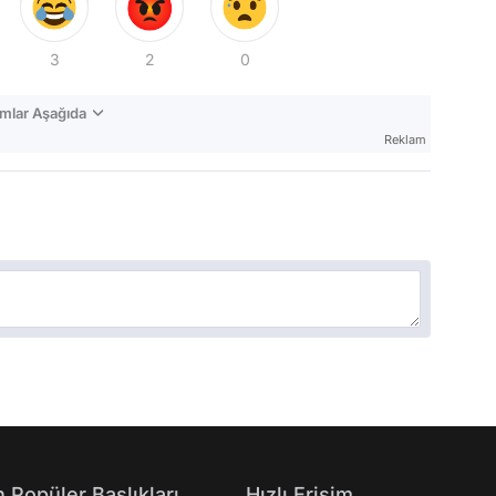
3
2
0
mlar Aşağıda
Reklam
 Popüler Başlıkları
Hızlı Erişim