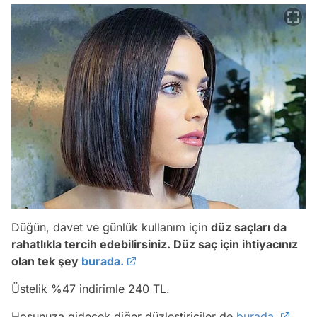
Düğün, davet ve günlük kullanım için
düz saçları da
rahatlıkla tercih edebilirsiniz. Düz saç için ihtiyacınız
olan tek şey
burada.
Üstelik %47 indirimle 240 TL.
Video
Hoşunuza gidecek diğer düzleştiriciler de
burada.