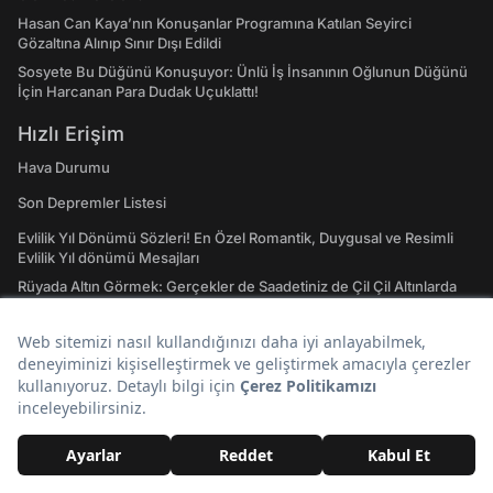
Hasan Can Kaya’nın Konuşanlar Programına Katılan Seyirci
Gözaltına Alınıp Sınır Dışı Edildi
Sosyete Bu Düğünü Konuşuyor: Ünlü İş İnsanının Oğlunun Düğünü
İçin Harcanan Para Dudak Uçuklattı!
Hızlı Erişim
Hava Durumu
Son Depremler Listesi
Evlilik Yıl Dönümü Sözleri! En Özel Romantik, Duygusal ve Resimli
Evlilik Yıl dönümü Mesajları
Rüyada Altın Görmek: Gerçekler de Saadetiniz de Çil Çil Altınlarda
Saklı Olabilir!
Doğal Taşların Merak Edilen Tüm Etkileri, Enerjileri ve Şifa Alanları:
Hangi Doğal Taş Ne İşe Yarar?
Emojilerin Anlamları: 2023 WhatsApp, Instagram ve Twitter'da En
Çok Kullanılan Emojiler ve Anlamları
Atasözleri ve Anlamları: A'dan Z'ye Gündelik Hayatta En Sık
Kullanılan Atasözleri ve Anlamları
Tavla Diziliş Şekli Nasıldır? Erkek Tavlası ve Kız Tavlası Diziliş Şekilleri