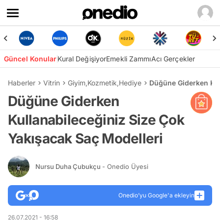
Güncel Konular
Kural Değişiyor
Emekli Zammı
Acı Gerçekler
Haberler
Vitrin
Giyim
,
Kozmetik
,
Hediye
Düğüne Giderken Kul
Düğüne Giderken
Kullanabileceğiniz Size Çok
Yakışacak Saç Modelleri
Nursu Duha Çubukçu
- Onedio Üyesi
Onedio’yu Google'a ekleyin
26.07.2021 - 16:58