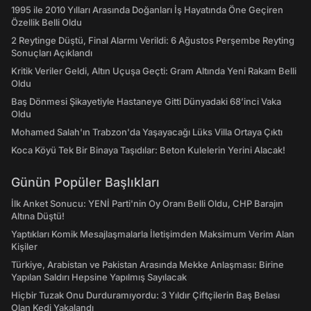
1995 ile 2010 Yılları Arasında Doğanları İş Hayatında Öne Geçiren
Özellik Belli Oldu
2 Reytinge Düştü, Final Alarmı Verildi: 6 Ağustos Perşembe Reyting
Sonuçları Açıklandı
Kritik Veriler Geldi, Altın Uçuşa Geçti: Gram Altında Yeni Rakam Belli
Oldu
Baş Dönmesi Şikayetiyle Hastaneye Gitti Dünyadaki 68’inci Vaka
Oldu
Mohamed Salah'ın Trabzon'da Yaşayacağı Lüks Villa Ortaya Çıktı
Koca Köyü Tek Bir Binaya Taşıdılar: Beton Kulelerin Yerini Alacak!
Günün Popüler Başlıkları
İlk Anket Sonucu: YENİ Parti'nin Oy Oranı Belli Oldu, CHP Barajın
Altına Düştü!
Yaptıkları Komik Mesajlaşmalarla İletişimden Maksimum Verim Alan
Kişiler
Türkiye, Arabistan ve Pakistan Arasında Mekke Anlaşması: Birine
Yapılan Saldırı Hepsine Yapılmış Sayılacak
Hiçbir Tuzak Onu Durduramıyordu: 3 Yıldır Çiftçilerin Baş Belası
Olan Kedi Yakalandı