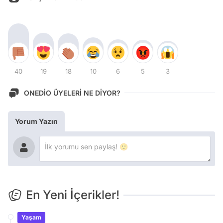
40
19
18
10
6
5
3
ONEDİO ÜYELERİ NE DİYOR?
Yorum Yazın
En Yeni İçerikler!
Yaşam