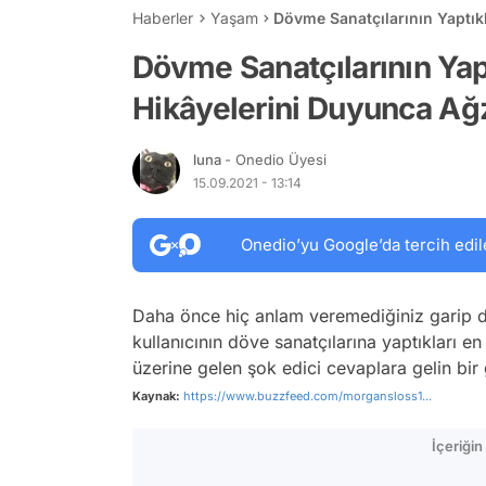
Haberler
Yaşam
Dövme Sanatçılarının Yaptık
Açık Kalacak
Dövme Sanatçılarının Yap
Hikâyelerini Duyunca Ağz
luna
- Onedio Üyesi
15.09.2021 - 13:14
Onedio’yu Google’da tercih edil
Daha önce hiç anlam veremediğiniz garip döv
kullanıcının döve sanatçılarına yaptıkları en
üzerine gelen şok edici cevaplara gelin bir 
Kaynak:
https://www.buzzfeed.com/morgansloss1...
İçeriği