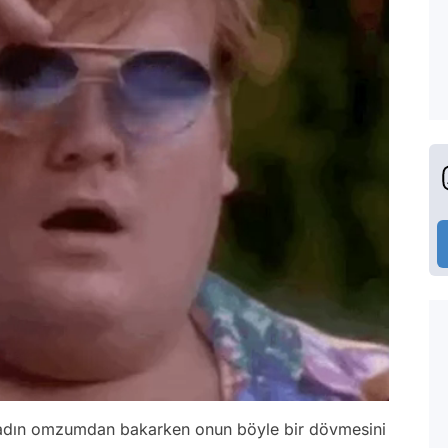
Kadın omzumdan bakarken onun böyle bir dövmesini