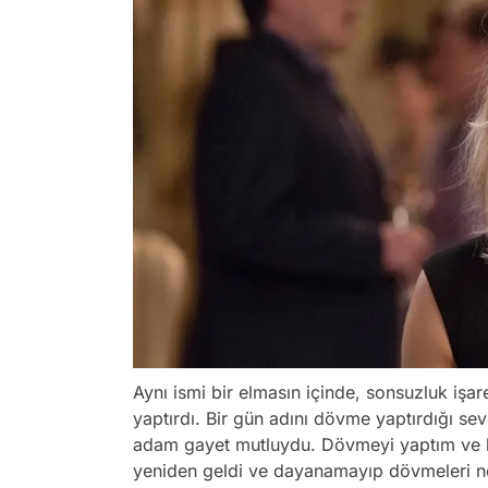
Aynı ismi bir elmasın içinde, sonsuzluk işa
yaptırdı. Bir gün adını dövme yaptırdığı sev
adam gayet mutluydu. Dövmeyi yaptım ve h
yeniden geldi ve dayanamayıp dövmeleri ned