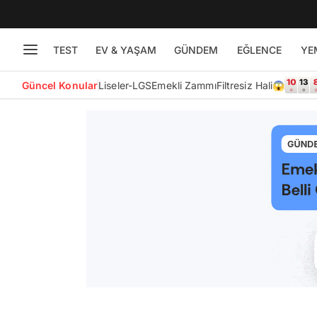
TEST
EV & YAŞAM
GÜNDEM
EĞLENCE
YE
Güncel Konular
Liseler-LGS
Emekli Zammı
Filtresiz Hali😱