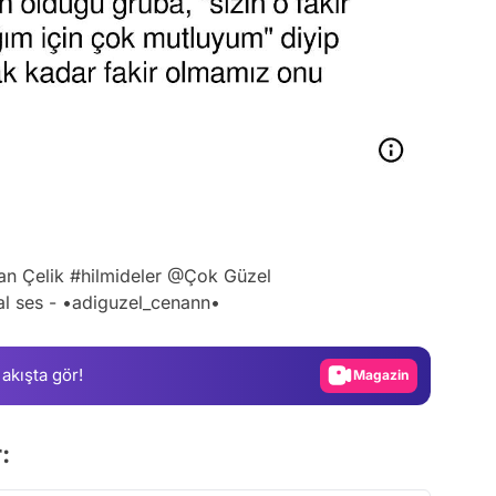
Video
an Çelik
#hilmideler
@Çok Güzel
al ses - •adiguzel_cenann•
Test
Gündem
 akışta gör!
Magazin
Video
:
Test