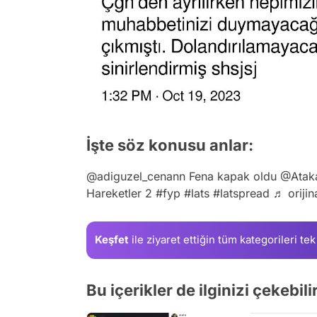
İşte söz konusu anlar:
@adiguzel_cenann
Fena kapak oldu @Atak
Hareketler 2
#fyp
#lats
#latspread
♬ orijin
Keşfet
ile ziyaret ettiğin
tüm kategorileri tek
Bu içerikler de ilginizi çekebilir