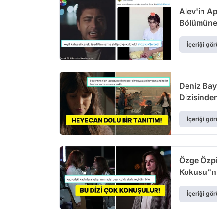
Alev'in Ap
Bölümüne 
İçeriği gör
Deniz Bay
Dizisinden
İçeriği gör
Özge Özpi
Kokusu"nu
İçeriği gör