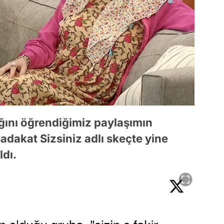
ığını öğrendiğimiz paylaşımın
dakat Sizsiniz adlı skeçte yine
dı.