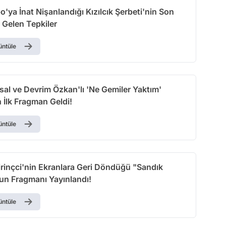
o'ya İnat Nişanlandığı Kızılcık Şerbeti'nin Son
Gelen Tepkiler
üntüle
sal ve Devrim Özkan'lı 'Ne Gemiler Yaktım'
 İlk Fragman Geldi!
üntüle
rinçci'nin Ekranlara Geri Döndüğü "Sandık
n Fragmanı Yayınlandı!
üntüle