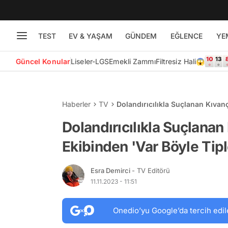
TEST
EV & YAŞAM
GÜNDEM
EĞLENCE
YE
Güncel Konular
Liseler-LGS
Emekli Zammı
Filtresiz Hali😱
Haberler
TV
Dolandırıcılıkla Suçlanan Kıvan
Dolandırıcılıkla Suçlana
Ekibinden 'Var Böyle Tip
Esra Demirci
- TV Editörü
11.11.2023 - 11:51
Onedio’yu Google’da tercih edil