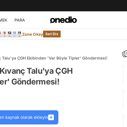
MEK
PARA
Zone Okey
Seri Diz
ç Talu'ya ÇGH Ekibinden 'Var Böyle Tipler' Göndermesi!
n Kıvanç Talu'ya ÇGH
ler' Göndermesi!
en kaynak olarak ekleyin