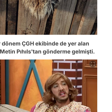
bir dönem ÇGH ekibinde de yer alan
ı Metin Pıhıls'tan gönderme gelmişti.