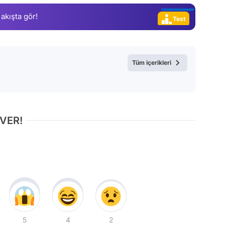
 akışta gör!
Test
Tüm içerikleri
 VER!
5
4
2