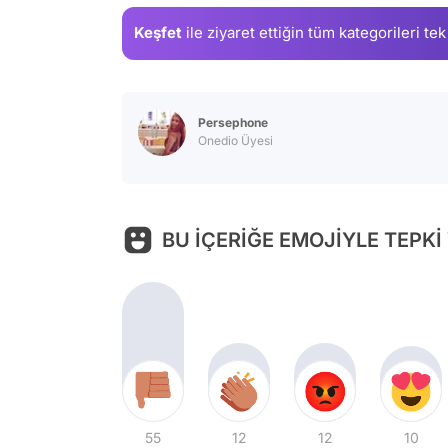
Keşfet
ile ziyaret ettiğin
tüm kategorileri tek
Persephone
Onedio Üyesi
BU İÇERİĞE EMOJİYLE TEPKİ
55
12
12
10