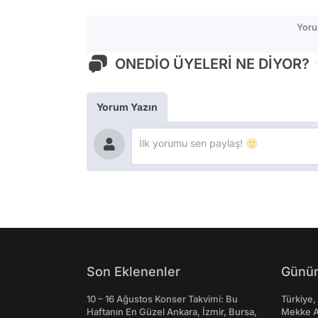
Yoru
ONEDİO ÜYELERİ NE DİYOR?
Yorum Yazın
Son Eklenenler
Günün
10 – 16 Ağustos Konser Takvimi: Bu
Türkiye,
Haftanın En Güzel Ankara, İzmir, Bursa,
Mekke An