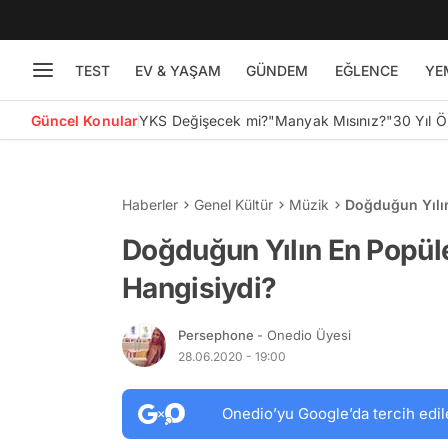
TEST
EV & YAŞAM
GÜNDEM
EĞLENCE
YE
Güncel Konular
YKS Değişecek mi?
"Manyak Mısınız?"
30 Yıl 
Haberler
Genel Kültür
Müzik
Doğduğun Yılın
Doğduğun Yılın En Popüle
Hangisiydi?
Persephone
- Onedio Üyesi
28.06.2020 - 19:00
Onedio’yu Google’da tercih edil