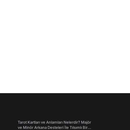
Tarot Kartları ve Anlamları Nelerdir? Majör
ve Minör Arkana Desteleri İle Tılsımlı Bir