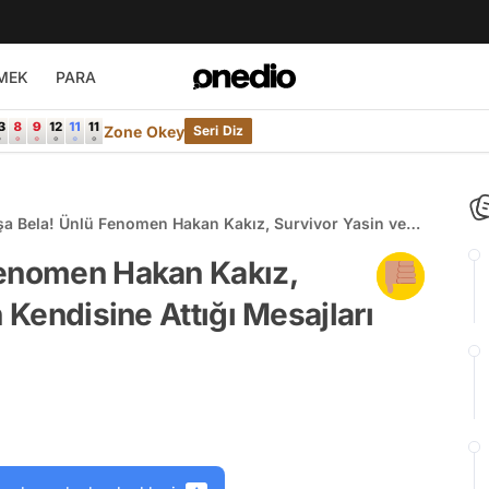
MEK
PARA
Zone Okey
Seri Diz
şa Bela! Ünlü Fenomen Hakan Kakız, Survivor Yasin ve
ndisine Attığı Mesajları İfşa Etti
Fenomen Hakan Kakız,
n Kendisine Attığı Mesajları