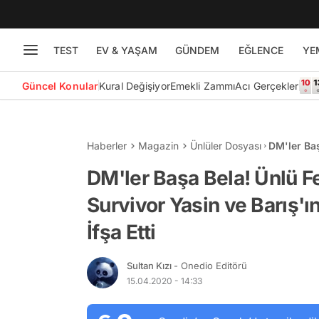
TEST
EV & YAŞAM
GÜNDEM
EĞLENCE
YE
Güncel Konular
Kural Değişiyor
Emekli Zammı
Acı Gerçekler
Haberler
Magazin
Ünlüler Dosyası
DM'ler Ba
Barış'ın Ke
DM'ler Başa Bela! Ünlü 
Survivor Yasin ve Barış'ı
İfşa Etti
Sultan Kızı
- Onedio Editörü
15.04.2020 - 14:33