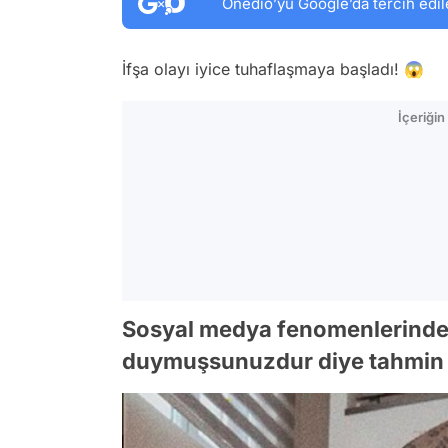
Onedio’yu Google’da tercih edil
İfşa olayı iyice tuhaflaşmaya başladı! 😱
İçeriği
Sosyal medya fenomenlerinden
duymuşsunuzdur diye tahmin 