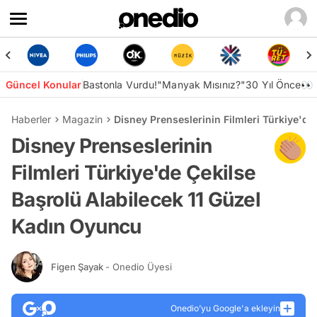
Güncel Konular
Bastonla Vurdu!
"Manyak Mısınız?"
30 Yıl Önce👀
Haberler
Magazin
Disney Prenseslerinin Filmleri Türkiye'de
Disney Prenseslerinin
Filmleri Türkiye'de Çekilse
Başrolü Alabilecek 11 Güzel
Kadın Oyuncu
Figen Şayak
- Onedio Üyesi
Onedio’yu Google'a ekleyin