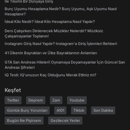
İle Tılsımlı Bir Dünyaya Giriş
Burç Uyumu Hesaplama Nedir? Burç Uyumu, Aşk Uyumu Nasıl
Hesaplanır?
İdeal Kilo Nedir? İdeal Kilo Hesaplama Nasıl Yapılır?
Ders Çalışırken Dinlenecek Müzikler Nelerdir? Müziksiz
Çalışamayanlar Toplanın!
Instagram Giriş Nasıl Yapılır? Instagram'a Giriş İşlemleri Rehberi
41 Ülkenin Bayrakları ve Ülke Bayraklarının Anlamları
GTA San Andreas Hileleri! Oynamaya Doyamayanlar İçin Güncel San
Andreas Şifreleri
IQ Testi: IQ'unuzun Kaç Olduğunu Merak Ettiniz mi?
Keşfet
Twitter
Deprem
Zam
Youtube
Günlük Burç Yorumları
A101
Tiktok
Son Dakika
Bugün Ne Pişirsem
Gezilecek Yerler