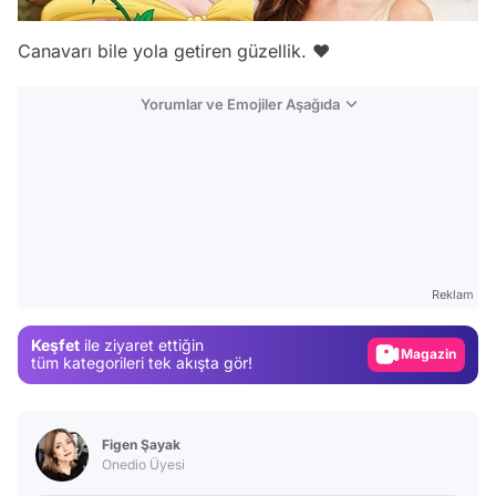
Canavarı bile yola getiren güzellik. ❤
Yorumlar ve Emojiler Aşağıda
Video
Test
Reklam
Gündem
Keşfet
ile ziyaret ettiğin
Magazin
tüm kategorileri tek akışta gör!
Video
Test
Figen Şayak
Onedio Üyesi