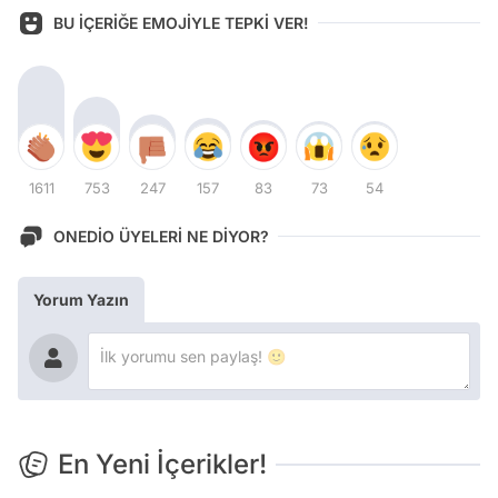
BU İÇERİĞE EMOJİYLE TEPKİ VER!
1611
753
247
157
83
73
54
ONEDİO ÜYELERİ NE DİYOR?
Yorum Yazın
En Yeni İçerikler!