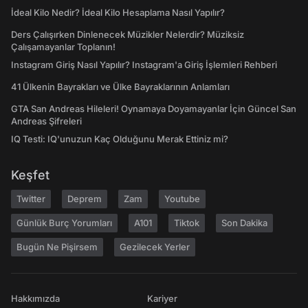
İdeal Kilo Nedir? İdeal Kilo Hesaplama Nasıl Yapılır?
Ders Çalışırken Dinlenecek Müzikler Nelerdir? Müziksiz
Çalışamayanlar Toplanın!
Instagram Giriş Nasıl Yapılır? Instagram'a Giriş İşlemleri Rehberi
41 Ülkenin Bayrakları ve Ülke Bayraklarının Anlamları
GTA San Andreas Hileleri! Oynamaya Doyamayanlar İçin Güncel San
Andreas Şifreleri
IQ Testi: IQ'unuzun Kaç Olduğunu Merak Ettiniz mi?
Keşfet
Twitter
Deprem
Zam
Youtube
Günlük Burç Yorumları
A101
Tiktok
Son Dakika
Bugün Ne Pişirsem
Gezilecek Yerler
Hakkımızda
Kariyer