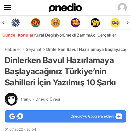
Güncel Konular
Kural Değişiyor
Emekli Zammı
Acı Gerçekler
Haberler
Seyahat
Dinlerken Bavul Hazırlamaya Başlayacağınız
Dinlerken Bavul Hazırlamaya
Başlayacağınız Türkiye’nin
Sahilleri İçin Yazılmış 10 Şarkı
franju
- Onedio Üyesi
Onedio’yu Google'a ekleyin
01.07.2022 - 20:04