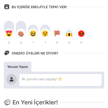
BU İÇERİĞE EMOJİYLE TEPKİ VER!
2
2
1
1
0
0
0
ONEDİO ÜYELERİ NE DİYOR?
Yorum Yazın
En Yeni İçerikler!