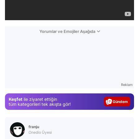
Yorumlar ve Emojiler Aşağıda
Video
Reklam
Test
Keşfet
ile ziyaret ettiğin
Gündem
tüm kategorileri tek akışta gör!
Magazin
Video
franju
Test
Onedio Üyesi