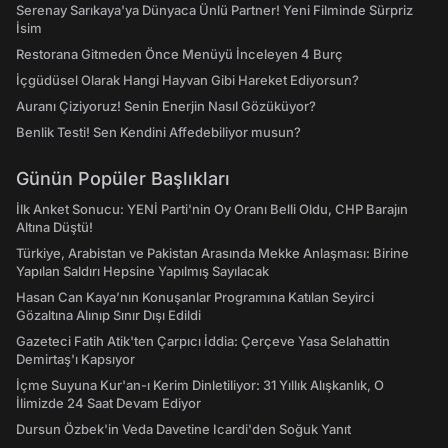
Serenay Sarıkaya'ya Dünyaca Ünlü Partner! Yeni Filminde Sürpriz
İsim
Restorana Gitmeden Önce Menüyü İnceleyen 4 Burç
İçgüdüsel Olarak Hangi Hayvan Gibi Hareket Ediyorsun?
Auranı Çiziyoruz! Senin Enerjin Nasıl Gözüküyor?
Benlik Testi! Sen Kendini Affedebiliyor musun?
Günün Popüler Başlıkları
İlk Anket Sonucu: YENİ Parti'nin Oy Oranı Belli Oldu, CHP Barajın
Altına Düştü!
Türkiye, Arabistan ve Pakistan Arasında Mekke Anlaşması: Birine
Yapılan Saldırı Hepsine Yapılmış Sayılacak
Hasan Can Kaya’nın Konuşanlar Programına Katılan Seyirci
Gözaltına Alınıp Sınır Dışı Edildi
Gazeteci Fatih Atik'ten Çarpıcı İddia: Çerçeve Yasa Selahattin
Demirtaş'ı Kapsıyor
İçme Suyuna Kur'an-ı Kerim Dinletiliyor: 31 Yıllık Alışkanlık, O
İlimizde 24 Saat Devam Ediyor
Dursun Özbek'in Veda Davetine Icardi'den Soğuk Yanıt