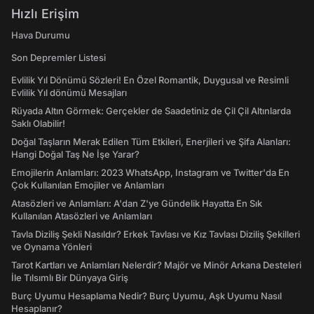
Hızlı Erişim
Hava Durumu
Son Depremler Listesi
Evlilik Yıl Dönümü Sözleri! En Özel Romantik, Duygusal ve Resimli
Evlilik Yıl dönümü Mesajları
Rüyada Altın Görmek: Gerçekler de Saadetiniz de Çil Çil Altınlarda
Saklı Olabilir!
Doğal Taşların Merak Edilen Tüm Etkileri, Enerjileri ve Şifa Alanları:
Hangi Doğal Taş Ne İşe Yarar?
Emojilerin Anlamları: 2023 WhatsApp, Instagram ve Twitter'da En
Çok Kullanılan Emojiler ve Anlamları
Atasözleri ve Anlamları: A'dan Z'ye Gündelik Hayatta En Sık
Kullanılan Atasözleri ve Anlamları
Tavla Diziliş Şekli Nasıldır? Erkek Tavlası ve Kız Tavlası Diziliş Şekilleri
ve Oynama Yönleri
Tarot Kartları ve Anlamları Nelerdir? Majör ve Minör Arkana Desteleri
İle Tılsımlı Bir Dünyaya Giriş
Burç Uyumu Hesaplama Nedir? Burç Uyumu, Aşk Uyumu Nasıl
Hesaplanır?