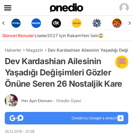
Güncel Konular
Liseler
2027 İçin Rakam
Yeni İsim😱
Haberler
Magazin
Dev Kardashian Ailesinin Yaşadığı Değişi
Dev Kardashian Ailesinin
Yaşadığı Değişimleri Gözler
Önüne Seren 26 Nostaljik Kare
Her Ayın Elemanı
- Onedio Üyesi
Onedio’yu Google'a ekleyin
26.12.2016 - 01:38