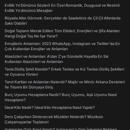
Evlilik Yıl Dönümü Sözleri! En Özel Romantik, Duygusal ve Resimli
Evlilik Yıl dönümü Mesajları
Rüyada Altın Görmek: Gerçekler de Saadetiniz de Çil Çil Altınlarda
Saklı Olabilir!
Doğal Taşların Merak Edilen Tüm Etkileri, Enerjileri ve Şifa Alanları:
Hangi Doğal Taş Ne İşe Yarar?
Emojilerin Anlamları: 2023 WhatsApp, Instagram ve Twitter'da En
Çok Kullanılan Emojiler ve Anlamları
Atasözleri ve Anlamları: A'dan Z'ye Gündelik Hayatta En Sık
Kullanılan Atasözleri ve Anlamları
Tavla Diziliş Şekli Nasıldır? Erkek Tavlası ve Kız Tavlası Diziliş Şekilleri
ve Oynama Yönleri
Tarot Kartları ve Anlamları Nelerdir? Majör ve Minör Arkana Desteleri
İle Tılsımlı Bir Dünyaya Giriş
Burç Uyumu Hesaplama Nedir? Burç Uyumu, Aşk Uyumu Nasıl
Hesaplanır?
İdeal Kilo Nedir? İdeal Kilo Hesaplama Nasıl Yapılır?
Ders Çalışırken Dinlenecek Müzikler Nelerdir? Müziksiz
Çalışamayanlar Toplanın!
Instagram Giriş Nasıl Yapılır? Instagram'a Giriş İşlemleri Rehberi