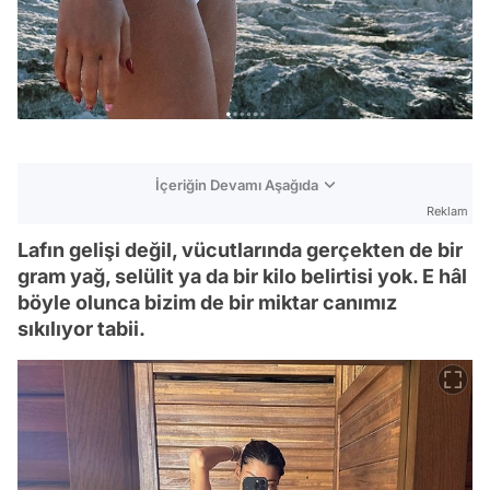
İçeriğin Devamı Aşağıda
Reklam
Lafın gelişi değil, vücutlarında gerçekten de bir
gram yağ, selülit ya da bir kilo belirtisi yok. E hâl
böyle olunca bizim de bir miktar canımız
sıkılıyor tabii.