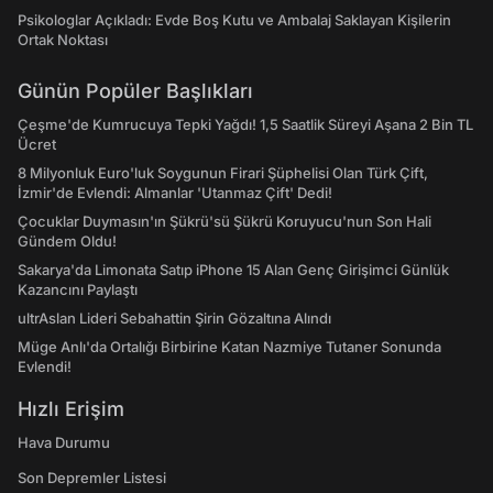
Psikologlar Açıkladı: Evde Boş Kutu ve Ambalaj Saklayan Kişilerin
Ortak Noktası
Günün Popüler Başlıkları
Çeşme'de Kumrucuya Tepki Yağdı! 1,5 Saatlik Süreyi Aşana 2 Bin TL
Ücret
8 Milyonluk Euro'luk Soygunun Firari Şüphelisi Olan Türk Çift,
İzmir'de Evlendi: Almanlar 'Utanmaz Çift' Dedi!
Çocuklar Duymasın'ın Şükrü'sü Şükrü Koruyucu'nun Son Hali
Gündem Oldu!
Sakarya'da Limonata Satıp iPhone 15 Alan Genç Girişimci Günlük
Kazancını Paylaştı
ultrAslan Lideri Sebahattin Şirin Gözaltına Alındı
Müge Anlı'da Ortalığı Birbirine Katan Nazmiye Tutaner Sonunda
Evlendi!
Hızlı Erişim
Hava Durumu
Son Depremler Listesi