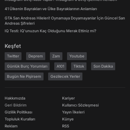
41 Ülkenin Bayrakları ve Ülke Bayraklarının Anlamları
GTA San Andreas Hileleri! Oynamaya Doyamayanlar İçin Güncel San
Andreas Şifreleri
IQ Testi: IQ'unuzun Kaç Olduğunu Merak Ettiniz mi?
Keşfet
Twitter
Deprem
Zam
Youtube
Günlük Burç Yorumları
A101
Tiktok
Son Dakika
Bugün Ne Pişirsem
Gezilecek Yerler
Hakkımızda
Kariyer
Geri Bildirim
Kullanıcı Sözleşmesi
Gizlilik Politikası
Yayın İlkeleri
Topluluk Kuralları
Künye
Reklam
RSS