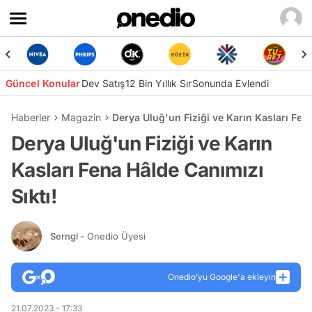
Güncel Konular
Dev Satış
12 Bin Yıllık Sır
Sonunda Evlendi
Haberler
Magazin
Derya Uluğ'un Fiziği ve Karın Kasları Fena
Derya Uluğ'un Fiziği ve Karın
Kasları Fena Hâlde Canımızı
Sıktı!
Serngl
- Onedio Üyesi
Onedio’yu Google'a ekleyin
21.07.2023 - 17:33