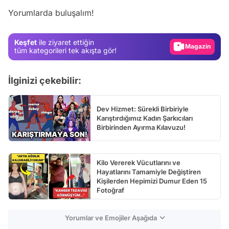
Yorumlarda buluşalım!
Gündem
Magazin
Keşfet
ile ziyaret ettiğin
Video
tüm kategorileri tek akışta gör!
Test
İlginizi çekebilir:
Dev Hizmet: Sürekli Birbiriyle
Karıştırdığımız Kadın Şarkıcıları
Birbirinden Ayırma Kılavuzu!
Kilo Vererek Vücutlarını ve
Hayatlarını Tamamiyle Değiştiren
Kişilerden Hepimizi Dumur Eden 15
Fotoğraf
Yorumlar ve Emojiler Aşağıda