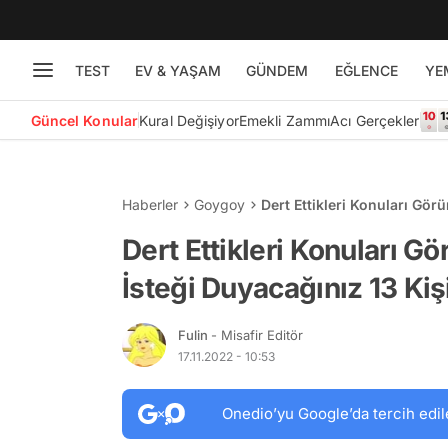
TEST
EV & YAŞAM
GÜNDEM
EĞLENCE
YE
Güncel Konular
Kural Değişiyor
Emekli Zammı
Acı Gerçekler
Haberler
Goygoy
Dert Ettikleri Konuları Gör
Dert Ettikleri Konuları G
İsteği Duyacağınız 13 Kiş
Fulin
- Misafir Editör
17.11.2022 - 10:53
Onedio’yu Google’da tercih edil