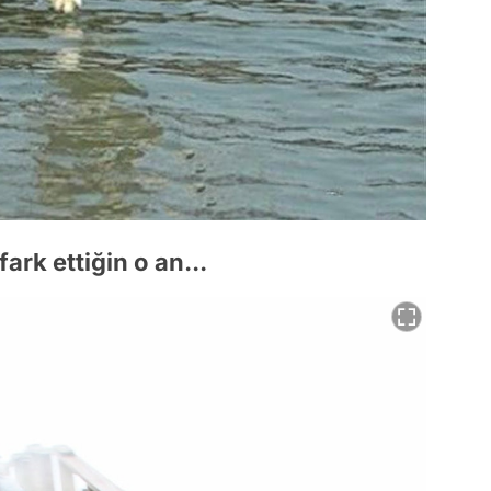
rk ettiğin o an...