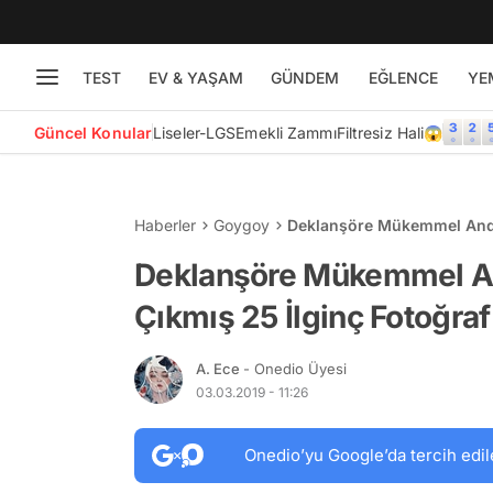
TEST
EV & YAŞAM
GÜNDEM
EĞLENCE
YE
Güncel Konular
Liseler-LGS
Emekli Zammı
Filtresiz Hali😱
Haberler
Goygoy
Deklanşöre Mükemmel Anda 
Deklanşöre Mükemmel An
Çıkmış 25 İlginç Fotoğraf
A. Ece
- Onedio Üyesi
03.03.2019 - 11:26
Onedio’yu Google’da tercih edil