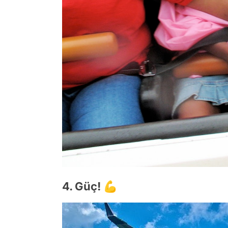
4. Güç! 💪