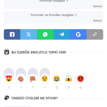
Yorumlar Aşağıda
Reklam
Yorumlar ve Emojiler Aşağıda
Reklam
BU İÇERİĞE EMOJİYLE TEPKİ VER!
1
1
1
1
0
0
0
ONEDİO ÜYELERİ NE DİYOR?