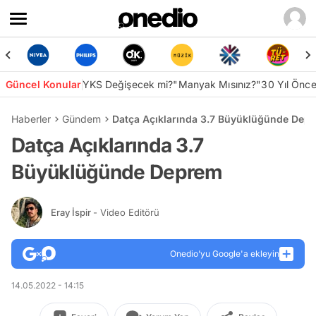
Güncel Konular
YKS Değişecek mi?
"Manyak Mısınız?"
30 Yıl Önc
Haberler
Gündem
Datça Açıklarında 3.7 Büyüklüğünde Dep
Datça Açıklarında 3.7
Büyüklüğünde Deprem
Eray İspir
- Video Editörü
Onedio’yu Google'a ekleyin
14.05.2022 - 14:15