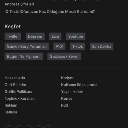
Andreas Şifreleri
IQ Testi: IQ'unuzun Kaç Olduğunu Merak Ettiniz mi?
Keşfet
Twitter
Deprem
Zam
Youtube
Günlük Burç Yorumları
A101
Tiktok
Son Dakika
Bugün Ne Pişirsem
Gezilecek Yerler
Hakkımızda
Kariyer
Geri Bildirim
Kullanıcı Sözleşmesi
Gizlilik Politikası
Yayın İlkeleri
Topluluk Kuralları
Künye
Reklam
RSS
İletişim