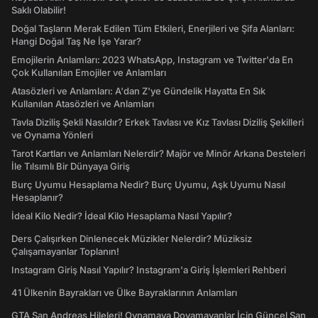
Saklı Olabilir!
Doğal Taşların Merak Edilen Tüm Etkileri, Enerjileri ve Şifa Alanları:
Hangi Doğal Taş Ne İşe Yarar?
Emojilerin Anlamları: 2023 WhatsApp, Instagram ve Twitter'da En
Çok Kullanılan Emojiler ve Anlamları
Atasözleri ve Anlamları: A'dan Z'ye Gündelik Hayatta En Sık
Kullanılan Atasözleri ve Anlamları
Tavla Diziliş Şekli Nasıldır? Erkek Tavlası ve Kız Tavlası Diziliş Şekilleri
ve Oynama Yönleri
Tarot Kartları ve Anlamları Nelerdir? Majör ve Minör Arkana Desteleri
İle Tılsımlı Bir Dünyaya Giriş
Burç Uyumu Hesaplama Nedir? Burç Uyumu, Aşk Uyumu Nasıl
Hesaplanır?
İdeal Kilo Nedir? İdeal Kilo Hesaplama Nasıl Yapılır?
Ders Çalışırken Dinlenecek Müzikler Nelerdir? Müziksiz
Çalışamayanlar Toplanın!
Instagram Giriş Nasıl Yapılır? Instagram'a Giriş İşlemleri Rehberi
41 Ülkenin Bayrakları ve Ülke Bayraklarının Anlamları
GTA San Andreas Hileleri! Oynamaya Doyamayanlar İçin Güncel San