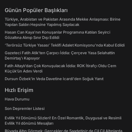
Günün Popüler Başlıkları
Türkiye, Arabistan ve Pakistan Arasında Mekke Anlaşması: Birine
Yapılan Saldırı Hepsine Yapılmış Sayılacak
Hasan Can Kaya’nın Konuşanlar Programına Katılan Seyirci
Gözaltına Alınıp Sınır Dışı Edildi
‘Terörsüz Türkiye Yasası’ Teklifi Adalet Komisyonu'nda Kabul Edildi
Gazeteci Fatih Atik'ten Çarpıcı İddia: Çerçeve Yasa Selahattin
Demirtaş'ı Kapsıyor
Fatih Altaylı’dan Çok Konuşulacak İddia: ROK İtirafçı Oldu Cem
Küçük’ün Adını Verdi
Dursun Özbek'in Veda Davetine Icardi'den Soğuk Yanıt
Hızlı Erişim
Hava Durumu
Son Depremler Listesi
Evlilik Yıl Dönümü Sözleri! En Özel Romantik, Duygusal ve Resimli
Evlilik Yıl dönümü Mesajları
Rüyada Altın Görmek: Gerçekler de Saadetiniz de Çil Çil Altınlarda