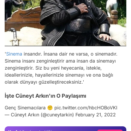
'
Sinema
insandır. İnsana dair ne varsa, o sinemadır.
Sinema insanı zenginleştirir ama insan da sinemayı
zenginleştirir. Siz bu yeni heyecanla, istekle,
ideallerinizle, hayallerinizle sinemayı ve ona bağlı
olarak dünyayı güzelleştireceksiniz.'
İşte Cüneyt Arkın'ın O Paylaşımı
Video
Test
Genç Sinemacılara 🤨
pic.twitter.com/hbcHOBoVKI
— Cüneyt Arkın (@cuneytarkin)
February 21, 2022
Gündem
Magazin