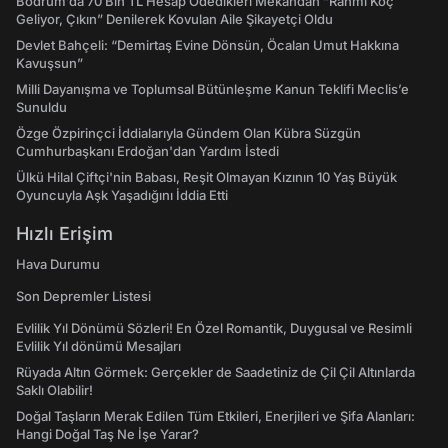
Bodrum’da 70 Bin TL Hesap Ödedikleri Mekandan “Rahmi Koç
Geliyor, Çıkın” Denilerek Kovulan Aile Şikayetçi Oldu
Devlet Bahçeli: “Demirtaş Evine Dönsün, Öcalan Umut Hakkına
Kavuşsun”
Milli Dayanışma ve Toplumsal Bütünleşme Kanun Teklifi Meclis’e
Sunuldu
Özge Özpirinçci İddialarıyla Gündem Olan Kübra Süzgün
Cumhurbaşkanı Erdoğan'dan Yardım İstedi
Ülkü Hilal Çiftçi'nin Babası, Reşit Olmayan Kızının 10 Yaş Büyük
Oyuncuyla Aşk Yaşadığını İddia Etti
Hızlı Erişim
Hava Durumu
Son Depremler Listesi
Evlilik Yıl Dönümü Sözleri! En Özel Romantik, Duygusal ve Resimli
Evlilik Yıl dönümü Mesajları
Rüyada Altın Görmek: Gerçekler de Saadetiniz de Çil Çil Altınlarda
Saklı Olabilir!
Doğal Taşların Merak Edilen Tüm Etkileri, Enerjileri ve Şifa Alanları:
Hangi Doğal Taş Ne İşe Yarar?