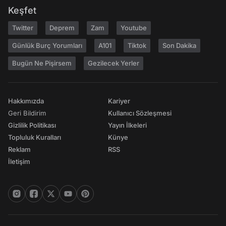
Keşfet
Twitter
Deprem
Zam
Youtube
Günlük Burç Yorumları
A101
Tiktok
Son Dakika
Bugün Ne Pişirsem
Gezilecek Yerler
Hakkımızda
Kariyer
Geri Bildirim
Kullanıcı Sözleşmesi
Gizlilik Politikası
Yayın İlkeleri
Topluluk Kuralları
Künye
Reklam
RSS
İletişim