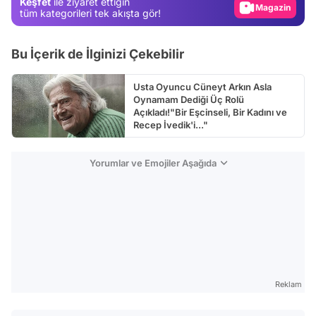
Keşfet
ile ziyaret ettiğin
Video
tüm kategorileri tek akışta gör!
Test
Bu İçerik de İlginizi Çekebilir
Usta Oyuncu Cüneyt Arkın Asla
Oynamam Dediği Üç Rolü
Açıkladı!"Bir Eşcinseli, Bir Kadını ve
Recep İvedik'i..."
Yorumlar ve Emojiler Aşağıda
Reklam