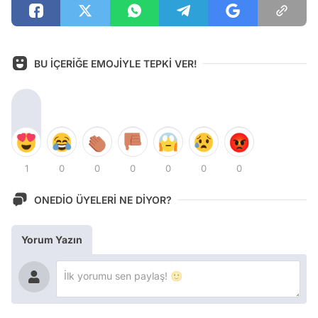
BU İÇERİĞE EMOJİYLE TEPKİ VER!
1
0
0
0
0
0
0
ONEDİO ÜYELERİ NE DİYOR?
Yorum Yazın