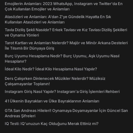
Emojilerin Anlamları: 2023 WhatsApp, Instagram ve Twitter'da En
Çok Kullanılan Emojiler ve Anlamları
Atasözleri ve Anlamları: A'dan Z'ye Gündelik Hayatta En Sık
Kullanılan Atasözleri ve Anlamları
Tavla Diziliş Şekli Nasıldır? Erkek Tavlası ve Kız Tavlası Diziliş Şekilleri
ve Oynama Yönleri
Tarot Kartları ve Anlamları Nelerdir? Majör ve Minör Arkana Desteleri
İle Tılsımlı Bir Dünyaya Giriş
Burç Uyumu Hesaplama Nedir? Burç Uyumu, Aşk Uyumu Nasıl
Hesaplanır?
İdeal Kilo Nedir? İdeal Kilo Hesaplama Nasıl Yapılır?
Ders Çalışırken Dinlenecek Müzikler Nelerdir? Müziksiz
Çalışamayanlar Toplanın!
Instagram Giriş Nasıl Yapılır? Instagram'a Giriş İşlemleri Rehberi
41 Ülkenin Bayrakları ve Ülke Bayraklarının Anlamları
GTA San Andreas Hileleri! Oynamaya Doyamayanlar İçin Güncel San
Andreas Şifreleri
IQ Testi: IQ'unuzun Kaç Olduğunu Merak Ettiniz mi?