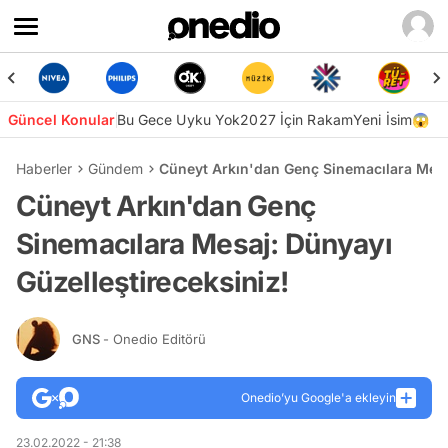
Güncel Konular
Bu Gece Uyku Yok
2027 İçin Rakam
Yeni İsim😱
Haberler
Gündem
Cüneyt Arkın'dan Genç Sinemacılara Mesaj
Cüneyt Arkın'dan Genç
Sinemacılara Mesaj: Dünyayı
Güzelleştireceksiniz!
GNS
- Onedio Editörü
Onedio’yu Google'a ekleyin
23.02.2022 - 21:38