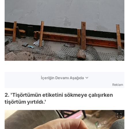
İçeriğin Devamı Aşağıda
Reklam
2. 'Tişörtümün etiketini sökmeye çalışırken
tişörtüm yırtıldı.'