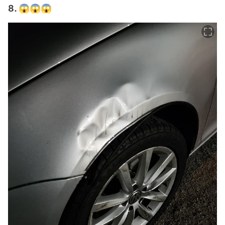
8. 😱😱😱