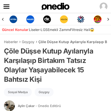
Güncel Konular
Liseler-LGS
Emekli Zammı
Filtresiz Hali😱
Haberler
Goygoy
Çöle Düşse Kutup Ayılarıyla Karşılaşıp Bir
Çöle Düşse Kutup Ayılarıyla
Karşılaşıp Birtakım Tatsız
Olaylar Yaşayabilecek 15
Bahtsız Kişi
Sosyal Medya
Goygoy
Aylin Çakar
- Onedio Editörü