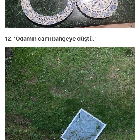
12. 'Odamın camı bahçeye düştü.'