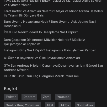
Tavla Diziliş Şekli Nasıldır? Erkek Tavlası ve Kız Tavlası Diziliş Şekilleri
ve Oynama Yönleri
Tarot Kartları ve Anlamları Nelerdir? Majör ve Minör Arkana Desteleri
İle Tılsımlı Bir Dünyaya Giriş
Burç Uyumu Hesaplama Nedir? Burç Uyumu, Aşk Uyumu Nasıl
Hesaplanır?
İdeal Kilo Nedir? İdeal Kilo Hesaplama Nasıl Yapılır?
Ders Çalışırken Dinlenecek Müzikler Nelerdir? Müziksiz
Çalışamayanlar Toplanın!
Instagram Giriş Nasıl Yapılır? Instagram'a Giriş İşlemleri Rehberi
41 Ülkenin Bayrakları ve Ülke Bayraklarının Anlamları
GTA San Andreas Hileleri! Oynamaya Doyamayanlar İçin Güncel San
Andreas Şifreleri
IQ Testi: IQ'unuzun Kaç Olduğunu Merak Ettiniz mi?
Keşfet
Twitter
Deprem
Zam
Youtube
Günlük Burç Yorumları
A101
Tiktok
Son Dakika