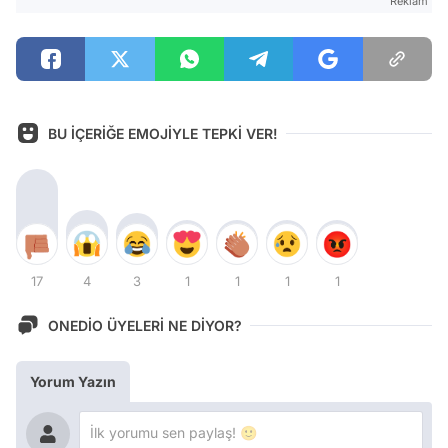
Reklam
BU İÇERİĞE EMOJİYLE TEPKİ VER!
17
4
3
1
1
1
1
ONEDİO ÜYELERİ NE DİYOR?
Yorum Yazın