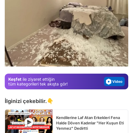
Video
Test
Gündem
Magazin
Video
Keşfet
ile ziyaret ettiğin
tüm kategorileri tek akışta gör!
Test
İlginizi çekebilir.👇
Kendilerine Laf Atan Erkekleri Fena
Halde Döven Kadınlar "Her Kuşun Eti
Yenmez" Dedirtti