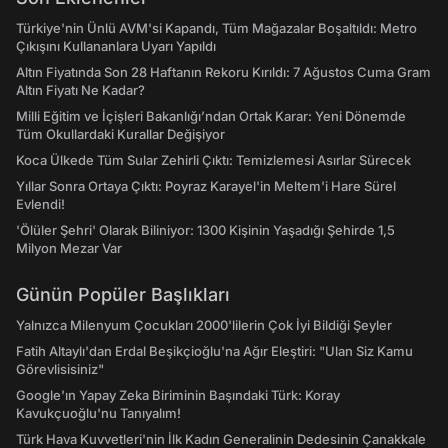
Türkiye'nin Ünlü AVM'si Kapandı, Tüm Mağazalar Boşaltıldı: Metro
Çıkışını Kullananlara Uyarı Yapıldı
Altın Fiyatında Son 28 Haftanın Rekoru Kırıldı: 7 Ağustos Cuma Gram
Altın Fiyatı Ne Kadar?
Milli Eğitim ve İçişleri Bakanlığı’ndan Ortak Karar: Yeni Dönemde
Tüm Okullardaki Kurallar Değişiyor
Koca Ülkede Tüm Sular Zehirli Çıktı: Temizlemesi Asırlar Sürecek
Yıllar Sonra Ortaya Çıktı: Poyraz Karayel'in Meltem'i Hare Sürel
Evlendi!
'Ölüler Şehri' Olarak Biliniyor: 1300 Kişinin Yaşadığı Şehirde 1,5
Milyon Mezar Var
Günün Popüler Başlıkları
Yalnızca Milenyum Çocukları 2000'lilerin Çok İyi Bildiği Şeyler
Fatih Altaylı'dan Erdal Beşikçioğlu'na Ağır Eleştiri: "Ulan Siz Kamu
Görevlisisiniz"
Google'ın Yapay Zeka Biriminin Başındaki Türk: Koray
Kavukçuoğlu'nu Tanıyalım!
Türk Hava Kuvvetleri'nin İlk Kadın Generalinin Dedesinin Çanakkale