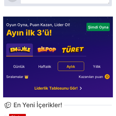
Oyun Oyna, Puan Kazan, Lider Ol!
Şimdi Oyna
Ayın ilk 3’ü!
Günlük
Haftalık
Aylık
Yıllık
Sıralamalar 👑
Kazanılan puan
Liderlik Tablosunu Gör!
En Yeni İçerikler!