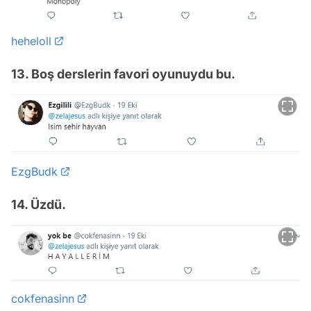
heheloll
13. Boş derslerin favori oyunuydu bu.
EzgBudk
14. Üzdü.
cokfenasinn