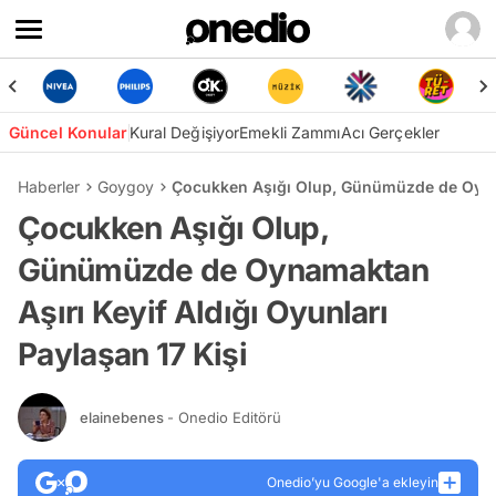
Güncel Konular
Kural Değişiyor
Emekli Zammı
Acı Gerçekler
Haberler
Goygoy
Çocukken Aşığı Olup, Günümüzde de Oynama
Çocukken Aşığı Olup,
Günümüzde de Oynamaktan
Aşırı Keyif Aldığı Oyunları
Paylaşan 17 Kişi
elainebenes
- Onedio Editörü
Onedio’yu Google'a ekleyin