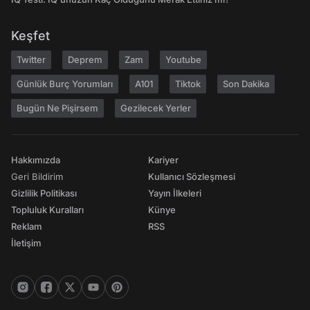
Keşfet
Twitter
Deprem
Zam
Youtube
Günlük Burç Yorumları
A101
Tiktok
Son Dakika
Bugün Ne Pişirsem
Gezilecek Yerler
Hakkımızda
Kariyer
Geri Bildirim
Kullanıcı Sözleşmesi
Gizlilik Politikası
Yayın İlkeleri
Topluluk Kuralları
Künye
Reklam
RSS
İletişim