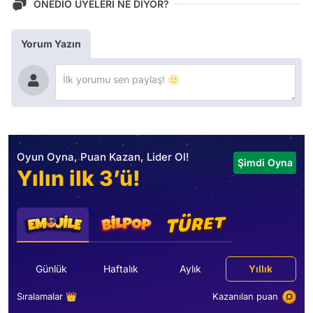
ONEDİO ÜYELERİ NE DİYOR?
Yorum Yazın
Oyun Oyna, Puan Kazan, Lider Ol!
Şimdi Oyna
Yılın ilk 3’ü!
Günlük
Haftalık
Aylık
Yıllık
Sıralamalar 👑
Kazanılan puan