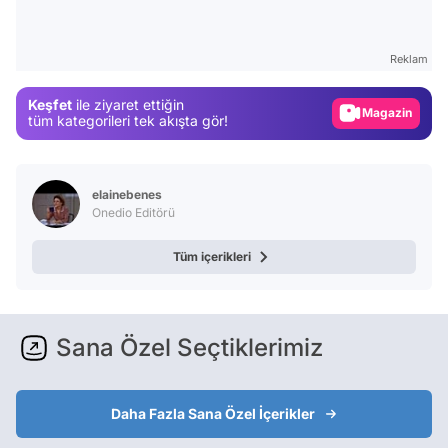
Video
Test
Reklam
Gündem
Magazin
Keşfet
ile ziyaret ettiğin
tüm kategorileri tek akışta gör!
Video
Test
elainebenes
Onedio Editörü
Tüm içerikleri
Sana Özel Seçtiklerimiz
Daha Fazla Sana Özel İçerikler