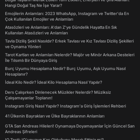
Hangi Doğal Taş Ne İşe Yarar?
Emojilerin Anlamları: 2023 WhatsApp, Instagram ve Twitter'da En
Çok Kullanılan Emojiler ve Anlamları
Atasözleri ve Anlamları: A'dan Z'ye Gündelik Hayatta En Sık
Kullanılan Atasözleri ve Anlamları
Tavla Diziliş Şekli Nasıldır? Erkek Tavlası ve Kız Tavlası Diziliş Şekilleri
ve Oynama Yönleri
Tarot Kartları ve Anlamları Nelerdir? Majör ve Minör Arkana Desteleri
İle Tılsımlı Bir Dünyaya Giriş
Burç Uyumu Hesaplama Nedir? Burç Uyumu, Aşk Uyumu Nasıl
Hesaplanır?
İdeal Kilo Nedir? İdeal Kilo Hesaplama Nasıl Yapılır?
Ders Çalışırken Dinlenecek Müzikler Nelerdir? Müziksiz
Çalışamayanlar Toplanın!
Instagram Giriş Nasıl Yapılır? Instagram'a Giriş İşlemleri Rehberi
41 Ülkenin Bayrakları ve Ülke Bayraklarının Anlamları
GTA San Andreas Hileleri! Oynamaya Doyamayanlar İçin Güncel San
Andreas Şifreleri
IQ Testi: IQ'unuzun Kaç Olduğunu Merak Ettiniz mi?