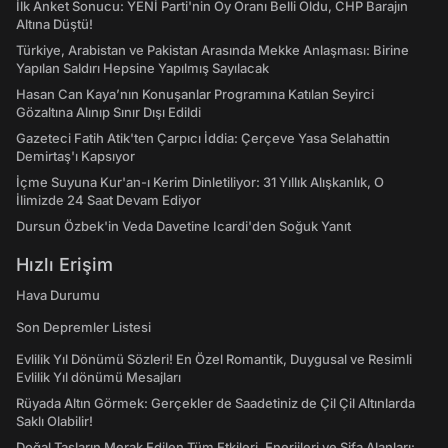
İlk Anket Sonucu: YENİ Parti'nin Oy Oranı Belli Oldu, CHP Barajın
Altına Düştü!
Türkiye, Arabistan ve Pakistan Arasında Mekke Anlaşması: Birine
Yapılan Saldırı Hepsine Yapılmış Sayılacak
Hasan Can Kaya’nın Konuşanlar Programına Katılan Seyirci
Gözaltına Alınıp Sınır Dışı Edildi
Gazeteci Fatih Atik'ten Çarpıcı İddia: Çerçeve Yasa Selahattin
Demirtaş'ı Kapsıyor
İçme Suyuna Kur'an-ı Kerim Dinletiliyor: 31 Yıllık Alışkanlık, O
İlimizde 24 Saat Devam Ediyor
Dursun Özbek'in Veda Davetine Icardi'den Soğuk Yanıt
Hızlı Erişim
Hava Durumu
Son Depremler Listesi
Evlilik Yıl Dönümü Sözleri! En Özel Romantik, Duygusal ve Resimli
Evlilik Yıl dönümü Mesajları
Rüyada Altın Görmek: Gerçekler de Saadetiniz de Çil Çil Altınlarda
Saklı Olabilir!
Doğal Taşların Merak Edilen Tüm Etkileri, Enerjileri ve Şifa Alanları: