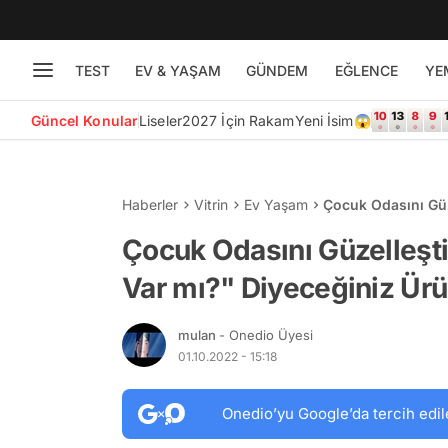
TEST
EV & YAŞAM
GÜNDEM
EĞLENCE
YE
Güncel Konular
Liseler
2027 İçin Rakam
Yeni İsim😱
Haberler
Vitrin
Ev Yaşam
Çocuk Odasını Güz
Ürünler
Çocuk Odasını Güzelleşt
Var mı?" Diyeceğiniz Ürü
mulan
- Onedio Üyesi
01.10.2022 - 15:18
Onedio’yu Google’da tercih edil