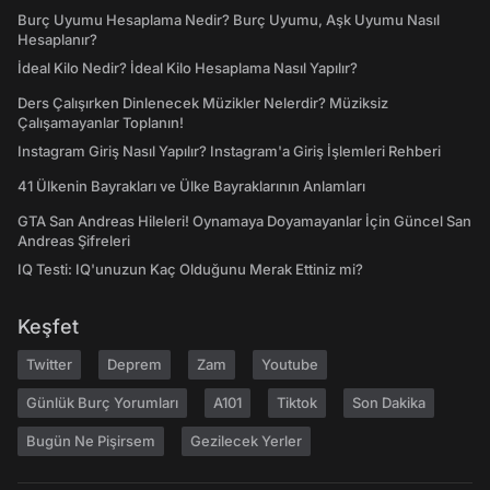
Burç Uyumu Hesaplama Nedir? Burç Uyumu, Aşk Uyumu Nasıl
Hesaplanır?
İdeal Kilo Nedir? İdeal Kilo Hesaplama Nasıl Yapılır?
Ders Çalışırken Dinlenecek Müzikler Nelerdir? Müziksiz
Çalışamayanlar Toplanın!
Instagram Giriş Nasıl Yapılır? Instagram'a Giriş İşlemleri Rehberi
41 Ülkenin Bayrakları ve Ülke Bayraklarının Anlamları
GTA San Andreas Hileleri! Oynamaya Doyamayanlar İçin Güncel San
Andreas Şifreleri
IQ Testi: IQ'unuzun Kaç Olduğunu Merak Ettiniz mi?
Keşfet
Twitter
Deprem
Zam
Youtube
Günlük Burç Yorumları
A101
Tiktok
Son Dakika
Bugün Ne Pişirsem
Gezilecek Yerler