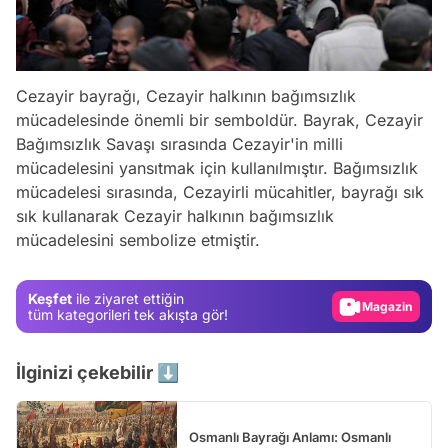
Cezayir bayrağı, Cezayir halkının bağımsızlık
mücadelesinde önemli bir semboldür. Bayrak, Cezayir
Bağımsızlık Savaşı sırasında Cezayir'in milli
mücadelesini yansıtmak için kullanılmıştır. Bağımsızlık
mücadelesi sırasında, Cezayirli mücahitler, bayrağı sık
Video
sık kullanarak Cezayir halkının bağımsızlık
mücadelesini sembolize etmiştir.
Test
Gündem
Keşfet
ile ziyaret ettiğin
Magazin
tüm kategorileri tek akışta gör!
Video
İlginizi çekebilir ⬇️
Test
Osmanlı Bayrağı Anlamı: Osmanlı