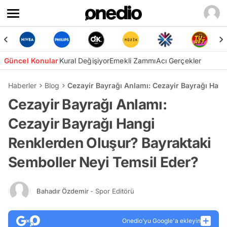
Güncel Konular
Kural Değişiyor
Emekli Zammı
Acı Gerçekler
Haberler
Blog
Cezayir Bayrağı Anlamı: Cezayir Bayrağı Han
Cezayir Bayrağı Anlamı:
Cezayir Bayrağı Hangi
Renklerden Oluşur? Bayraktaki
Semboller Neyi Temsil Eder?
Bahadır Özdemir
- Spor Editörü
Onedio’yu Google'a ekleyin