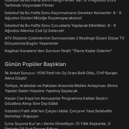
İstanbul'da Bu Hafta Sonu Hangi Filmler Var? 8-9 Ağustos 2026
Tarihinde Vizyondaki Filmler
İstanbul'da Bu Hafta Sonu Kaçırmamanız Gereken Konserler: 8 - 9
Ağustos Günleri Müziğe Doyamayacaksınız!
İstanbul'da Bu Hafta Sonu Çocuklarla Yapılacak Etkinlikler: 8 - 9
Ağustos Ailenize Çok İyi Gelecek!
ATV Dizisinin Çekimlerinin Durmasından 2 Reytinge Düşen Diziye TV
Dünyasında Bugün Yaşananlar
Nagihan Karadere'den Survivor İtirafı! "Ölene Kadar Giderim"
Günün Popüler Başlıkları
İlk Anket Sonucu: YENİ Parti'nin Oy Oranı Belli Oldu, CHP Barajın
Altına Düştü!
Türkiye, Arabistan ve Pakistan Arasında Mekke Anlaşması: Birine
Yapılan Saldırı Hepsine Yapılmış Sayılacak
Hasan Can Kaya’nın Konuşanlar Programına Katılan Seyirci
Gözaltına Alınıp Sınır Dışı Edildi
Gazeteci Fatih Atik'ten Çarpıcı İddia: Çerçeve Yasa Selahattin
Demirtaş'ı Kapsıyor
İçme Suyuna Kur'an-ı Kerim Dinletiliyor: 31 Yıllık Alışkanlık, O
İlimizde 24 Saat Devam Ediyor