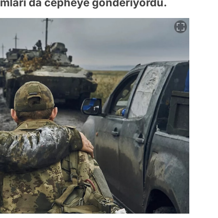
mları da cepheye gönderiyordu.