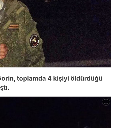
rin, toplamda 4 kişiyi öldürdüğü
ştı.