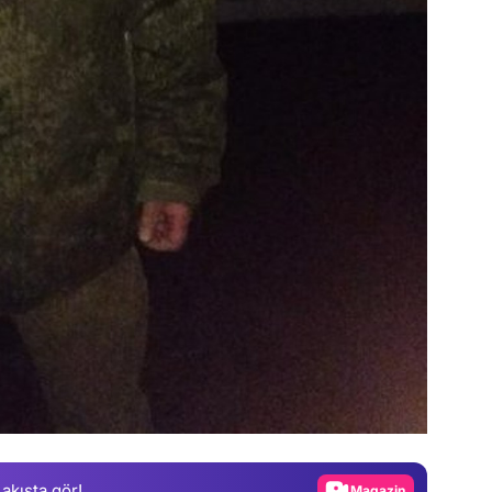
Video
Test
Gündem
 akışta gör!
Magazin