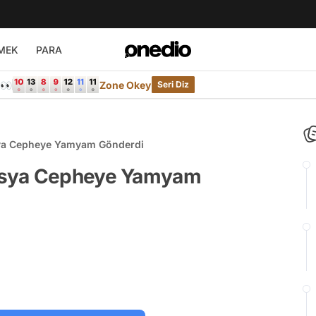
MEK
PARA
e👀
Zone Okey
Seri Diz
ya Cepheye Yamyam Gönderdi
usya Cepheye Yamyam