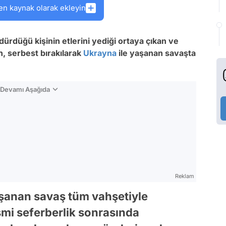
en kaynak olarak ekleyin
ldürdüğü kişinin etlerini yediği ortaya çıkan ve
n, serbest bırakılarak
Ukrayna
ile yaşanan savaşta
n Devamı Aşağıda
Reklam
aşanan savaş tüm vahşetiyle
smi seferberlik sonrasında