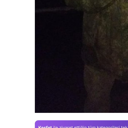
Keşfet
ile ziyaret ettiğin
tüm kategorileri tek