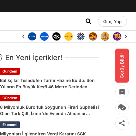
Giriş Yap
Görüş Bildir
En Yeni İçerikler!
Gündem
Balıkçılar Tesadüfen Tarihi Hazine Buldu: Son
Yılların En Büyük Keşfi 46 Metre Derinden
Çıkarıldı
Gündem
8 Milyonluk Euro'luk Soygunun Firari Şüphelisi
Olan Türk Çift, İzmir'de Evlendi: Almanlar
'Utanmaz Çift' Dedi!
Ekonomi
Milyonları İlgilendiren Vergi Kararını SGK