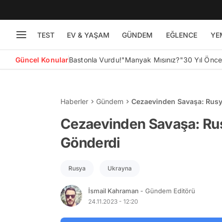
TEST
EV & YAŞAM
GÜNDEM
EĞLENCE
YE
Güncel Konular
Bastonla Vurdu!
"Manyak Mısınız?"
30 Yıl Önc
Haberler
Gündem
Cezaevinden Savaşa: Rus
Cezaevinden Savaşa: R
Gönderdi
Rusya
Ukrayna
İsmail Kahraman
- Gündem Editörü
24.11.2023 - 12:20