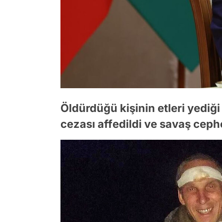
Öldürdüğü kişinin etleri yediği
cezası affedildi ve savaş ceph