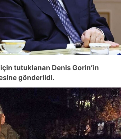
 için tutuklanan Denis Gorin’in
esine gönderildi.