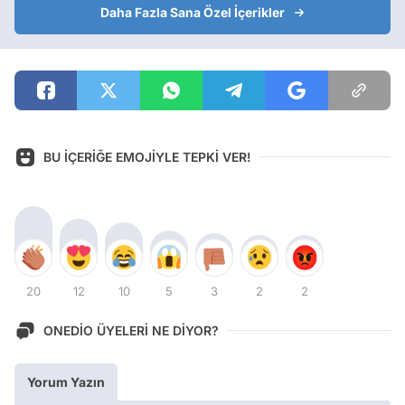
Daha Fazla Sana Özel İçerikler
BU İÇERİĞE EMOJİYLE TEPKİ VER!
20
12
10
5
3
2
2
ONEDİO ÜYELERİ NE DİYOR?
Yorum Yazın