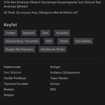
GTA San Andreas Hileleri! Oynamaya Doyamayanlar İçin Güncel San
Andreas Şifreleri
IQ Testi: IQ'unuzun Kaç Olduğunu Merak Ettiniz mi?
Keşfet
Twitter
Deprem
Zam
Youtube
Günlük Burç Yorumları
A101
Tiktok
Son Dakika
Bugün Ne Pişirsem
Gezilecek Yerler
Hakkımızda
Kariyer
Geri Bildirim
Kullanıcı Sözleşmesi
Gizlilik Politikası
Yayın İlkeleri
Topluluk Kuralları
Künye
Reklam
RSS
İletişim