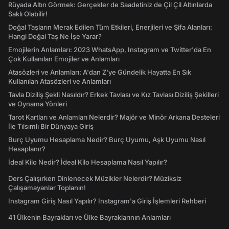
Rüyada Altın Görmek: Gerçekler de Saadetiniz de Çil Çil Altınlarda
Saklı Olabilir!
Doğal Taşların Merak Edilen Tüm Etkileri, Enerjileri ve Şifa Alanları:
Hangi Doğal Taş Ne İşe Yarar?
Emojilerin Anlamları: 2023 WhatsApp, Instagram ve Twitter'da En
Çok Kullanılan Emojiler ve Anlamları
Atasözleri ve Anlamları: A'dan Z'ye Gündelik Hayatta En Sık
Kullanılan Atasözleri ve Anlamları
Tavla Diziliş Şekli Nasıldır? Erkek Tavlası ve Kız Tavlası Diziliş Şekilleri
ve Oynama Yönleri
Tarot Kartları ve Anlamları Nelerdir? Majör ve Minör Arkana Desteleri
İle Tılsımlı Bir Dünyaya Giriş
Burç Uyumu Hesaplama Nedir? Burç Uyumu, Aşk Uyumu Nasıl
Hesaplanır?
İdeal Kilo Nedir? İdeal Kilo Hesaplama Nasıl Yapılır?
Ders Çalışırken Dinlenecek Müzikler Nelerdir? Müziksiz
Çalışamayanlar Toplanın!
Instagram Giriş Nasıl Yapılır? Instagram'a Giriş İşlemleri Rehberi
41 Ülkenin Bayrakları ve Ülke Bayraklarının Anlamları