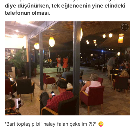
diye düşünürken, tek eğlencenin yine elindeki
telefonun olması.
'Bari toplaşıp bi' halay falan çekelim ?!?' 😜