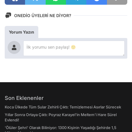
ONEDİO ÜYELERİ NE DİYOR?
Yorum Yazın
Son Eklenenler
Koca Ülkede Tüm Sular Zehirli Çıktı: Temizlemesi Asırlar Sürecek
Yıllar Sonra Ortaya Çıktı: Poyraz Karayel'in Meltem'i Hare Sürel
Evlendi!
'Ölüler Şehri' Olarak Biliniyor: 1300 Kişinin Yaşadığı Şehirde 1,5