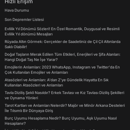
Hızlı Erişim
Hava Durumu
Son Depremler Listesi
Evlilik Yıl Dönümü Sözleri! En Özel Romantik, Duygusal ve Resimli
Evlilik Yıl dönümü Mesajları
Rüyada Altın Görmek: Gerçekler de Saadetiniz de Çil Çil Altınlarda
Saklı Olabilir!
Doğal Taşların Merak Edilen Tüm Etkileri, Enerjileri ve Şifa Alanları:
Hangi Doğal Taş Ne İşe Yarar?
Emojilerin Anlamları: 2023 WhatsApp, Instagram ve Twitter'da En
Çok Kullanılan Emojiler ve Anlamları
Atasözleri ve Anlamları: A'dan Z'ye Gündelik Hayatta En Sık
Kullanılan Atasözleri ve Anlamları
Tavla Diziliş Şekli Nasıldır? Erkek Tavlası ve Kız Tavlası Diziliş Şekilleri
ve Oynama Yönleri
Tarot Kartları ve Anlamları Nelerdir? Majör ve Minör Arkana Desteleri
İle Tılsımlı Bir Dünyaya Giriş
Burç Uyumu Hesaplama Nedir? Burç Uyumu, Aşk Uyumu Nasıl
Hesaplanır?