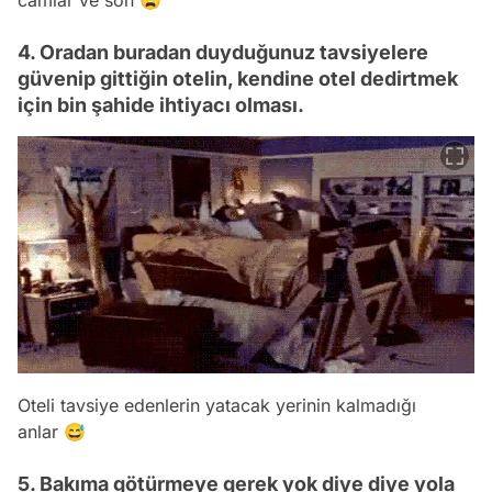
camlar ve son 😩
4. Oradan buradan duyduğunuz tavsiyelere
güvenip gittiğin otelin, kendine otel dedirtmek
için bin şahide ihtiyacı olması.
Oteli tavsiye edenlerin yatacak yerinin kalmadığı
anlar 😅
5. Bakıma götürmeye gerek yok diye diye yola