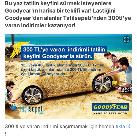
Bu yaz tatilin keyfini sürmek isteyenlere
Goodyear'ın harika bir teklifi var! Lastiğini
Goodyear'dan alanlar Tatilsepeti'nden 300tl'ye
varan indirimler kazanıyor!
Video
Test
300 tl'ye varan indirimi kaçırmamak için hemen
tıkla
!
Gündem