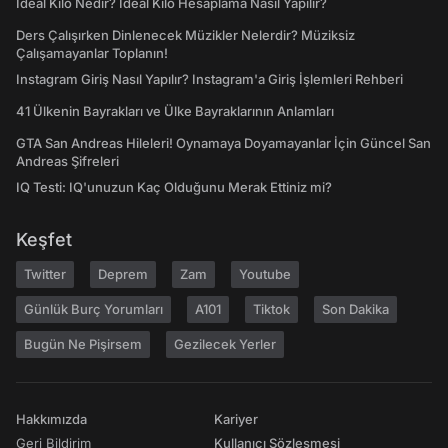
İdeal Kilo Nedir? İdeal Kilo Hesaplama Nasıl Yapılır?
Ders Çalışırken Dinlenecek Müzikler Nelerdir? Müziksiz
Çalışamayanlar Toplanın!
Instagram Giriş Nasıl Yapılır? Instagram'a Giriş İşlemleri Rehberi
41 Ülkenin Bayrakları ve Ülke Bayraklarının Anlamları
GTA San Andreas Hileleri! Oynamaya Doyamayanlar İçin Güncel San
Andreas Şifreleri
IQ Testi: IQ'unuzun Kaç Olduğunu Merak Ettiniz mi?
Keşfet
Twitter
Deprem
Zam
Youtube
Günlük Burç Yorumları
A101
Tiktok
Son Dakika
Bugün Ne Pişirsem
Gezilecek Yerler
Hakkımızda
Kariyer
Geri Bildirim
Kullanıcı Sözleşmesi