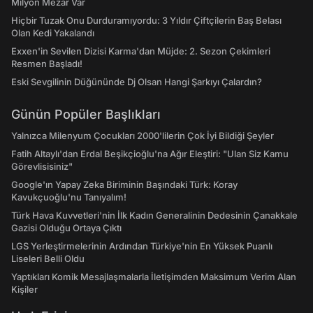
Milyon Mezar Var
Hiçbir Tuzak Onu Durduramıyordu: 3 Yıldır Çiftçilerin Baş Belası
Olan Kedi Yakalandı
Exxen'in Sevilen Dizisi Karma'dan Müjde: 2. Sezon Çekimleri
Resmen Başladı!
Eski Sevgilinin Düğününde Dj Olsan Hangi Şarkıyı Çalardın?
Günün Popüler Başlıkları
Yalnızca Milenyum Çocukları 2000'lilerin Çok İyi Bildiği Şeyler
Fatih Altaylı'dan Erdal Beşikçioğlu'na Ağır Eleştiri: "Ulan Siz Kamu
Görevlisisiniz"
Google'ın Yapay Zeka Biriminin Başındaki Türk: Koray
Kavukçuoğlu'nu Tanıyalım!
Türk Hava Kuvvetleri'nin İlk Kadın Generalinin Dedesinin Çanakkale
Gazisi Olduğu Ortaya Çıktı
LGS Yerleştirmelerinin Ardından Türkiye'nin En Yüksek Puanlı
Liseleri Belli Oldu
Yaptıkları Komik Mesajlaşmalarla İletişimden Maksimum Verim Alan
Kişiler