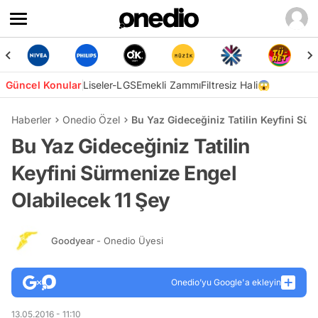
Güncel Konular
Liseler-LGS
Emekli Zammı
Filtresiz Hali😱
Haberler
Onedio Özel
Bu Yaz Gideceğiniz Tatilin Keyfini Sür
Bu Yaz Gideceğiniz Tatilin
Keyfini Sürmenize Engel
Olabilecek 11 Şey
Goodyear
- Onedio Üyesi
Onedio’yu Google'a ekleyin
13.05.2016 - 11:10