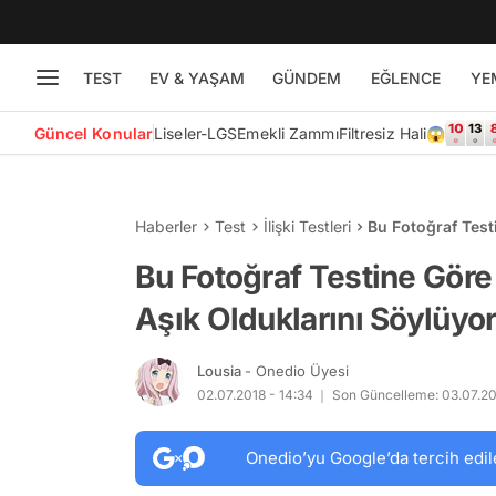
TEST
EV & YAŞAM
GÜNDEM
EĞLENCE
YE
Güncel Konular
Liseler-LGS
Emekli Zammı
Filtresiz Hali😱
Haberler
Test
İlişki Testleri
Bu Fotoğraf Test
Söylüyoruz!
Bu Fotoğraf Testine Göre
Aşık Olduklarını Söylüyo
Lousia
- Onedio Üyesi
02.07.2018 - 14:34
Son Güncelleme: 03.07.201
Onedio’yu Google’da tercih edil