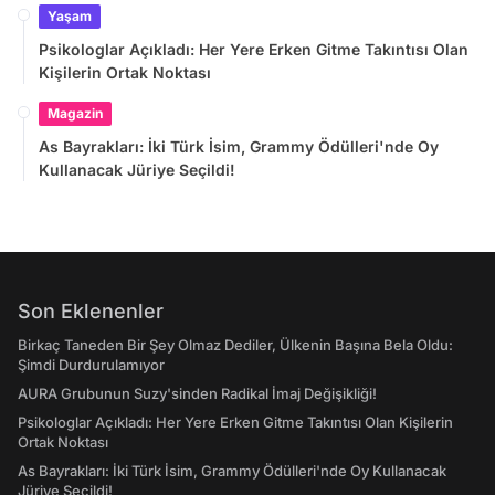
Yaşam
Psikologlar Açıkladı: Her Yere Erken Gitme Takıntısı Olan
Kişilerin Ortak Noktası
Magazin
As Bayrakları: İki Türk İsim, Grammy Ödülleri'nde Oy
Kullanacak Jüriye Seçildi!
Son Eklenenler
Birkaç Taneden Bir Şey Olmaz Dediler, Ülkenin Başına Bela Oldu:
Şimdi Durdurulamıyor
AURA Grubunun Suzy'sinden Radikal İmaj Değişikliği!
Psikologlar Açıkladı: Her Yere Erken Gitme Takıntısı Olan Kişilerin
Ortak Noktası
As Bayrakları: İki Türk İsim, Grammy Ödülleri'nde Oy Kullanacak
Jüriye Seçildi!