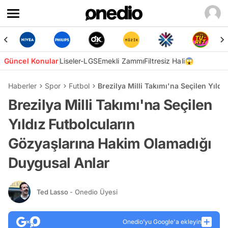
Güncel Konular
Liseler-LGS
Emekli Zammı
Filtresiz Hali😱
Haberler
Spor
Futbol
Brezilya Milli Takımı'na Seçilen Yıl
Brezilya Milli Takımı'na Seçilen
Yıldız Futbolcuların
Gözyaşlarına Hakim Olamadığı
Duygusal Anlar
Ted Lasso
- Onedio Üyesi
Onedio’yu Google'a ekleyin