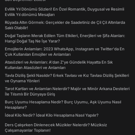
Evlilik Yıl Dönümü Sözleri! En Özel Romantik, Duygusal ve Resimli
Evlilik Yıl dönümü Mesajları
Rüyada Altın Görmek: Gerçekler de Saadetiniz de Çil Çil Altınlarda
Saklı Olabilir!
Doğal Taşların Merak Edilen Tüm Etkileri, Enerjileri ve Şifa Alanları:
Hangi Doğal Taş Ne İşe Yarar?
Emojilerin Anlamları: 2023 WhatsApp, Instagram ve Twitter'da En
Çok Kullanılan Emojiler ve Anlamları
Atasözleri ve Anlamları: A'dan Z'ye Gündelik Hayatta En Sık
Kullanılan Atasözleri ve Anlamları
Tavla Diziliş Şekli Nasıldır? Erkek Tavlası ve Kız Tavlası Diziliş Şekilleri
ve Oynama Yönleri
Tarot Kartları ve Anlamları Nelerdir? Majör ve Minör Arkana Desteleri
İle Tılsımlı Bir Dünyaya Giriş
Burç Uyumu Hesaplama Nedir? Burç Uyumu, Aşk Uyumu Nasıl
Hesaplanır?
İdeal Kilo Nedir? İdeal Kilo Hesaplama Nasıl Yapılır?
Ders Çalışırken Dinlenecek Müzikler Nelerdir? Müziksiz
Çalışamayanlar Toplanın!