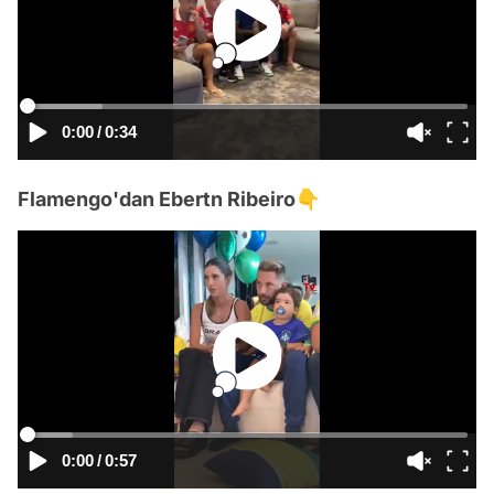
0:00
/
0:34
Flamengo'dan Ebertn Ribeiro👇
0:00
/
0:57