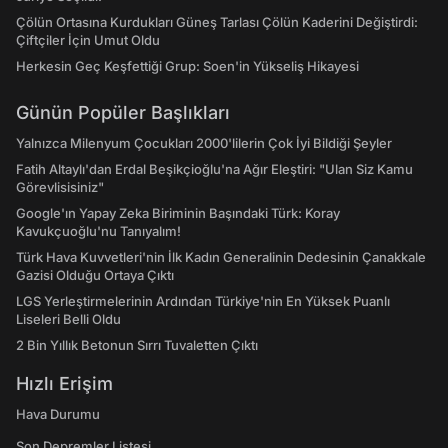
Çölün Ortasına Kurdukları Güneş Tarlası Çölün Kaderini Değiştirdi:
Çiftçiler İçin Umut Oldu
Herkesin Geç Keşfettiği Grup: Soen'in Yükseliş Hikayesi
Günün Popüler Başlıkları
Yalnızca Milenyum Çocukları 2000'lilerin Çok İyi Bildiği Şeyler
Fatih Altaylı'dan Erdal Beşikçioğlu'na Ağır Eleştiri: "Ulan Siz Kamu
Görevlisisiniz"
Google'ın Yapay Zeka Biriminin Başındaki Türk: Koray
Kavukçuoğlu'nu Tanıyalım!
Türk Hava Kuvvetleri'nin İlk Kadın Generalinin Dedesinin Çanakkale
Gazisi Olduğu Ortaya Çıktı
LGS Yerleştirmelerinin Ardından Türkiye'nin En Yüksek Puanlı
Liseleri Belli Oldu
2 Bin Yıllık Betonun Sırrı Tuvaletten Çıktı
Hızlı Erişim
Hava Durumu
Son Depremler Listesi