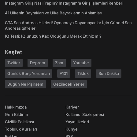
Instagram Giriş Nasıl Yapılır? Instagram'a Giriş İşlemleri Rehberi
41 Ülkenin Bayrakları ve Ülke Bayraklarının Anlamları
GTA San Andreas Hileleri! Oynamaya Doyamayanlar İçin Güncel San
Andreas Şifreleri
IQ Testi: IQ'unuzun Kaç Olduğunu Merak Ettiniz mi?
Keşfet
Twitter
Deprem
Zam
Youtube
Günlük Burç Yorumları
A101
Tiktok
Son Dakika
Bugün Ne Pişirsem
Gezilecek Yerler
Hakkımızda
Kariyer
Geri Bildirim
Kullanıcı Sözleşmesi
Gizlilik Politikası
Yayın İlkeleri
Topluluk Kuralları
Künye
Reklam
RSS