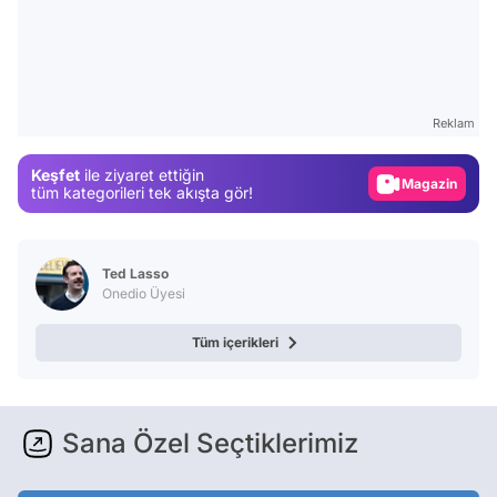
Video
Test
Gündem
Reklam
Magazin
Keşfet
ile ziyaret ettiğin
Video
tüm kategorileri tek akışta gör!
Test
Ted Lasso
Onedio Üyesi
Tüm içerikleri
Sana Özel Seçtiklerimiz