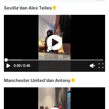
Sevilla'dan Alex Telles👇
0:00
/
0:45
Manchester United'dan Antony👇