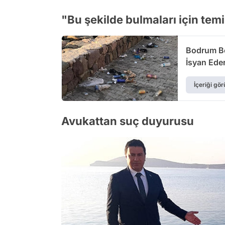
"Bu şekilde bulmaları için te
Bodrum Be
İsyan Ede
İçeriği gör
Avukattan suç duyurusu