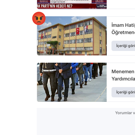
İmam Hati
Öğretmene
Döverim'
İçeriği gör
Menemen B
Yardımcıla
İçeriği gör
Yorumlar v