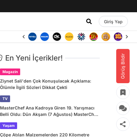
Giriş Yap
Görüş Bildir
En Yeni İçerikler!
Magazin
Ziynet Sali'den Çok Konuşulacak Açıklama:
Ölümle İlgili Sözleri Dikkat Çekti
TV
MasterChef Ana Kadroya Giren 19. Yarışmacı
Belli Oldu: Dün Akşam (7 Ağustos) MasterChef
Önlüğü Kazanan İsim
Yaşam
Çöpe Atılan Malzemelerden 220 Kilometre