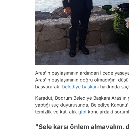
Aras'ın paylaşımının ardından ilçede yaşa
Aras'ın paylaşımının doğru olmadığını düş
başvurarak,
belediye başkanı
hakkında suç
Karadut, Bodrum Belediye Başkanı Aras'ın g
yaptığı suç duyurusunda, Belediye Kanunu'na
temizlik ve katı atık
gibi
konulardaki soruml
"Sele karşı önlem almayalım, 