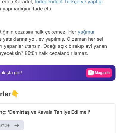
p eden Karadut,
Independent Türkçe'ye yaptığı
i yapmadığını ifade etti.
ptığının cezasını halk çekemez. Her
yağmur
e yataklarına yol, ev yapılmış. O zaman her sel
Video
ı yapanlar utansın. Ocağı açık bırakıp evi yanan
eyeceksin? Bütün halk cezalandırılamaz.
Test
Gündem
 akışta gör!
Magazin
Video
erler👇
Test
nç: 'Demirtaş ve Kavala Tahliye Edilmeli'
üntüle