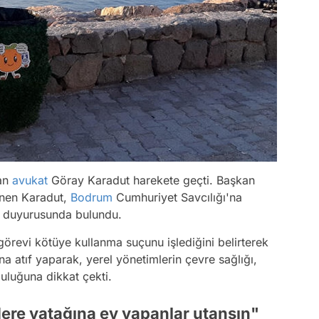
yan
avukat
Göray Karadut harekete geçti. Başkan
ünen Karadut,
Bodrum
Cumhuriyet Savcılığı'na
 duyurusunda bulundu.
örevi kötüye kullanma suçunu işlediğini belirterek
 atıf yaparak, yerel yönetimlerin çevre sağlığı,
uluğuna dikkat çekti.
dere yatağına ev yapanlar utansın"