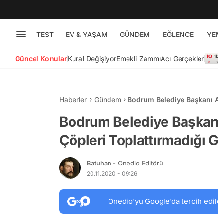
TEST
EV & YAŞAM
GÜNDEM
EĞLENCE
YE
Güncel Konular
Kural Değişiyor
Emekli Zammı
Acı Gerçekler
Haberler
Gündem
Bodrum Belediye Başkanı Ar
Gerekçesiyle Suç Duyurus
Bodrum Belediye Başkanı
Çöpleri Toplattırmadığı 
Batuhan
- Onedio Editörü
20.11.2020 - 09:26
Onedio’yu Google’da tercih edil