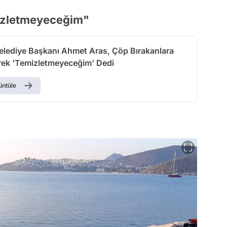
mizletmeyeceğim"
lediye Başkanı Ahmet Aras, Çöp Bırakanlara
rek 'Temizletmeyeceğim' Dedi
üntüle