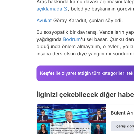
Aras hakkında kamu davası açılmasını tale
açıklamada
, belediye başkanının görevin
Avukat
Göray Karadut, şunları söyledi:
Bu sosyopatik bir davranış. Vandalların ya
yağdığında
Bodrum
'u sel basar. Çünkü der
olduğunda önlem almayalım, o evleri, yollar
insana ders olsun diye yangını mı söndürm
Keşfet
ile ziyaret ettiğin
tüm kategorileri tek
İlginizi çekebilecek diğer hab
Bülent Arı
İçeriği gör