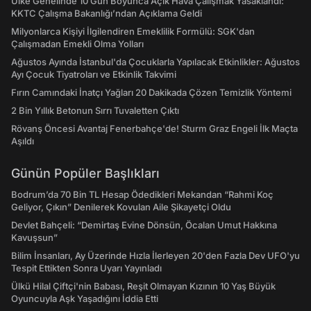
Ülke Genelinde 10 Gün Boyunca Açık Hava Çalışmak Yasaklandı:
KKTC Çalışma Bakanlığı’ndan Açıklama Geldi
Milyonlarca Kişiyi İlgilendiren Emeklilik Formülü: SGK'dan
Çalışmadan Emekli Olma Yolları
Ağustos Ayında İstanbul'da Çocuklarla Yapılacak Etkinlikler: Ağustos
Ayı Çocuk Tiyatroları ve Etkinlik Takvimi
Fırın Camındaki İnatçı Yağları 20 Dakikada Çözen Temizlik Yöntemi
2 Bin Yıllık Betonun Sırrı Tuvaletten Çıktı
Rövanş Öncesi Avantaj Fenerbahçe'de! Sturm Graz Engeli İlk Maçta
Aşıldı
Günün Popüler Başlıkları
Bodrum’da 70 Bin TL Hesap Ödedikleri Mekandan “Rahmi Koç
Geliyor, Çıkın” Denilerek Kovulan Aile Şikayetçi Oldu
Devlet Bahçeli: “Demirtaş Evine Dönsün, Öcalan Umut Hakkına
Kavuşsun”
Bilim İnsanları, Ay Üzerinde Hızla İlerleyen 20'den Fazla Dev UFO'yu
Tespit Ettikten Sonra Uyarı Yayınladı
Ülkü Hilal Çiftçi'nin Babası, Reşit Olmayan Kızının 10 Yaş Büyük
Oyuncuyla Aşk Yaşadığını İddia Etti