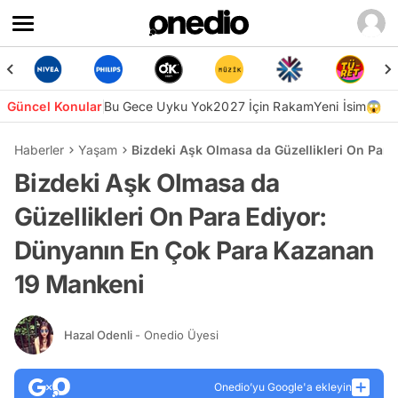
Güncel Konular
Bu Gece Uyku Yok
2027 İçin Rakam
Yeni İsim😱
Haberler
Yaşam
Bizdeki Aşk Olmasa da Güzellikleri On Par
Bizdeki Aşk Olmasa da
Güzellikleri On Para Ediyor:
Dünyanın En Çok Para Kazanan
19 Mankeni
Hazal Odenli
- Onedio Üyesi
Onedio’yu Google'a ekleyin