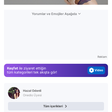
Yorumlar ve Emojiler Aşağıda
Video
Test
Gündem
Magazin
Reklam
Video
Keşfet
ile ziyaret ettiğin
tüm kategorileri tek akışta gör!
Test
Hazal Odenli
Onedio Üyesi
Tüm içerikleri