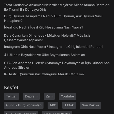
Tarot Kartları ve Anlamları Nelerdir? Majör ve Minör Arkana Desteleri
İle Tılsımlı Bir Dünyaya Giriş
Burç Uyumu Hesaplama Nedir? Burç Uyumu, Aşk Uyumu Nasıl
Hesaplanır?
İdeal Kilo Nedir? İdeal Kilo Hesaplama Nasıl Yapılır?
Ders Çalışırken Dinlenecek Müzikler Nelerdir? Müziksiz
Çalışamayanlar Toplanın!
Instagram Giriş Nasıl Yapılır? Instagram'a Giriş İşlemleri Rehberi
41 Ülkenin Bayrakları ve Ülke Bayraklarının Anlamları
GTA San Andreas Hileleri! Oynamaya Doyamayanlar İçin Güncel San
Andreas Şifreleri
IQ Testi: IQ'unuzun Kaç Olduğunu Merak Ettiniz mi?
Keşfet
Twitter
Deprem
Zam
Youtube
Günlük Burç Yorumları
A101
Tiktok
Son Dakika