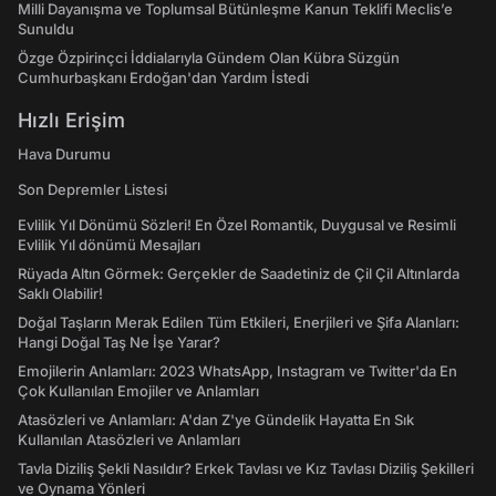
Milli Dayanışma ve Toplumsal Bütünleşme Kanun Teklifi Meclis’e
Sunuldu
Özge Özpirinçci İddialarıyla Gündem Olan Kübra Süzgün
Cumhurbaşkanı Erdoğan'dan Yardım İstedi
Hızlı Erişim
Hava Durumu
Son Depremler Listesi
Evlilik Yıl Dönümü Sözleri! En Özel Romantik, Duygusal ve Resimli
Evlilik Yıl dönümü Mesajları
Rüyada Altın Görmek: Gerçekler de Saadetiniz de Çil Çil Altınlarda
Saklı Olabilir!
Doğal Taşların Merak Edilen Tüm Etkileri, Enerjileri ve Şifa Alanları:
Hangi Doğal Taş Ne İşe Yarar?
Emojilerin Anlamları: 2023 WhatsApp, Instagram ve Twitter'da En
Çok Kullanılan Emojiler ve Anlamları
Atasözleri ve Anlamları: A'dan Z'ye Gündelik Hayatta En Sık
Kullanılan Atasözleri ve Anlamları
Tavla Diziliş Şekli Nasıldır? Erkek Tavlası ve Kız Tavlası Diziliş Şekilleri
ve Oynama Yönleri