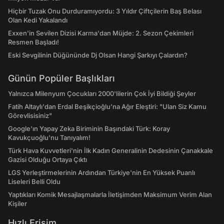
Hiçbir Tuzak Onu Durduramıyordu: 3 Yıldır Çiftçilerin Baş Belası
Olan Kedi Yakalandı
Exxen'in Sevilen Dizisi Karma'dan Müjde: 2. Sezon Çekimleri
Resmen Başladı!
Eski Sevgilinin Düğününde Dj Olsan Hangi Şarkıyı Çalardın?
Günün Popüler Başlıkları
Yalnızca Milenyum Çocukları 2000'lilerin Çok İyi Bildiği Şeyler
Fatih Altaylı'dan Erdal Beşikçioğlu'na Ağır Eleştiri: "Ulan Siz Kamu
Görevlisisiniz"
Google'ın Yapay Zeka Biriminin Başındaki Türk: Koray
Kavukçuoğlu'nu Tanıyalım!
Türk Hava Kuvvetleri'nin İlk Kadın Generalinin Dedesinin Çanakkale
Gazisi Olduğu Ortaya Çıktı
LGS Yerleştirmelerinin Ardından Türkiye'nin En Yüksek Puanlı
Liseleri Belli Oldu
Yaptıkları Komik Mesajlaşmalarla İletişimden Maksimum Verim Alan
Kişiler
Hızlı Erişim