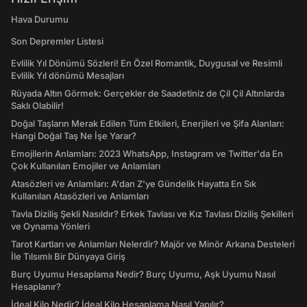
Hava Durumu
Son Depremler Listesi
Evlilik Yıl Dönümü Sözleri! En Özel Romantik, Duygusal ve Resimli
Evlilik Yıl dönümü Mesajları
Rüyada Altın Görmek: Gerçekler de Saadetiniz de Çil Çil Altınlarda
Saklı Olabilir!
Doğal Taşların Merak Edilen Tüm Etkileri, Enerjileri ve Şifa Alanları:
Hangi Doğal Taş Ne İşe Yarar?
Emojilerin Anlamları: 2023 WhatsApp, Instagram ve Twitter'da En
Çok Kullanılan Emojiler ve Anlamları
Atasözleri ve Anlamları: A'dan Z'ye Gündelik Hayatta En Sık
Kullanılan Atasözleri ve Anlamları
Tavla Diziliş Şekli Nasıldır? Erkek Tavlası ve Kız Tavlası Diziliş Şekilleri
ve Oynama Yönleri
Tarot Kartları ve Anlamları Nelerdir? Majör ve Minör Arkana Desteleri
İle Tılsımlı Bir Dünyaya Giriş
Burç Uyumu Hesaplama Nedir? Burç Uyumu, Aşk Uyumu Nasıl
Hesaplanır?
İdeal Kilo Nedir? İdeal Kilo Hesaplama Nasıl Yapılır?