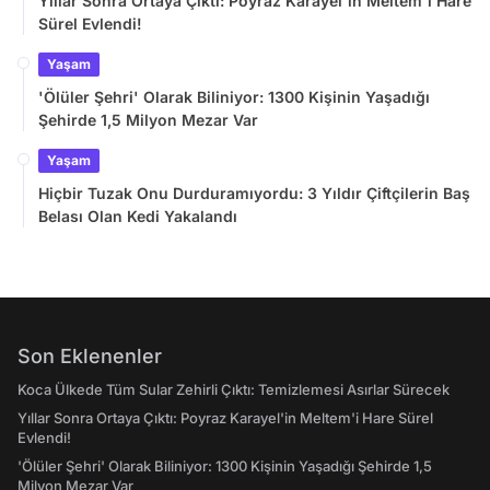
Yıllar Sonra Ortaya Çıktı: Poyraz Karayel'in Meltem'i Hare
Sürel Evlendi!
Yaşam
'Ölüler Şehri' Olarak Biliniyor: 1300 Kişinin Yaşadığı
Şehirde 1,5 Milyon Mezar Var
Yaşam
Hiçbir Tuzak Onu Durduramıyordu: 3 Yıldır Çiftçilerin Baş
Belası Olan Kedi Yakalandı
Son Eklenenler
Koca Ülkede Tüm Sular Zehirli Çıktı: Temizlemesi Asırlar Sürecek
Yıllar Sonra Ortaya Çıktı: Poyraz Karayel'in Meltem'i Hare Sürel
Evlendi!
'Ölüler Şehri' Olarak Biliniyor: 1300 Kişinin Yaşadığı Şehirde 1,5
Milyon Mezar Var