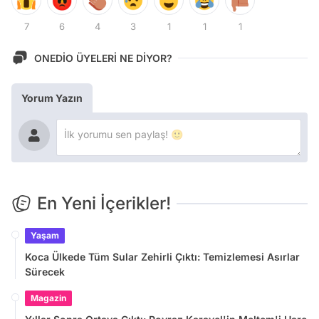
7
6
4
3
1
1
1
ONEDİO ÜYELERİ NE DİYOR?
Yorum Yazın
En Yeni İçerikler!
Yaşam
Koca Ülkede Tüm Sular Zehirli Çıktı: Temizlemesi Asırlar
Sürecek
Magazin