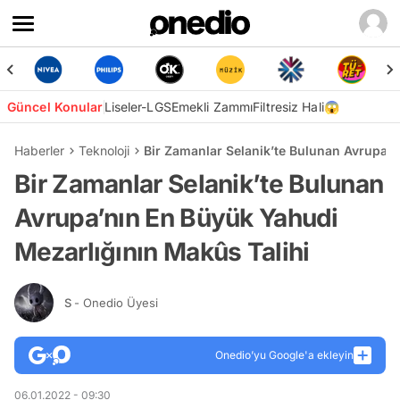
Güncel Konular
Liseler-LGS
Emekli Zammı
Filtresiz Hali😱
Haberler
Teknoloji
Bir Zamanlar Selanik’te Bulunan Avrupa’n
Bir Zamanlar Selanik’te Bulunan
Avrupa’nın En Büyük Yahudi
Mezarlığının Makûs Talihi
S
- Onedio Üyesi
Onedio’yu Google'a ekleyin
06.01.2022 - 09:30