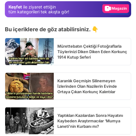
Keşfet
ile ziyaret ettiğin
Video
tüm kategorileri tek akışta gör!
Test
Bu içeriklere de göz atabilirsiniz. 👇
Mürettebatın Çektiği Fotoğraflarla
Tüylerinizi Diken Diken Eden Korkunç
1914 Kutup Seferi
Karanlık Geçmişin Silinemeyen
İzlerinden Olan Nazilerin Evinde
Ortaya Çıkan Korkunç Kalıntılar
Yaptıkları Kazılardan Sonra Hayatını
Kaybeden Araştırmacılar ‘Mumya
Laneti’nin Kurbanı mı?