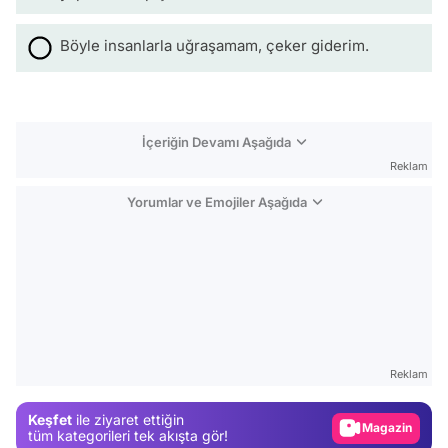
Böyle insanlarla uğraşamam, çeker giderim.
İçeriğin Devamı Aşağıda
Reklam
Yorumlar ve Emojiler Aşağıda
Video
Test
Reklam
Gündem
Keşfet
ile ziyaret ettiğin
Magazin
tüm kategorileri tek akışta gör!