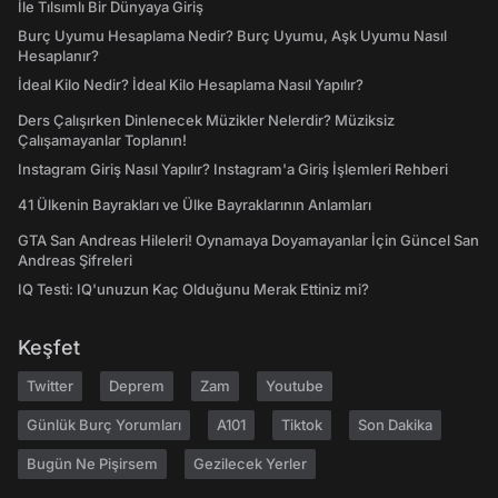
İle Tılsımlı Bir Dünyaya Giriş
Burç Uyumu Hesaplama Nedir? Burç Uyumu, Aşk Uyumu Nasıl
Hesaplanır?
İdeal Kilo Nedir? İdeal Kilo Hesaplama Nasıl Yapılır?
Ders Çalışırken Dinlenecek Müzikler Nelerdir? Müziksiz
Çalışamayanlar Toplanın!
Instagram Giriş Nasıl Yapılır? Instagram'a Giriş İşlemleri Rehberi
41 Ülkenin Bayrakları ve Ülke Bayraklarının Anlamları
GTA San Andreas Hileleri! Oynamaya Doyamayanlar İçin Güncel San
Andreas Şifreleri
IQ Testi: IQ'unuzun Kaç Olduğunu Merak Ettiniz mi?
Keşfet
Twitter
Deprem
Zam
Youtube
Günlük Burç Yorumları
A101
Tiktok
Son Dakika
Bugün Ne Pişirsem
Gezilecek Yerler