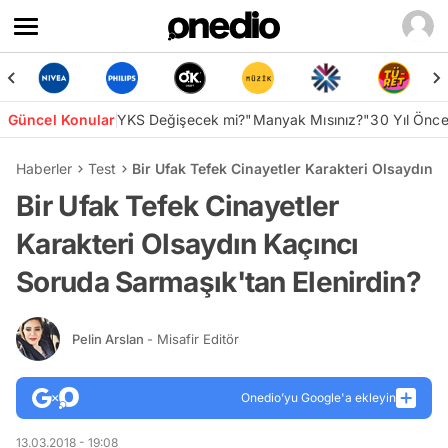
Güncel Konular
YKS Değişecek mi?
"Manyak Mısınız?"
30 Yıl Önc
Haberler
Test
Bir Ufak Tefek Cinayetler Karakteri Olsaydın 
Bir Ufak Tefek Cinayetler
Karakteri Olsaydın Kaçıncı
Soruda Sarmaşık'tan Elenirdin?
Pelin Arslan
- Misafir Editör
Onedio’yu Google'a ekleyin
13.03.2018 - 19:08