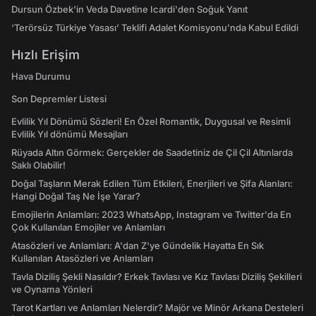
Dursun Özbek'in Veda Davetine Icardi'den Soğuk Yanıt
‘Terörsüz Türkiye Yasası’ Teklifi Adalet Komisyonu'nda Kabul Edildi
Hızlı Erişim
Hava Durumu
Son Depremler Listesi
Evlilik Yıl Dönümü Sözleri! En Özel Romantik, Duygusal ve Resimli
Evlilik Yıl dönümü Mesajları
Rüyada Altın Görmek: Gerçekler de Saadetiniz de Çil Çil Altınlarda
Saklı Olabilir!
Doğal Taşların Merak Edilen Tüm Etkileri, Enerjileri ve Şifa Alanları:
Hangi Doğal Taş Ne İşe Yarar?
Emojilerin Anlamları: 2023 WhatsApp, Instagram ve Twitter'da En
Çok Kullanılan Emojiler ve Anlamları
Atasözleri ve Anlamları: A'dan Z'ye Gündelik Hayatta En Sık
Kullanılan Atasözleri ve Anlamları
Tavla Diziliş Şekli Nasıldır? Erkek Tavlası ve Kız Tavlası Diziliş Şekilleri
ve Oynama Yönleri
Tarot Kartları ve Anlamları Nelerdir? Majör ve Minör Arkana Desteleri