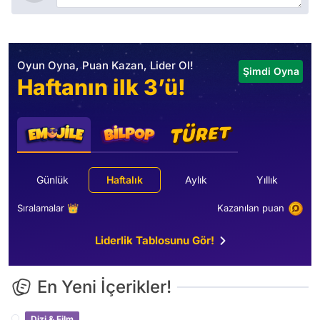
Oyun Oyna, Puan Kazan, Lider Ol!
Şimdi Oyna
Haftanın ilk 3’ü!
Günlük
Haftalık
Aylık
Yıllık
Sıralamalar 👑
Kazanılan puan
Liderlik Tablosunu Gör!
En Yeni İçerikler!
Dizi & Film