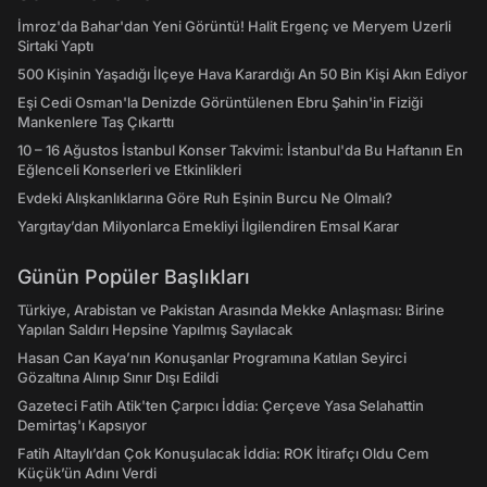
İmroz'da Bahar'dan Yeni Görüntü! Halit Ergenç ve Meryem Uzerli
Sirtaki Yaptı
500 Kişinin Yaşadığı İlçeye Hava Karardığı An 50 Bin Kişi Akın Ediyor
Eşi Cedi Osman'la Denizde Görüntülenen Ebru Şahin'in Fiziği
Mankenlere Taş Çıkarttı
10 – 16 Ağustos İstanbul Konser Takvimi: İstanbul'da Bu Haftanın En
Eğlenceli Konserleri ve Etkinlikleri
Evdeki Alışkanlıklarına Göre Ruh Eşinin Burcu Ne Olmalı?
Yargıtay’dan Milyonlarca Emekliyi İlgilendiren Emsal Karar
Günün Popüler Başlıkları
Türkiye, Arabistan ve Pakistan Arasında Mekke Anlaşması: Birine
Yapılan Saldırı Hepsine Yapılmış Sayılacak
Hasan Can Kaya’nın Konuşanlar Programına Katılan Seyirci
Gözaltına Alınıp Sınır Dışı Edildi
Gazeteci Fatih Atik'ten Çarpıcı İddia: Çerçeve Yasa Selahattin
Demirtaş'ı Kapsıyor
Fatih Altaylı’dan Çok Konuşulacak İddia: ROK İtirafçı Oldu Cem
Küçük’ün Adını Verdi