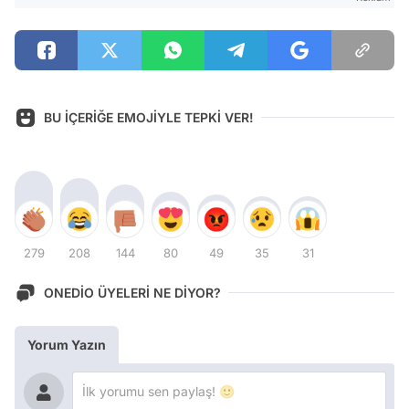
BU İÇERİĞE EMOJİYLE TEPKİ VER!
279
208
144
80
49
35
31
ONEDİO ÜYELERİ NE DİYOR?
Yorum Yazın