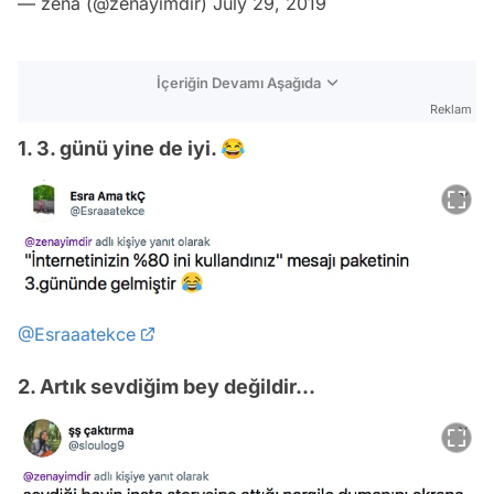
— zena (@zenayimdir)
July 29, 2019
İçeriğin Devamı Aşağıda
Reklam
1. 3. günü yine de iyi. 😂
@Esraaatekce
2. Artık sevdiğim bey değildir...