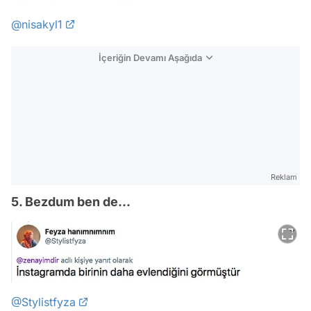
@nisakyl1
İçeriğin Devamı Aşağıda
Reklam
5. Bezdum ben de...
@Stylistfyza