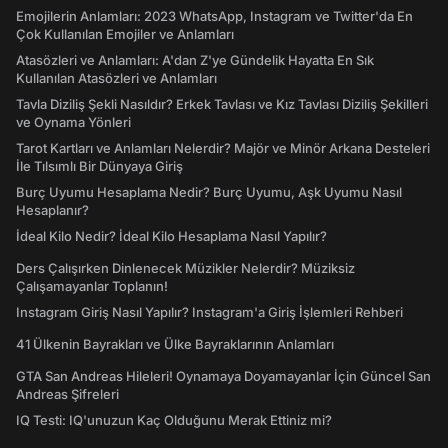
Emojilerin Anlamları: 2023 WhatsApp, Instagram ve Twitter'da En
Çok Kullanılan Emojiler ve Anlamları
Atasözleri ve Anlamları: A'dan Z'ye Gündelik Hayatta En Sık
Kullanılan Atasözleri ve Anlamları
Tavla Diziliş Şekli Nasıldır? Erkek Tavlası ve Kız Tavlası Diziliş Şekilleri
ve Oynama Yönleri
Tarot Kartları ve Anlamları Nelerdir? Majör ve Minör Arkana Desteleri
İle Tılsımlı Bir Dünyaya Giriş
Burç Uyumu Hesaplama Nedir? Burç Uyumu, Aşk Uyumu Nasıl
Hesaplanır?
İdeal Kilo Nedir? İdeal Kilo Hesaplama Nasıl Yapılır?
Ders Çalışırken Dinlenecek Müzikler Nelerdir? Müziksiz
Çalışamayanlar Toplanın!
Instagram Giriş Nasıl Yapılır? Instagram'a Giriş İşlemleri Rehberi
41 Ülkenin Bayrakları ve Ülke Bayraklarının Anlamları
GTA San Andreas Hileleri! Oynamaya Doyamayanlar İçin Güncel San
Andreas Şifreleri
IQ Testi: IQ'unuzun Kaç Olduğunu Merak Ettiniz mi?