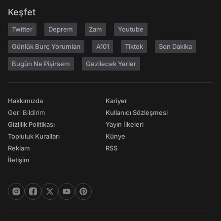
Keşfet
Twitter
Deprem
Zam
Youtube
Günlük Burç Yorumları
A101
Tiktok
Son Dakika
Bugün Ne Pişirsem
Gezilecek Yerler
Hakkımızda
Kariyer
Geri Bildirim
Kullanıcı Sözleşmesi
Gizlilik Politikası
Yayın İlkeleri
Topluluk Kuralları
Künye
Reklam
RSS
İletişim