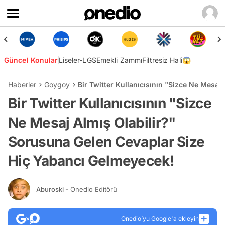
Güncel Konular
Liseler-LGS
Emekli Zammı
Filtresiz Hali😱
Haberler
Goygoy
Bir Twitter Kullanıcısının "Sizce Ne Mesa
Bir Twitter Kullanıcısının "Sizce
Ne Mesaj Almış Olabilir?"
Sorusuna Gelen Cevaplar Size
Hiç Yabancı Gelmeyecek!
Aburoski
- Onedio Editörü
Onedio’yu Google'a ekleyin