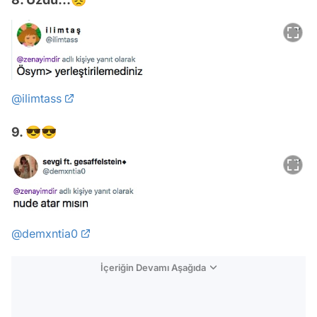
@ilimtass
9. 😎😎
@demxntia0
İçeriğin Devamı Aşağıda