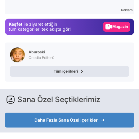
Test
Reklam
Gündem
Keşfet
ile ziyaret ettiğin
Magazin
tüm kategorileri tek akışta gör!
Video
Test
Aburoski
Onedio Editörü
Tüm içerikleri
Sana Özel Seçtiklerimiz
Daha Fazla Sana Özel İçerikler