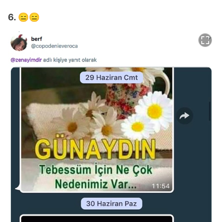
6. 😑😑