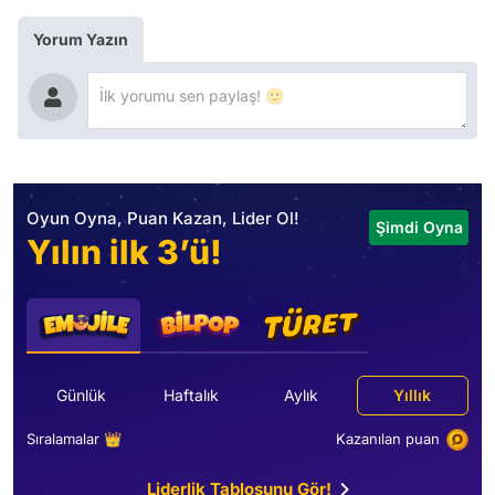
Yorum Yazın
Oyun Oyna, Puan Kazan, Lider Ol!
Şimdi Oyna
Yılın ilk 3’ü!
Günlük
Haftalık
Aylık
Yıllık
Sıralamalar 👑
Kazanılan puan
Liderlik Tablosunu Gör!