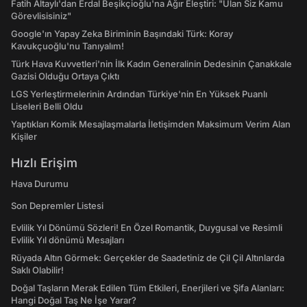
Fatih Altaylı'dan Erdal Beşikçioğlu'na Ağır Eleştiri: "Ulan Siz Kamu
Görevlisisiniz"
Google'ın Yapay Zeka Biriminin Başındaki Türk: Koray
Kavukçuoğlu'nu Tanıyalım!
Türk Hava Kuvvetleri'nin İlk Kadın Generalinin Dedesinin Çanakkale
Gazisi Olduğu Ortaya Çıktı
LGS Yerleştirmelerinin Ardından Türkiye'nin En Yüksek Puanlı
Liseleri Belli Oldu
Yaptıkları Komik Mesajlaşmalarla İletişimden Maksimum Verim Alan
Kişiler
Hızlı Erişim
Hava Durumu
Son Depremler Listesi
Evlilik Yıl Dönümü Sözleri! En Özel Romantik, Duygusal ve Resimli
Evlilik Yıl dönümü Mesajları
Rüyada Altın Görmek: Gerçekler de Saadetiniz de Çil Çil Altınlarda
Saklı Olabilir!
Doğal Taşların Merak Edilen Tüm Etkileri, Enerjileri ve Şifa Alanları:
Hangi Doğal Taş Ne İşe Yarar?