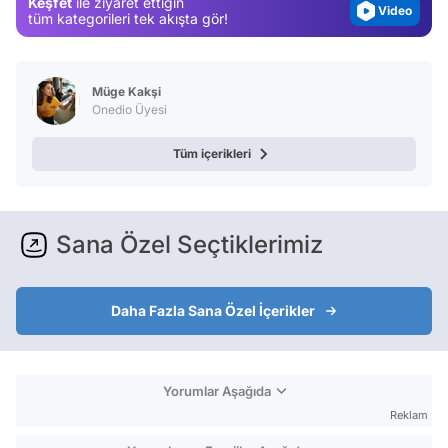
Keşfet
ile ziyaret ettiğin
Video
tüm kategorileri tek akışta gör!
Test
Müge Kakşi
Onedio Üyesi
Tüm içerikleri
Sana Özel Seçtiklerimiz
Daha Fazla Sana Özel İçerikler
Yorumlar Aşağıda
Reklam