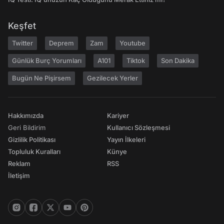
Keşfet
Twitter
Deprem
Zam
Youtube
Günlük Burç Yorumları
A101
Tiktok
Son Dakika
Bugün Ne Pişirsem
Gezilecek Yerler
Hakkımızda
Kariyer
Geri Bildirim
Kullanıcı Sözleşmesi
Gizlilik Politikası
Yayın İlkeleri
Topluluk Kuralları
Künye
Reklam
RSS
İletişim