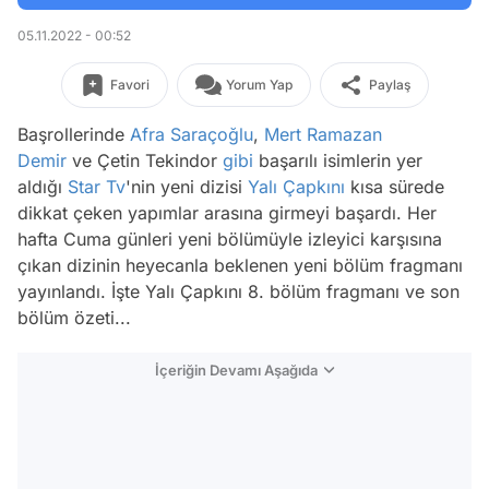
05.11.2022 - 00:52
Favori
Yorum Yap
Paylaş
Başrollerinde
Afra Saraçoğlu
,
Mert Ramazan
Demir
ve Çetin Tekindor
gibi
başarılı isimlerin yer
aldığı
Star Tv
'nin yeni dizisi
Yalı Çapkını
kısa sürede
dikkat çeken yapımlar arasına girmeyi başardı. Her
hafta Cuma günleri yeni bölümüyle izleyici karşısına
çıkan dizinin heyecanla beklenen yeni bölüm fragmanı
yayınlandı. İşte Yalı Çapkını 8. bölüm fragmanı ve son
bölüm özeti...
İçeriğin Devamı Aşağıda