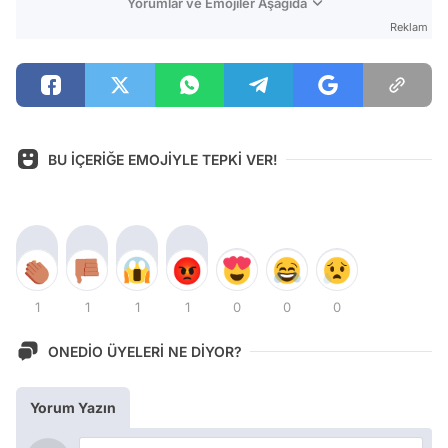
Yorumlar ve Emojiler Aşağıda
Reklam
BU İÇERİĞE EMOJİYLE TEPKİ VER!
1
1
1
1
0
0
0
ONEDİO ÜYELERİ NE DİYOR?
Yorum Yazın