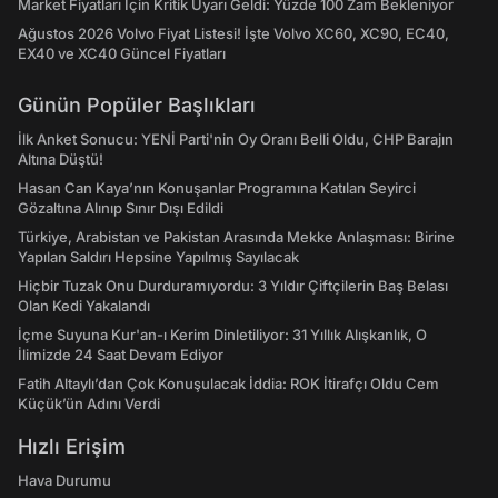
Market Fiyatları İçin Kritik Uyarı Geldi: Yüzde 100 Zam Bekleniyor
Ağustos 2026 Volvo Fiyat Listesi! İşte Volvo XC60, XC90, EC40,
EX40 ve XC40 Güncel Fiyatları
Günün Popüler Başlıkları
İlk Anket Sonucu: YENİ Parti'nin Oy Oranı Belli Oldu, CHP Barajın
Altına Düştü!
Hasan Can Kaya’nın Konuşanlar Programına Katılan Seyirci
Gözaltına Alınıp Sınır Dışı Edildi
Türkiye, Arabistan ve Pakistan Arasında Mekke Anlaşması: Birine
Yapılan Saldırı Hepsine Yapılmış Sayılacak
Hiçbir Tuzak Onu Durduramıyordu: 3 Yıldır Çiftçilerin Baş Belası
Olan Kedi Yakalandı
İçme Suyuna Kur'an-ı Kerim Dinletiliyor: 31 Yıllık Alışkanlık, O
İlimizde 24 Saat Devam Ediyor
Fatih Altaylı’dan Çok Konuşulacak İddia: ROK İtirafçı Oldu Cem
Küçük’ün Adını Verdi
Hızlı Erişim
Hava Durumu