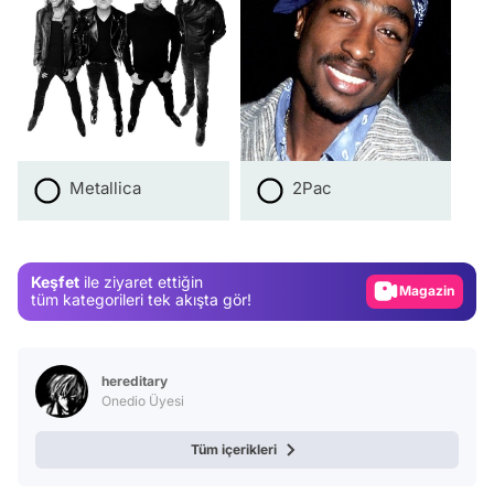
Video
Metallica
2Pac
Test
Gündem
Keşfet
ile ziyaret ettiğin
Magazin
tüm kategorileri tek akışta gör!
Video
Test
hereditary
Onedio Üyesi
Tüm içerikleri