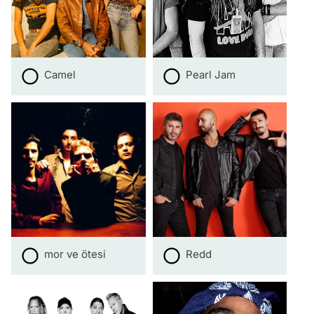
Camel
Pearl Jam
mor ve ötesi
Redd