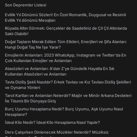
Son Depremler Listesi
Evlilik Yıl Dönümü Sözleri! En Özel Romantik, Duygusal ve Resimli
Evlilik Yıl dönümü Mesajları
Rüyada Altın Görmek: Gerçekler de Saadetiniz de Çil Çil Altınlarda
Saklı Olabilir!
Doğal Taşların Merak Edilen Tüm Etkileri, Enerjileri ve Şifa Alanları:
Hangi Doğal Taş Ne İşe Yarar?
Emojilerin Anlamları: 2023 WhatsApp, Instagram ve Twitter'da En
Çok Kullanılan Emojiler ve Anlamları
Atasözleri ve Anlamları: A'dan Z'ye Gündelik Hayatta En Sık
Kullanılan Atasözleri ve Anlamları
Tavla Diziliş Şekli Nasıldır? Erkek Tavlası ve Kız Tavlası Diziliş Şekilleri
ve Oynama Yönleri
Tarot Kartları ve Anlamları Nelerdir? Majör ve Minör Arkana Desteleri
İle Tılsımlı Bir Dünyaya Giriş
Burç Uyumu Hesaplama Nedir? Burç Uyumu, Aşk Uyumu Nasıl
Hesaplanır?
İdeal Kilo Nedir? İdeal Kilo Hesaplama Nasıl Yapılır?
Ders Çalışırken Dinlenecek Müzikler Nelerdir? Müziksiz