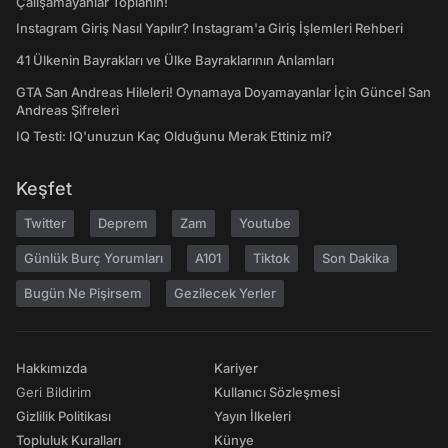
Çalışamayanlar Toplanın!
Instagram Giriş Nasıl Yapılır? Instagram'a Giriş İşlemleri Rehberi
41 Ülkenin Bayrakları ve Ülke Bayraklarının Anlamları
GTA San Andreas Hileleri! Oynamaya Doyamayanlar İçin Güncel San
Andreas Şifreleri
IQ Testi: IQ'unuzun Kaç Olduğunu Merak Ettiniz mi?
Keşfet
Twitter
Deprem
Zam
Youtube
Günlük Burç Yorumları
A101
Tiktok
Son Dakika
Bugün Ne Pişirsem
Gezilecek Yerler
Hakkımızda
Kariyer
Geri Bildirim
Kullanıcı Sözleşmesi
Gizlilik Politikası
Yayın İlkeleri
Topluluk Kuralları
Künye