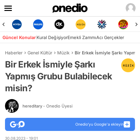
Güncel Konular
Kural Değişiyor
Emekli Zammı
Acı Gerçekler
Haberler
Genel Kültür
Müzik
Bir Erkek İsmiyle Şarkı Yapmı
Bir Erkek İsmiyle Şarkı
Yapmış Grubu Bulabilecek
misin?
hereditary
- Onedio Üyesi
Onedio’yu Google'a ekleyin
30.08.2023 - 19:01