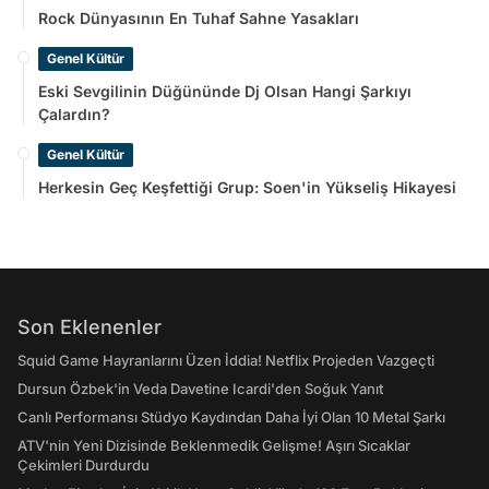
Rock Dünyasının En Tuhaf Sahne Yasakları
Genel Kültür
Eski Sevgilinin Düğününde Dj Olsan Hangi Şarkıyı
Çalardın?
Genel Kültür
Herkesin Geç Keşfettiği Grup: Soen'in Yükseliş Hikayesi
Son Eklenenler
Squid Game Hayranlarını Üzen İddia! Netflix Projeden Vazgeçti
Dursun Özbek'in Veda Davetine Icardi'den Soğuk Yanıt
Canlı Performansı Stüdyo Kaydından Daha İyi Olan 10 Metal Şarkı
ATV'nin Yeni Dizisinde Beklenmedik Gelişme! Aşırı Sıcaklar
Çekimleri Durdurdu