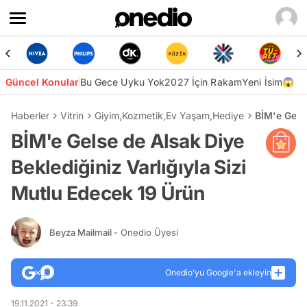
Güncel Konular
Bu Gece Uyku Yok
2027 İçin Rakam
Yeni İsim😱
Haberler
Vitrin
Giyim
,
Kozmetik
,
Ev Yaşam
,
Hediye
BİM'e Gelse
BİM'e Gelse de Alsak Diye
Beklediğiniz Varlığıyla Sizi
Mutlu Edecek 19 Ürün
Beyza Mailmail
- Onedio Üyesi
Onedio’yu Google'a ekleyin
19.11.2021 - 23:39