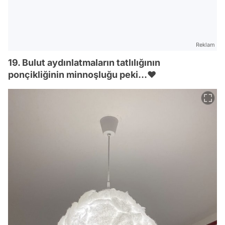
Reklam
19. Bulut aydınlatmaların tatlılığının
ponçikliğinin minnoşluğu peki...❤️