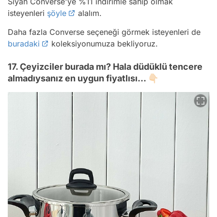
Siyah Converse'ye %11 indirimle sahip olmak
isteyenleri
şöyle
alalım.
Daha fazla Converse seçeneği görmek isteyenleri de
buradaki
koleksiyonumuza bekliyoruz.
17. Çeyizciler burada mı? Hala düdüklü tencere
almadıysanız en uygun fiyatlısı... 👇🏻