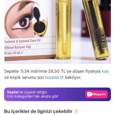
Video
Test
Sepette %34 indirimle 26,50 TL'ye düşen fiyatıyla
kaş
ve kirpik serumu sizi
burada
bekliyor.
Gündem
Magazin
Keşfet
ile ziyaret ettiğin
Video
tüm kategorileri tek akışta gör!
Test
Bu içerikler de ilginizi çekebilir 👇🏻