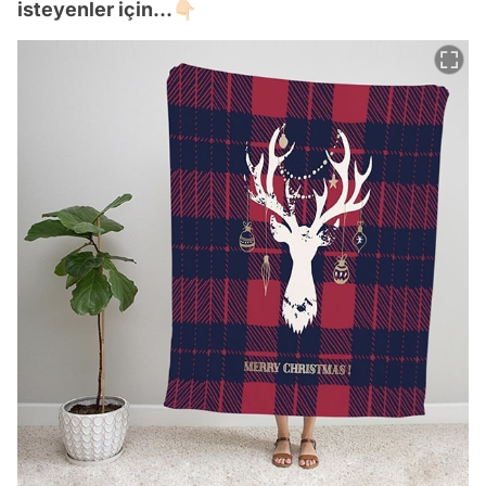
isteyenler için...👇🏻