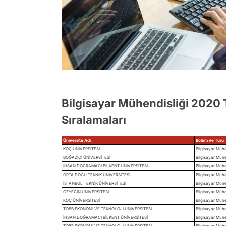
Bilgisayar Mühendisliği 2020 
Sıralamaları
Üniversite Adı
Bölüm ve Türü
KOÇ ÜNİVERSİTESİ
Bilgisayar Mühen
BOĞAZİÇİ ÜNİVERSİTESİ
Bilgisayar Mühen
İHSAN DOĞRAMACI BİLKENT ÜNİVERSİTESİ
Bilgisayar Mühen
ORTA DOĞU TEKNİK ÜNİVERSİTESİ
Bilgisayar Mühen
İSTANBUL TEKNİK ÜNİVERSİTESİ
Bilgisayar Mühen
ÖZYEĞİN ÜNİVERSİTESİ
Bilgisayar Mühen
KOÇ ÜNİVERSİTESİ
Bilgisayar Mühen
TOBB EKONOMİ VE TEKNOLOJİ ÜNİVERSİTESİ
Bilgisayar Mühe
İHSAN DOĞRAMACI BİLKENT ÜNİVERSİTESİ
Bilgisayar Mühen
TOBB EKONOMİ VE TEKNOLOJİ ÜNİVERSİTESİ
Bilgisayar Mühe