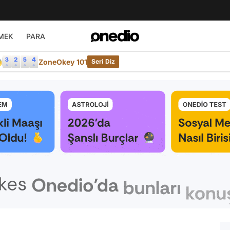
MEK
PARA

ZoneOkey 101
Seri Diz