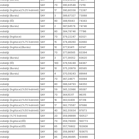
ndisliği
SAY
70
390,83548
72110
disliği (İngilizce)(%25 İndirimli)
SAY
17
390,60338
72287
ndisliği (Burslu)
SAY
3
389,67327
73068
disliği (İÖ)
SAY
90
388,15843
74343
ndisliği (Burslu)
SAY
2
387,64578
74746
ndisliği
SAY
80
384,78746
77196
disliği (İngilizce)
SAY
70
379,22247
82021
disliği (İngilizce)(%75 İndirimli)
SAY
15
378,49260
82660
disliği (İngilizce)(Burslu)
SAY
10
377,93411
83147
ndisliği
SAY
70
377,66565
83394
ndisliği (Burslu)
SAY
3
377,39352
83620
disliği (İÖ)
SAY
100
376,58249
84367
ndisliği (Burslu)
SAY
10
375,20978
85565
ndisliği (Burslu)
SAY
4
370,59243
89944
ndisliği
SAY
70
367,24671
93094
ndisliği
SAY
80
366,04793
94350
disliği (İngilizce)(%50 İndirimli)
SAY
59
365,32986
95097
ndisliği
SAY
70
364,15317
96315
disliği (İngilizce)(%50 İndirimli)
SAY
16
363,12409
97318
disliği (İngilizce)(%75 İndirimli)
SAY
17
362,75587
97686
disliği (İngilizce)(%50 İndirimli)
SAY
40
362,55834
97873
ndisliği (%75 İndirimli)
SAY
20
359,99899
100527
disliği (İngilizce)(İÖ)
SAY
70
359,76000
100773
disliği (İngilizce)(İÖ)
SAY
65
357,76802
102808
ndisliği
SAY
80
356,98167
103675
ndisliği
SAY
85
356,96495
103690