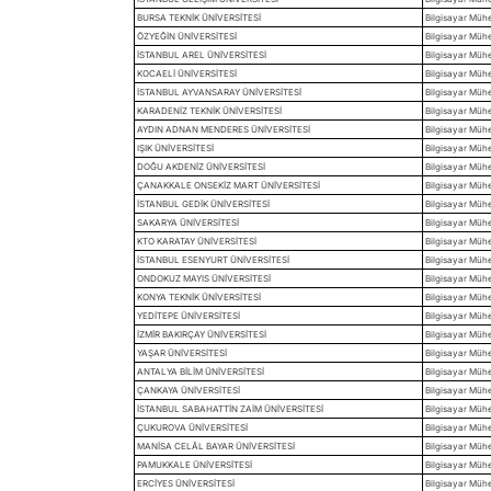
BURSA TEKNİK ÜNİVERSİTESİ
Bilgisayar Mühe
ÖZYEĞİN ÜNİVERSİTESİ
Bilgisayar Mühen
İSTANBUL AREL ÜNİVERSİTESİ
Bilgisayar Mühe
KOCAELİ ÜNİVERSİTESİ
Bilgisayar Mühen
İSTANBUL AYVANSARAY ÜNİVERSİTESİ
Bilgisayar Mühe
KARADENİZ TEKNİK ÜNİVERSİTESİ
Bilgisayar Mühe
AYDIN ADNAN MENDERES ÜNİVERSİTESİ
Bilgisayar Mühen
IŞIK ÜNİVERSİTESİ
Bilgisayar Mühen
DOĞU AKDENİZ ÜNİVERSİTESİ
Bilgisayar Mühen
ÇANAKKALE ONSEKİZ MART ÜNİVERSİTESİ
Bilgisayar Mühe
İSTANBUL GEDİK ÜNİVERSİTESİ
Bilgisayar Mühe
SAKARYA ÜNİVERSİTESİ
Bilgisayar Mühen
KTO KARATAY ÜNİVERSİTESİ
Bilgisayar Mühe
İSTANBUL ESENYURT ÜNİVERSİTESİ
Bilgisayar Mühe
ONDOKUZ MAYIS ÜNİVERSİTESİ
Bilgisayar Mühe
KONYA TEKNİK ÜNİVERSİTESİ
Bilgisayar Mühe
YEDİTEPE ÜNİVERSİTESİ
Bilgisayar Mühen
İZMİR BAKIRÇAY ÜNİVERSİTESİ
Bilgisayar Mühe
YAŞAR ÜNİVERSİTESİ
Bilgisayar Mühen
ANTALYA BİLİM ÜNİVERSİTESİ
Bilgisayar Mühen
ÇANKAYA ÜNİVERSİTESİ
Bilgisayar Mühen
İSTANBUL SABAHATTİN ZAİM ÜNİVERSİTESİ
Bilgisayar Mühe
ÇUKUROVA ÜNİVERSİTESİ
Bilgisayar Mühen
MANİSA CELÂL BAYAR ÜNİVERSİTESİ
Bilgisayar Mühen
PAMUKKALE ÜNİVERSİTESİ
Bilgisayar Mühe
ERCİYES ÜNİVERSİTESİ
Bilgisayar Mühe