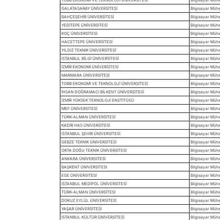
GALATASARAY ÜNİVERSİTESİ
Bilgisayar Mühe
BAHÇEŞEHİR ÜNİVERSİTESİ
Bilgisayar Mühen
YEDİTEPE ÜNİVERSİTESİ
Bilgisayar Mühen
KOÇ ÜNİVERSİTESİ
Bilgisayar Mühen
HACETTEPE ÜNİVERSİTESİ
Bilgisayar Mühen
YILDIZ TEKNİK ÜNİVERSİTESİ
Bilgisayar Mühe
İSTANBUL BİLGİ ÜNİVERSİTESİ
Bilgisayar Mühen
İZMİR EKONOMİ ÜNİVERSİTESİ
Bilgisayar Mühen
MARMARA ÜNİVERSİTESİ
Bilgisayar Mühen
TOBB EKONOMİ VE TEKNOLOJİ ÜNİVERSİTESİ
Bilgisayar Mühe
İHSAN DOĞRAMACI BİLKENT ÜNİVERSİTESİ
Bilgisayar Mühen
İZMİR YÜKSEK TEKNOLOJİ ENSTİTÜSÜ
Bilgisayar Mühen
MEF ÜNİVERSİTESİ
Bilgisayar Mühen
TÜRK-ALMAN ÜNİVERSİTESİ
Bilgisayar Mühe
KADİR HAS ÜNİVERSİTESİ
Bilgisayar Mühen
İSTANBUL ŞEHİR ÜNİVERSİTESİ
Bilgisayar Mühen
GEBZE TEKNİK ÜNİVERSİTESİ
Bilgisayar Mühen
ORTA DOĞU TEKNİK ÜNİVERSİTESİ
Bilgisayar Mühen
ANKARA ÜNİVERSİTESİ
Bilgisayar Mühen
BAŞKENT ÜNİVERSİTESİ
Bilgisayar Mühe
EGE ÜNİVERSİTESİ
Bilgisayar Mühe
İSTANBUL MEDİPOL ÜNİVERSİTESİ
Bilgisayar Mühen
TÜRK-ALMAN ÜNİVERSİTESİ
Bilgisayar Mühe
DOKUZ EYLÜL ÜNİVERSİTESİ
Bilgisayar Mühen
YAŞAR ÜNİVERSİTESİ
Bilgisayar Mühen
İSTANBUL KÜLTÜR ÜNİVERSİTESİ
Bilgisayar Mühen