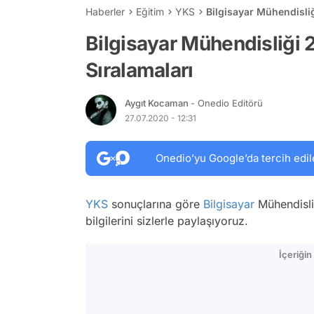
Haberler
Eğitim
YKS
Bilgisayar Mühendisliğ
Bilgisayar Mühendisliği 
Sıralamaları
Aygıt Kocaman
- Onedio Editörü
27.07.2020 - 12:31
Onedio’yu Google’da tercih edil
YKS
sonuçlarına göre
Bilgisayar
Mühendisliğ
bilgilerini sizlerle paylaşıyoruz.
İçeriği