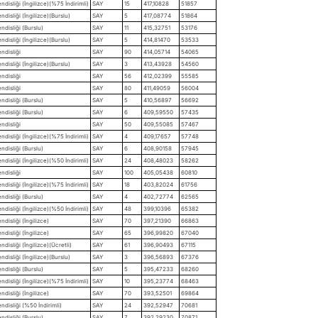
disliği (İngilizce)(%75 İndirimli)
SAY
15
417,10828
51857
disliği (İngilizce)(Burslu)
SAY
5
417,08774
51864
ndisliği (Burslu)
SAY
11
415,32751
53176
disliği (İngilizce)(Burslu)
SAY
5
414,81470
53533
ndisliği
SAY
90
414,05714
54065
disliği (İngilizce)(Burslu)
SAY
3
413,43928
54560
ndisliği
SAY
56
412,02399
55585
ndisliği
SAY
80
411,49059
56004
ndisliği (Burslu)
SAY
5
410,56897
56692
ndisliği (Burslu)
SAY
6
409,59550
57435
ndisliği
SAY
50
409,55085
57467
disliği (İngilizce)(%75 İndirimli)
SAY
4
409,17657
57748
ndisliği (Burslu)
SAY
6
408,90158
57945
disliği (İngilizce)(%50 İndirimli)
SAY
24
408,48023
58262
ndisliği
SAY
100
405,05438
60810
disliği (İngilizce)(%75 İndirimli)
SAY
18
403,82024
61756
ndisliği (Burslu)
SAY
4
402,72774
62565
disliği (İngilizce)(%50 İndirimli)
SAY
48
399,10396
65382
disliği (İngilizce)
SAY
70
397,21390
66863
disliği (İngilizce)
SAY
65
396,99820
67040
disliği (İngilizce)(Ücretli)
SAY
61
396,90493
67115
disliği (İngilizce)(Burslu)
SAY
3
396,56893
67376
ndisliği (Burslu)
SAY
5
395,47233
68260
disliği (İngilizce)(%75 İndirimli)
SAY
10
395,23774
68463
disliği (İngilizce)
SAY
70
393,52501
69864
ndisliği (%50 İndirimli)
SAY
24
392,52947
70681
ndisliği (Burslu)
SAY
7
392,29230
70871