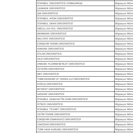
İSTANBUL ÜNİVERSİTESİ-CERRAHPAŞA
Bilgisayar Mühe
ÇANKAYA ÜNİVERSİTESİ
Bilgisayar Mühen
IŞIK ÜNİVERSİTESİ
Bilgisayar Mühen
İSTANBUL AYDIN ÜNİVERSİTESİ
Bilgisayar Mühen
İSTANBUL OKAN ÜNİVERSİTESİ
Bilgisayar Mühen
ABDULLAH GÜL ÜNİVERSİTESİ
Bilgisayar Mühen
MARMARA ÜNİVERSİTESİ
Bilgisayar Mühe
MALTEPE ÜNİVERSİTESİ
Bilgisayar Mühen
ESKİŞEHİR TEKNİK ÜNİVERSİTESİ
Bilgisayar Mühen
ANKARA ÜNİVERSİTESİ
Bilgisayar Mühe
ATILIM ÜNİVERSİTESİ
Bilgisayar Mühen
GAZİ ÜNİVERSİTESİ
Bilgisayar Mühe
ANKARA YILDIRIM BEYAZIT ÜNİVERSİTESİ
Bilgisayar Mühen
ÖZYEĞİN ÜNİVERSİTESİ
Bilgisayar Mühen
MEF ÜNİVERSİTESİ
Bilgisayar Mühen
TOBB EKONOMİ VE TEKNOLOJİ ÜNİVERSİTESİ
Bilgisayar Mühen
DOĞUŞ ÜNİVERSİTESİ
Bilgisayar Mühen
BEYKENT ÜNİVERSİTESİ
Bilgisayar Mühen
AKDENİZ ÜNİVERSİTESİ
Bilgisayar Mühen
İSTANBUL SABAHATTİN ZAİM ÜNİVERSİTESİ
Bilgisayar Mühe
İSTİNYE ÜNİVERSİTESİ
Bilgisayar Mühen
İSTANBUL TİCARET ÜNİVERSİTESİ
Bilgisayar Mühe
OSTİM TEKNİK ÜNİVERSİTESİ
Bilgisayar Mühen
ESKİŞEHİR OSMANGAZİ ÜNİVERSİTESİ
Bilgisayar Mühe
ÜSKÜDAR ÜNİVERSİTESİ
Bilgisayar Mühen
TÜRK HAVA KURUMU ÜNİVERSİTESİ
Bilgisayar Mühen