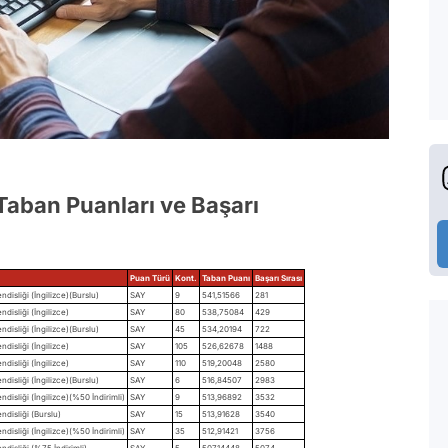
Taban Puanları ve Başarı
Puan Türü
Kont.
Taban Puanı
Başarı Sırası
disliği (İngilizce)(Burslu)
SAY
9
541,51566
281
disliği (İngilizce)
SAY
80
538,75084
429
disliği (İngilizce)(Burslu)
SAY
45
534,20194
722
disliği (İngilizce)
SAY
105
526,62678
1488
disliği (İngilizce)
SAY
110
519,20048
2580
disliği (İngilizce)(Burslu)
SAY
6
516,84507
2983
disliği (İngilizce)(%50 İndirimli)
SAY
9
513,96892
3532
ndisliği (Burslu)
SAY
15
513,91628
3540
disliği (İngilizce)(%50 İndirimli)
SAY
35
512,91421
3756
ndisliği (%75 İndirimli)
SAY
5
507,14448
5074