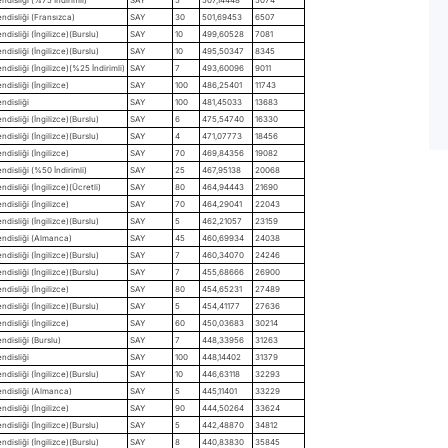
ndisliği (Fransızca)
SAY
30
501,69453
6507
disliği (İngilizce)(Burslu)
SAY
10
499,60528
7081
disliği (İngilizce)(Burslu)
SAY
10
495,50347
8345
disliği (İngilizce)(%25 İndirimli)
SAY
7
493,60096
9011
disliği (İngilizce)
SAY
100
486,25401
11743
ndisliği
SAY
100
481,45033
13683
disliği (İngilizce)(Burslu)
SAY
6
475,54740
16330
disliği (İngilizce)(Burslu)
SAY
4
471,07773
18456
disliği (İngilizce)
SAY
70
469,84356
19082
ndisliği (%50 İndirimli)
SAY
25
467,95138
20068
disliği (İngilizce)(Ücretli)
SAY
80
464,94443
21690
disliği (İngilizce)
SAY
70
464,29041
22043
disliği (İngilizce)(Burslu)
SAY
5
462,21057
23159
ndisliği (Almanca)
SAY
45
460,69934
24038
disliği (İngilizce)(Burslu)
SAY
7
460,34070
24246
disliği (İngilizce)(Burslu)
SAY
7
455,68666
26900
disliği (İngilizce)
SAY
80
454,65231
27489
disliği (İngilizce)(Burslu)
SAY
5
454,41177
27636
disliği (İngilizce)
SAY
60
450,03683
30214
ndisliği (Burslu)
SAY
7
448,33956
31263
ndisliği
SAY
100
448,14402
31379
disliği (İngilizce)(Burslu)
SAY
10
446,63118
32293
ndisliği (Almanca)
SAY
5
445,11401
33229
disliği (İngilizce)
SAY
90
444,50264
33624
disliği (İngilizce)(Burslu)
SAY
5
442,48870
34812
disliği (İngilizce)(Burslu)
SAY
8
440,83830
35845