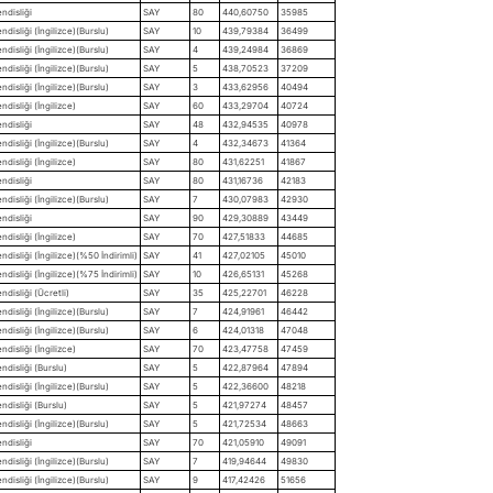
ndisliği
SAY
80
440,60750
35985
disliği (İngilizce)(Burslu)
SAY
10
439,79384
36499
disliği (İngilizce)(Burslu)
SAY
4
439,24984
36869
disliği (İngilizce)(Burslu)
SAY
5
438,70523
37209
disliği (İngilizce)(Burslu)
SAY
3
433,62956
40494
disliği (İngilizce)
SAY
60
433,29704
40724
ndisliği
SAY
48
432,94535
40978
disliği (İngilizce)(Burslu)
SAY
4
432,34673
41364
disliği (İngilizce)
SAY
80
431,62251
41867
ndisliği
SAY
80
431,16736
42183
disliği (İngilizce)(Burslu)
SAY
7
430,07983
42930
ndisliği
SAY
90
429,30889
43449
disliği (İngilizce)
SAY
70
427,51833
44685
disliği (İngilizce)(%50 İndirimli)
SAY
41
427,02105
45010
disliği (İngilizce)(%75 İndirimli)
SAY
10
426,65131
45268
disliği (Ücretli)
SAY
35
425,22701
46228
disliği (İngilizce)(Burslu)
SAY
7
424,91961
46442
disliği (İngilizce)(Burslu)
SAY
6
424,01318
47048
disliği (İngilizce)
SAY
70
423,47758
47459
ndisliği (Burslu)
SAY
5
422,87964
47894
disliği (İngilizce)(Burslu)
SAY
5
422,36600
48218
ndisliği (Burslu)
SAY
5
421,97274
48457
disliği (İngilizce)(Burslu)
SAY
5
421,72534
48663
ndisliği
SAY
70
421,05910
49091
disliği (İngilizce)(Burslu)
SAY
7
419,94644
49830
disliği (İngilizce)(Burslu)
SAY
9
417,42426
51656