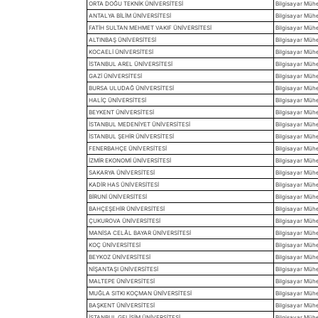
ORTA DOĞU TEKNİK ÜNİVERSİTESİ
Bilgisayar Mühen
ANTALYA BİLİM ÜNİVERSİTESİ
Bilgisayar Mühen
FATİH SULTAN MEHMET VAKIF ÜNİVERSİTESİ
Bilgisayar Mühe
ALTINBAŞ ÜNİVERSİTESİ
Bilgisayar Mühen
KOCAELİ ÜNİVERSİTESİ
Bilgisayar Mühe
İSTANBUL AREL ÜNİVERSİTESİ
Bilgisayar Mühen
GAZİ ÜNİVERSİTESİ
Bilgisayar Mühe
BURSA ULUDAĞ ÜNİVERSİTESİ
Bilgisayar Mühe
HALİÇ ÜNİVERSİTESİ
Bilgisayar Mühe
BEYKENT ÜNİVERSİTESİ
Bilgisayar Mühe
İSTANBUL MEDENİYET ÜNİVERSİTESİ
Bilgisayar Mühe
İSTANBUL ŞEHİR ÜNİVERSİTESİ
Bilgisayar Mühen
FENERBAHÇE ÜNİVERSİTESİ
Bilgisayar Mühe
İZMİR EKONOMİ ÜNİVERSİTESİ
Bilgisayar Mühen
SAKARYA ÜNİVERSİTESİ
Bilgisayar Mühe
KADİR HAS ÜNİVERSİTESİ
Bilgisayar Mühen
BİRUNİ ÜNİVERSİTESİ
Bilgisayar Mühe
BAHÇEŞEHİR ÜNİVERSİTESİ
Bilgisayar Mühen
ÇUKUROVA ÜNİVERSİTESİ
Bilgisayar Mühen
MANİSA CELÂL BAYAR ÜNİVERSİTESİ
Bilgisayar Mühen
KOÇ ÜNİVERSİTESİ
Bilgisayar Mühen
BEYKOZ ÜNİVERSİTESİ
Bilgisayar Mühen
NİŞANTAŞI ÜNİVERSİTESİ
Bilgisayar Mühe
MALTEPE ÜNİVERSİTESİ
Bilgisayar Mühen
MUĞLA SITKI KOÇMAN ÜNİVERSİTESİ
Bilgisayar Mühen
BAŞKENT ÜNİVERSİTESİ
Bilgisayar Mühe
İSTANBUL GELİŞİM ÜNİVERSİTESİ
Bilgisayar Mühe