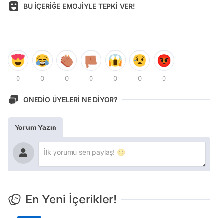
BU İÇERİĞE EMOJİYLE TEPKİ VER!
0
0
0
0
0
0
0
ONEDİO ÜYELERİ NE DİYOR?
Yorum Yazın
En Yeni İçerikler!