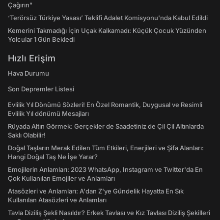
Çağırın"
‘Terörsüz Türkiye Yasası’ Teklifi Adalet Komisyonu'nda Kabul Edildi
Kemerini Takmadığı İçin Uçak Kalkamadı: Küçük Çocuk Yüzünden
Yolcular 1 Gün Bekledi
Hızlı Erişim
Hava Durumu
Son Depremler Listesi
Evlilik Yıl Dönümü Sözleri! En Özel Romantik, Duygusal ve Resimli
Evlilik Yıl dönümü Mesajları
Rüyada Altın Görmek: Gerçekler de Saadetiniz de Çil Çil Altınlarda
Saklı Olabilir!
Doğal Taşların Merak Edilen Tüm Etkileri, Enerjileri ve Şifa Alanları:
Hangi Doğal Taş Ne İşe Yarar?
Emojilerin Anlamları: 2023 WhatsApp, Instagram ve Twitter'da En
Çok Kullanılan Emojiler ve Anlamları
Atasözleri ve Anlamları: A'dan Z'ye Gündelik Hayatta En Sık
Kullanılan Atasözleri ve Anlamları
Tavla Diziliş Şekli Nasıldır? Erkek Tavlası ve Kız Tavlası Diziliş Şekilleri