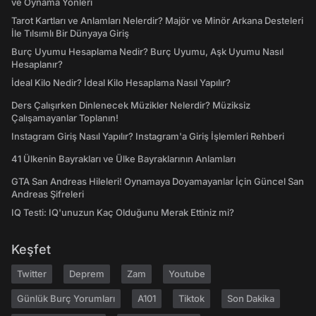
ve Oynama Yönleri
Tarot Kartları ve Anlamları Nelerdir? Majör ve Minör Arkana Desteleri
İle Tılsımlı Bir Dünyaya Giriş
Burç Uyumu Hesaplama Nedir? Burç Uyumu, Aşk Uyumu Nasıl
Hesaplanır?
İdeal Kilo Nedir? İdeal Kilo Hesaplama Nasıl Yapılır?
Ders Çalışırken Dinlenecek Müzikler Nelerdir? Müziksiz
Çalışamayanlar Toplanın!
Instagram Giriş Nasıl Yapılır? Instagram'a Giriş İşlemleri Rehberi
41 Ülkenin Bayrakları ve Ülke Bayraklarının Anlamları
GTA San Andreas Hileleri! Oynamaya Doyamayanlar İçin Güncel San
Andreas Şifreleri
IQ Testi: IQ'unuzun Kaç Olduğunu Merak Ettiniz mi?
Keşfet
Twitter
Deprem
Zam
Youtube
Günlük Burç Yorumları
A101
Tiktok
Son Dakika