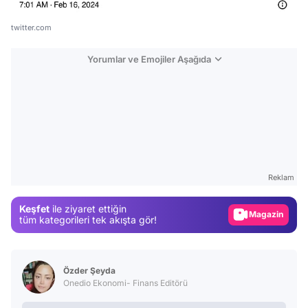
twitter.com
Yorumlar ve Emojiler Aşağıda
Video
Test
Reklam
Gündem
Keşfet
ile ziyaret ettiğin
Magazin
tüm kategorileri tek akışta gör!
Video
Test
Özder Şeyda
Onedio Ekonomi- Finans Editörü