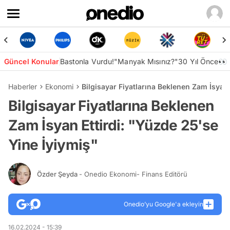
Güncel Konular
Bastonla Vurdu!
"Manyak Mısınız?"
30 Yıl Önce👀
Haberler
Ekonomi
Bilgisayar Fiyatlarına Beklenen Zam İsyan 
Bilgisayar Fiyatlarına Beklenen
Zam İsyan Ettirdi: "Yüzde 25'se
Yine İyiymiş"
Özder Şeyda
- Onedio Ekonomi- Finans Editörü
Onedio’yu Google'a ekleyin
16.02.2024 - 15:39