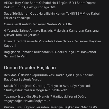
Ali Rıza Bey Yıllar Sonra O Evde! Halil Ergün 16 Yıl Sonra Yaprak
Dökümü'nün Çekildiği Konağa Gitti
Suça Sürüklenen Çocuklara İlişkin Kanun Teklifi TBMM'de Kabul
Edilerek Yasalaştı
Cansever Kimdir? Cansever Neden Vefat Etti?
4 Yaşında Sahne Almaya Başladı, Makyajsız Kameralar Karşısına
Çıkıyor: Kim Bu Şarkıcı?
Uzun Süredir Kanserle Mücadele Eden Şarkıcı Cansever Hayatını
Kaybetti
Bağışlanan Tahtaları Kullanarak 80 Odalı Ev İnşa Etti: Basketbol
Sahası Bile Var!
Günün Popüler Başlıkları
Beşiktaş-Üsküdar Vapurunda Yaşlı Kadın, Şort Giyen Kadının
Bacağına Bastonla Vurdu!
Sokak Röportajında Gurbetçi Türkiye ile Avrupa'yı Kıyasladı:
"Türkiye’deki Yolların Çoğu Avrupa’da Yok"
Yaşamak İstediğin Ülke Hangisi? Haritadaki Yerini Değil,
Yaşayacağın Hayatı Seçiyorsun!
Kur'an Kursu Öğrencilerinden Belediye Başkanına: "Manifest’i