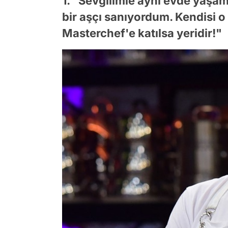
1. "Sevgilimle aynı evde yaşa
bir aşçı sanıyordum. Kendisi o
Masterchef'e katılsa yeridir!"