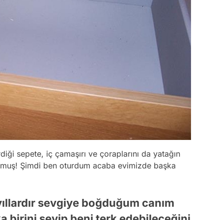
rdiği sepete, iç çamaşırı ve çoraplarını da yatağın
muş! Şimdi ben oturdum acaba evimizde başka
yıllardır sevgiye boğduğum canım
 birini sevip beni terk edebileceğini