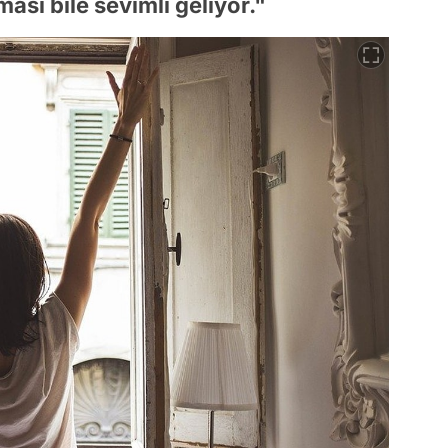
ası bile sevimli geliyor."