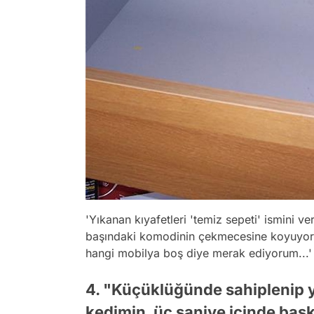
'Yıkanan kıyafetleri 'temiz sepeti' ismini ve
başındaki komodinin çekmecesine koyuyor
hangi mobilya boş diye merak ediyorum...'
4. "Küçüklüğünde sahiplenip 
kedimin, üç saniye içinde başka