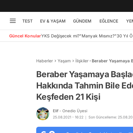
TEST
EV & YAŞAM
GÜNDEM
EĞLENCE
YE
Güncel Konular
YKS Değişecek mi?
"Manyak Mısınız?"
30 Yıl 
Haberler
Yaşam
İlişkiler
Beraber Yaşamaya Ba
Edemedikleri Gerçek
Beraber Yaşamaya Başlad
Hakkında Tahmin Bile Ed
Keşfeden 21 Kişi
Elif
- Onedio Üyesi
25.08.2021 - 16:22
Son Güncelleme: 25.08.202