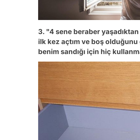
3. "4 sene beraber yaşadıkta
ilk kez açtım ve boş olduğun
benim sandığı için hiç kullan