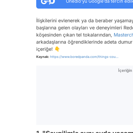
Onedio’yu Google’da tercih edil
İlişkilerini evlenerek ya da beraber yaşamay
başlarına gelen olayları ve deneyimleri Redd
köşesinden çıkan tel tokalarından,
Masterc
arkadaşlarına öğrendiklerinde adeta dumur o
içeriğe! 👇
Kaynak:
https://www.boredpanda.com/things-cou...
İçeriği