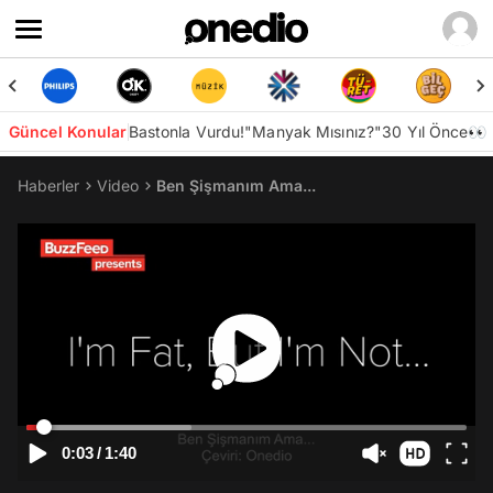
Güncel Konular
Bastonla Vurdu!
"Manyak Mısınız?"
30 Yıl Önce👀
Haberler
Video
Ben Şişmanım Ama...
0:03
/
1:40