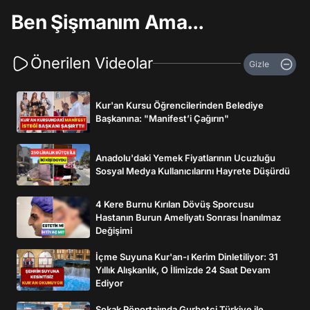
Ben Şişmanım Ama...
Önerilen Videolar
Gizle
Kur'an Kursu Öğrencilerinden Belediye
Başkanına: "Manifest’i Çağırın"
Anadolu'daki Yemek Fiyatlarının Ucuzluğu
Sosyal Medya Kullanıcılarını Hayrete Düşürdü
4 Kere Burnu Kırılan Dövüş Sporcusu
Hastanın Burun Ameliyatı Sonrası İnanılmaz
Değişimi
İçme Suyuna Kur'an-ı Kerim Dinletiliyor: 31
Yıllık Alışkanlık, O İlimizde 24 Saat Devam
Ediyor
Sokak Röportajında Gurbetçi Türkiye ile