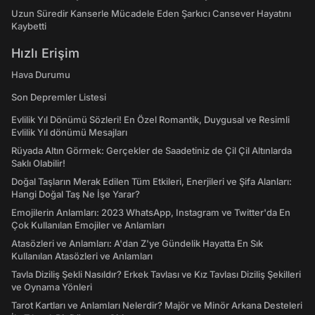
Uzun Süredir Kanserle Mücadele Eden Şarkıcı Cansever Hayatını
Kaybetti
Hızlı Erişim
Hava Durumu
Son Depremler Listesi
Evlilik Yıl Dönümü Sözleri! En Özel Romantik, Duygusal ve Resimli
Evlilik Yıl dönümü Mesajları
Rüyada Altın Görmek: Gerçekler de Saadetiniz de Çil Çil Altınlarda
Saklı Olabilir!
Doğal Taşların Merak Edilen Tüm Etkileri, Enerjileri ve Şifa Alanları:
Hangi Doğal Taş Ne İşe Yarar?
Emojilerin Anlamları: 2023 WhatsApp, Instagram ve Twitter'da En
Çok Kullanılan Emojiler ve Anlamları
Atasözleri ve Anlamları: A'dan Z'ye Gündelik Hayatta En Sık
Kullanılan Atasözleri ve Anlamları
Tavla Diziliş Şekli Nasıldır? Erkek Tavlası ve Kız Tavlası Diziliş Şekilleri
ve Oynama Yönleri
Tarot Kartları ve Anlamları Nelerdir? Majör ve Minör Arkana Desteleri