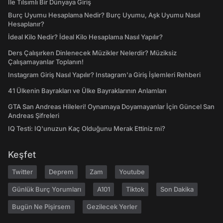
İle Tılsımlı Bir Dünyaya Giriş
Burç Uyumu Hesaplama Nedir? Burç Uyumu, Aşk Uyumu Nasıl
Hesaplanır?
İdeal Kilo Nedir? İdeal Kilo Hesaplama Nasıl Yapılır?
Ders Çalışırken Dinlenecek Müzikler Nelerdir? Müziksiz
Çalışamayanlar Toplanın!
Instagram Giriş Nasıl Yapılır? Instagram'a Giriş İşlemleri Rehberi
41 Ülkenin Bayrakları ve Ülke Bayraklarının Anlamları
GTA San Andreas Hileleri! Oynamaya Doyamayanlar İçin Güncel San
Andreas Şifreleri
IQ Testi: IQ'unuzun Kaç Olduğunu Merak Ettiniz mi?
Keşfet
Twitter
Deprem
Zam
Youtube
Günlük Burç Yorumları
A101
Tiktok
Son Dakika
Bugün Ne Pişirsem
Gezilecek Yerler