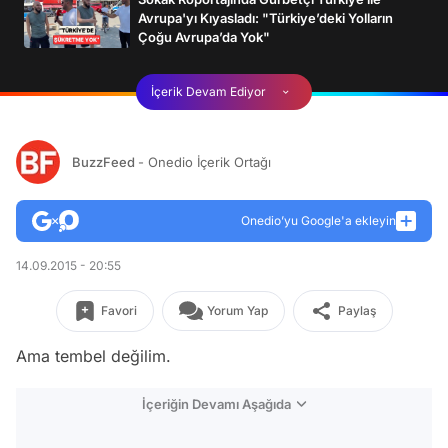
Avrupa'yı Kıyasladı: "Türkiye’deki Yolların
Çoğu Avrupa’da Yok"
İçerik Devam Ediyor
BuzzFeed
- Onedio İçerik Ortağı
Onedio’yu Google'a ekleyin
14.09.2015 - 20:55
Favori
Yorum Yap
Paylaş
Ama tembel değilim.
İçeriğin Devamı Aşağıda