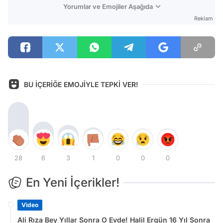
Yorumlar ve Emojiler Aşağıda
Reklam
BU İÇERİĞE EMOJİYLE TEPKİ VER!
28
6
3
1
0
0
0
En Yeni İçerikler!
Video
Ali Rıza Bey Yıllar Sonra O Evde! Halil Ergün 16 Yıl Sonra