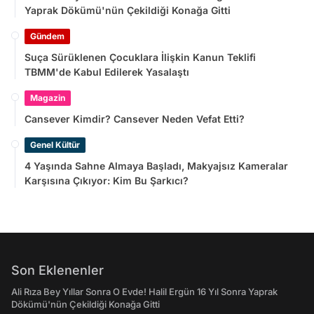
Yaprak Dökümü'nün Çekildiği Konağa Gitti
Gündem
Suça Sürüklenen Çocuklara İlişkin Kanun Teklifi
TBMM'de Kabul Edilerek Yasalaştı
Magazin
Cansever Kimdir? Cansever Neden Vefat Etti?
Genel Kültür
4 Yaşında Sahne Almaya Başladı, Makyajsız Kameralar
Karşısına Çıkıyor: Kim Bu Şarkıcı?
Son Eklenenler
Ali Rıza Bey Yıllar Sonra O Evde! Halil Ergün 16 Yıl Sonra Yaprak
Dökümü'nün Çekildiği Konağa Gitti