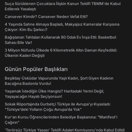
Suça Sürüklenen Çocuklara İlişkin Kanun Teklifi TBMM'de Kabul
Edilerek Yasalaştı
Cansever Kimdir? Cansever Neden Vefat Etti?
4 Yaşında Sahne Almaya Başladı, Makyajsız Kameralar Karşısına
Çıkıyor: Kim Bu Şarkıcı?
Bağışlanan Tahtaları Kullanarak 80 Odalı Ev İnşa Etti: Basketbol
Sahası Bile Var!
3 Milyon Nüfuslu Ülkede 6 Kilometrelik Altın Damarı Keşfedildi:
Ülkenin Kaderi Değişti
Günün Popüler Başlıkları
Beşiktaş-Üsküdar Vapurunda Yaşlı Kadın, Şort Giyen Kadının
Bacağına Bastonla Vurdu!
Yaşamak İstediğin Ülke Hangisi? Haritadaki Yerini Değil,
Yaşayacağın Hayatı Seçiyorsun!
Sokak Röportajında Gurbetçi Türkiye ile Avrupa'yı Kıyasladı:
"Türkiye’deki Yolların Çoğu Avrupa’da Yok"
Kur'an Kursu Öğrencilerinden Belediye Başkanına: "Manifest’i
Çağırın"
‘Terörsüz Türkiye Yasası’ Teklifi Adalet Komisyonu'nda Kabul Edildi