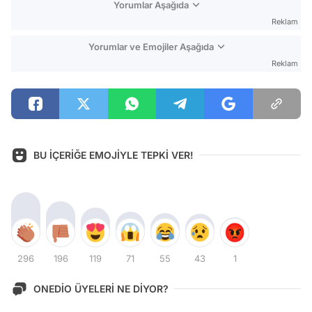
Yorumlar Aşağıda
Reklam
Yorumlar ve Emojiler Aşağıda
Reklam
BU İÇERİĞE EMOJİYLE TEPKİ VER!
296
196
119
71
55
43
1
ONEDİO ÜYELERİ NE DİYOR?