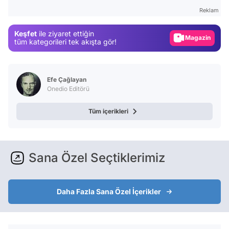
Gündem
Reklam
Magazin
Keşfet
ile ziyaret ettiğin
Video
tüm kategorileri tek akışta gör!
Test
Efe Çağlayan
Onedio Editörü
Tüm içerikleri
Sana Özel Seçtiklerimiz
Daha Fazla Sana Özel İçerikler