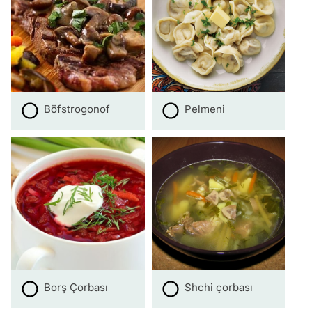
Böfstrogonof
Pelmeni
Borş Çorbası
Shchi çorbası