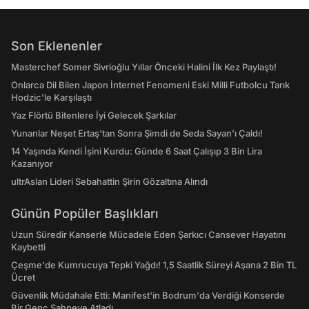
Son Eklenenler
Masterchef Somer Sivrioğlu Yıllar Önceki Halini İlk Kez Paylaştı!
Onlarca Dil Bilen Japon İnternet Fenomeni Eski Milli Futbolcu Tarık
Hodzic'le Karşılaştı
Yaz Flörtü Bitenlere İyi Gelecek Şarkılar
Yunanlar Neşet Ertaş'tan Sonra Şimdi de Seda Sayan'ı Çaldı!
14 Yaşında Kendi İşini Kurdu: Günde 6 Saat Çalışıp 3 Bin Lira
Kazanıyor
ultrAslan Lideri Sebahattin Şirin Gözaltına Alındı
Günün Popüler Başlıkları
Uzun Süredir Kanserle Mücadele Eden Şarkıcı Cansever Hayatını
Kaybetti
Çeşme'de Kumrucuya Tepki Yağdı! 1,5 Saatlik Süreyi Aşana 2 Bin TL
Ücret
Güvenlik Müdahale Etti: Manifest'in Bodrum'da Verdiği Konserde
Bir Genç Sahneye Atladı