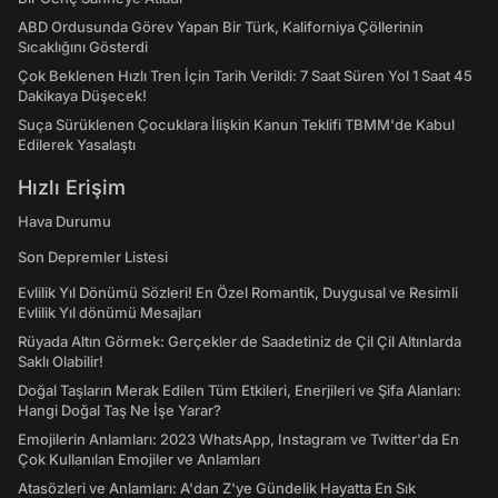
ABD Ordusunda Görev Yapan Bir Türk, Kaliforniya Çöllerinin
Sıcaklığını Gösterdi
Çok Beklenen Hızlı Tren İçin Tarih Verildi: 7 Saat Süren Yol 1 Saat 45
Dakikaya Düşecek!
Suça Sürüklenen Çocuklara İlişkin Kanun Teklifi TBMM'de Kabul
Edilerek Yasalaştı
Hızlı Erişim
Hava Durumu
Son Depremler Listesi
Evlilik Yıl Dönümü Sözleri! En Özel Romantik, Duygusal ve Resimli
Evlilik Yıl dönümü Mesajları
Rüyada Altın Görmek: Gerçekler de Saadetiniz de Çil Çil Altınlarda
Saklı Olabilir!
Doğal Taşların Merak Edilen Tüm Etkileri, Enerjileri ve Şifa Alanları:
Hangi Doğal Taş Ne İşe Yarar?
Emojilerin Anlamları: 2023 WhatsApp, Instagram ve Twitter'da En
Çok Kullanılan Emojiler ve Anlamları
Atasözleri ve Anlamları: A'dan Z'ye Gündelik Hayatta En Sık