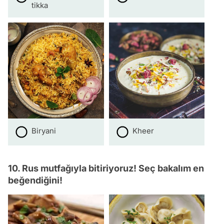
tikka
Biryani
Kheer
10. Rus mutfağıyla bitiriyoruz! Seç bakalım en
beğendiğini!