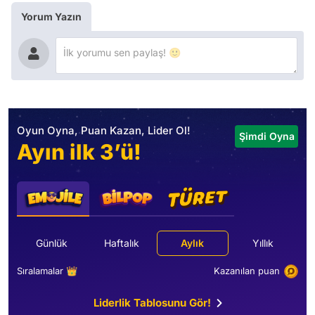
Yorum Yazın
Oyun Oyna, Puan Kazan, Lider Ol!
Şimdi Oyna
Ayın ilk 3’ü!
Günlük
Haftalık
Aylık
Yıllık
Sıralamalar 👑
Kazanılan puan
Liderlik Tablosunu Gör!