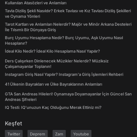
Kullanılan Atasözleri ve Anlamları
Tavla Diziliş Şekli Nasıldır? Erkek Tavlası ve Kız Tavlası Diziliş Şekilleri
ve Oynama Yönleri
Tarot Kartları ve Anlamları Nelerdir? Majör ve Minör Arkana Desteleri
İle Tılsımlı Bir Dünyaya Giriş
Burç Uyumu Hesaplama Nedir? Burç Uyumu, Aşk Uyumu Nasıl
Hesaplanır?
İdeal Kilo Nedir? İdeal Kilo Hesaplama Nasıl Yapılır?
Ders Çalışırken Dinlenecek Müzikler Nelerdir? Müziksiz
Çalışamayanlar Toplanın!
Instagram Giriş Nasıl Yapılır? Instagram'a Giriş İşlemleri Rehberi
41 Ülkenin Bayrakları ve Ülke Bayraklarının Anlamları
GTA San Andreas Hileleri! Oynamaya Doyamayanlar İçin Güncel San
Andreas Şifreleri
IQ Testi: IQ'unuzun Kaç Olduğunu Merak Ettiniz mi?
Keşfet
Twitter
Deprem
Zam
Youtube