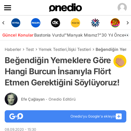
Güncel Konular
Bastonla Vurdu!
"Manyak Mısınız?"
30 Yıl Önce👀
Haberler
Test
Yemek Testleri
,
İlişki Testleri
Beğendiğin Yemek
Beğendiğin Yemeklere Göre
Hangi Burcun İnsanıyla Flört
Etmen Gerektiğini Söylüyoruz!
Efe Çağlayan
- Onedio Editörü
Onedio’yu Google'a ekleyin
08.09.2020 - 15:30