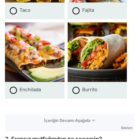
Taco
Fajita
Enchilada
Burrito
İçeriğin Devamı Aşağıda
Reklam
2. Fransız mutfağından ne seçersin?