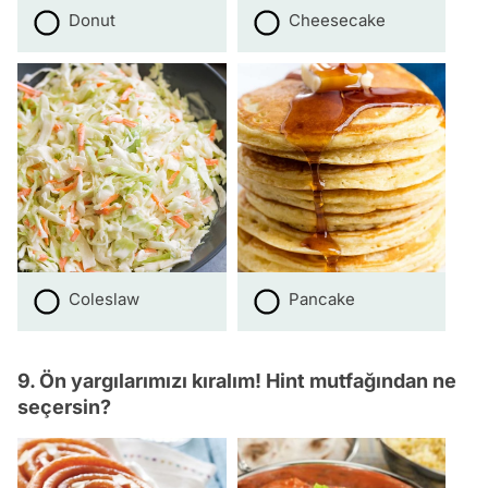
Donut
Cheesecake
Coleslaw
Pancake
9. Ön yargılarımızı kıralım! Hint mutfağından ne
seçersin?