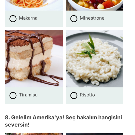
Makarna
Minestrone
Tiramisu
Risotto
8. Gelelim Amerika'ya! Seç bakalım hangisini
seversin!