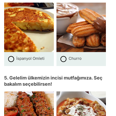
İspanyol Omleti
Churro
5. Gelelim ülkemizin incisi mutfağımıza. Seç
bakalım seçebilirsen!