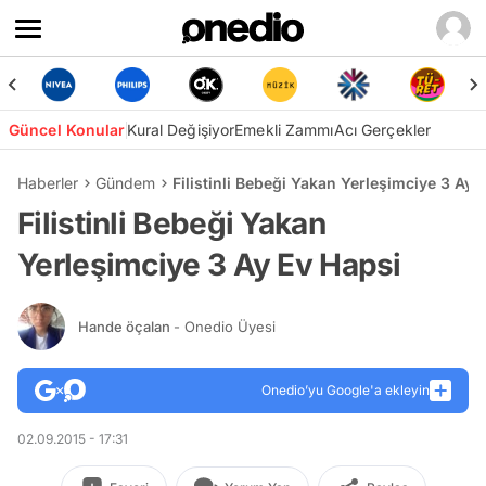
Güncel Konular
Kural Değişiyor
Emekli Zammı
Acı Gerçekler
Haberler
Gündem
Filistinli Bebeği Yakan Yerleşimciye 3 Ay 
Filistinli Bebeği Yakan
Yerleşimciye 3 Ay Ev Hapsi
Hande öçalan
- Onedio Üyesi
Onedio’yu Google'a ekleyin
02.09.2015 - 17:31