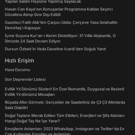
Yapılan Saldırı Hepsine Yapılmış Sayılacak
Hasan Can Kaya’nın Konuşanlar Programına Katılan Seyirci
Gözaltına Alınıp Sınır Dışı Edildi
Gazeteci Fatih Atik'ten Çarpıcı İddia: Çerçeve Yasa Selahattin
Demirtaş'ı Kapsıyor
İçme Suyuna Kur'an-ı Kerim Dinletiliyor: 31 Yıllık Alışkanlık, O
İlimizde 24 Saat Devam Ediyor
Dursun Özbek'in Veda Davetine Icardi'den Soğuk Yanıt
Hızlı Erişim
Hava Durumu
Son Depremler Listesi
Evlilik Yıl Dönümü Sözleri! En Özel Romantik, Duygusal ve Resimli
Evlilik Yıl dönümü Mesajları
Rüyada Altın Görmek: Gerçekler de Saadetiniz de Çil Çil Altınlarda
Saklı Olabilir!
Doğal Taşların Merak Edilen Tüm Etkileri, Enerjileri ve Şifa Alanları:
Hangi Doğal Taş Ne İşe Yarar?
Emojilerin Anlamları: 2023 WhatsApp, Instagram ve Twitter'da En
Çok Kullanılan Emojiler ve Anlamları