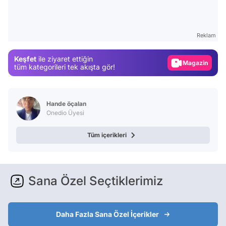
Video
Test
Reklam
Gündem
Keşfet
ile ziyaret ettiğin
Magazin
tüm kategorileri tek akışta gör!
Video
Test
Hande öçalan
Onedio Üyesi
Tüm içerikleri
Sana Özel Seçtiklerimiz
Daha Fazla Sana Özel İçerikler