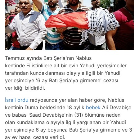
Temmuz ayında Batı Şeria'nın Nablus
kentinde Filistinlilere ait bir evin Yahudi yerleşimciler
tarafından kundaklanması olayıyla ilgili bir Yahudi
yerleşimciye '6 ay Batı Şeria'ya girmeme' cezası
verildiği bildirildi.
İsrail
ordu
radyosunda yer alan haber göre, Nablus
kentinin Duma beldesinde 18 aylık
bebek
Ali Devabişe
ve babası Saad Devabişe'nin (31) ölümüne neden
olan kundaklama olayıyla ilgili yargılanan bir Yahudi
yerleşimciye 6 ay boyunca Batı Şeria'ya girmeme ve 3
ay ev hapsi cezası verildi.