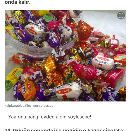
onda kalır.
kalpkurabiye.files.wordpress.com
- Yaa onu hangi evden aldın söylesene!
14. Günün sonunda ise yediğin o kadar çikolata