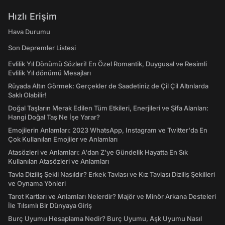
Hızlı Erişim
Hava Durumu
Son Depremler Listesi
Evlilik Yıl Dönümü Sözleri! En Özel Romantik, Duygusal ve Resimli
Evlilik Yıl dönümü Mesajları
Rüyada Altın Görmek: Gerçekler de Saadetiniz de Çil Çil Altınlarda
Saklı Olabilir!
Doğal Taşların Merak Edilen Tüm Etkileri, Enerjileri ve Şifa Alanları:
Hangi Doğal Taş Ne İşe Yarar?
Emojilerin Anlamları: 2023 WhatsApp, Instagram ve Twitter'da En
Çok Kullanılan Emojiler ve Anlamları
Atasözleri ve Anlamları: A'dan Z'ye Gündelik Hayatta En Sık
Kullanılan Atasözleri ve Anlamları
Tavla Diziliş Şekli Nasıldır? Erkek Tavlası ve Kız Tavlası Diziliş Şekilleri
ve Oynama Yönleri
Tarot Kartları ve Anlamları Nelerdir? Majör ve Minör Arkana Desteleri
İle Tılsımlı Bir Dünyaya Giriş
Burç Uyumu Hesaplama Nedir? Burç Uyumu, Aşk Uyumu Nasıl