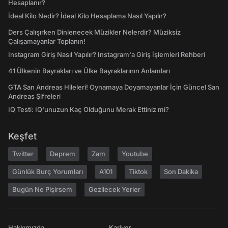
Hesaplanır?
İdeal Kilo Nedir? İdeal Kilo Hesaplama Nasıl Yapılır?
Ders Çalışırken Dinlenecek Müzikler Nelerdir? Müziksiz
Çalışamayanlar Toplanın!
Instagram Giriş Nasıl Yapılır? Instagram'a Giriş İşlemleri Rehberi
41 Ülkenin Bayrakları ve Ülke Bayraklarının Anlamları
GTA San Andreas Hileleri! Oynamaya Doyamayanlar İçin Güncel San
Andreas Şifreleri
IQ Testi: IQ'unuzun Kaç Olduğunu Merak Ettiniz mi?
Keşfet
Twitter
Deprem
Zam
Youtube
Günlük Burç Yorumları
A101
Tiktok
Son Dakika
Bugün Ne Pişirsem
Gezilecek Yerler
Hakkımızda
Kariyer