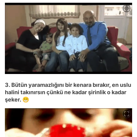
3. Bütün yaramazlığını bir kenara bırakır, en uslu
halini takınırsın çünkü ne kadar şirinlik o kadar
şeker. 😁