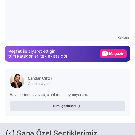
Video
Test
Gündem
Reklam
Magazin
Keşfet
ile ziyaret ettiğin
Video
tüm kategorileri tek akışta gör!
Test
Candan Çiftçi
Onedio Üyesi
Hayallerimle uyuyup, planlarımla uyanıyorum.
Tüm içerikleri
Sana Özel Seçtiklerimiz