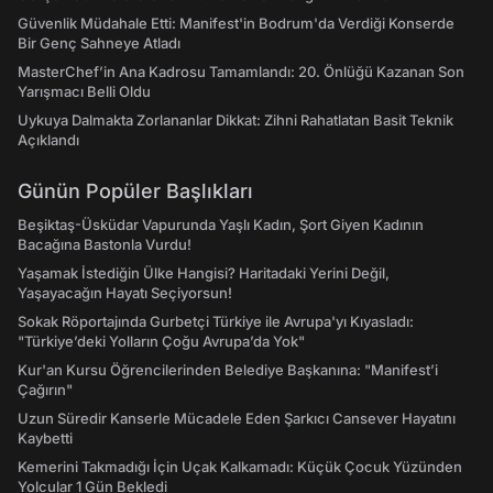
Güvenlik Müdahale Etti: Manifest'in Bodrum'da Verdiği Konserde
Bir Genç Sahneye Atladı
MasterChef’in Ana Kadrosu Tamamlandı: 20. Önlüğü Kazanan Son
Yarışmacı Belli Oldu
Uykuya Dalmakta Zorlananlar Dikkat: Zihni Rahatlatan Basit Teknik
Açıklandı
Günün Popüler Başlıkları
Beşiktaş-Üsküdar Vapurunda Yaşlı Kadın, Şort Giyen Kadının
Bacağına Bastonla Vurdu!
Yaşamak İstediğin Ülke Hangisi? Haritadaki Yerini Değil,
Yaşayacağın Hayatı Seçiyorsun!
Sokak Röportajında Gurbetçi Türkiye ile Avrupa'yı Kıyasladı:
"Türkiye’deki Yolların Çoğu Avrupa’da Yok"
Kur'an Kursu Öğrencilerinden Belediye Başkanına: "Manifest’i
Çağırın"
Uzun Süredir Kanserle Mücadele Eden Şarkıcı Cansever Hayatını
Kaybetti
Kemerini Takmadığı İçin Uçak Kalkamadı: Küçük Çocuk Yüzünden
Yolcular 1 Gün Bekledi