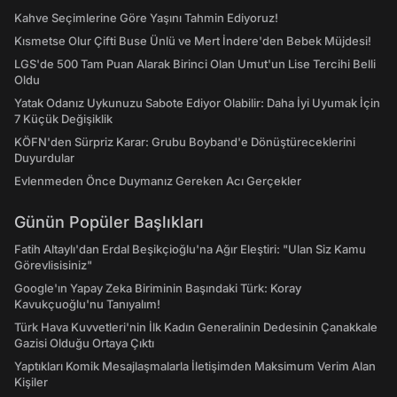
Kahve Seçimlerine Göre Yaşını Tahmin Ediyoruz!
Kısmetse Olur Çifti Buse Ünlü ve Mert İndere'den Bebek Müjdesi!
LGS'de 500 Tam Puan Alarak Birinci Olan Umut'un Lise Tercihi Belli
Oldu
Yatak Odanız Uykunuzu Sabote Ediyor Olabilir: Daha İyi Uyumak İçin
7 Küçük Değişiklik
KÖFN'den Sürpriz Karar: Grubu Boyband'e Dönüştüreceklerini
Duyurdular
Evlenmeden Önce Duymanız Gereken Acı Gerçekler
Günün Popüler Başlıkları
Fatih Altaylı'dan Erdal Beşikçioğlu'na Ağır Eleştiri: "Ulan Siz Kamu
Görevlisisiniz"
Google'ın Yapay Zeka Biriminin Başındaki Türk: Koray
Kavukçuoğlu'nu Tanıyalım!
Türk Hava Kuvvetleri'nin İlk Kadın Generalinin Dedesinin Çanakkale
Gazisi Olduğu Ortaya Çıktı
Yaptıkları Komik Mesajlaşmalarla İletişimden Maksimum Verim Alan
Kişiler