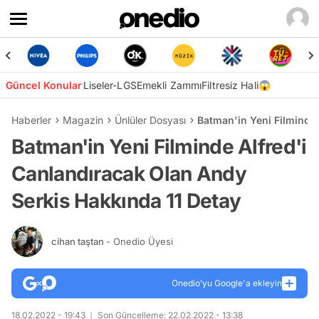
Güncel Konular
Liseler-LGS
Emekli Zammı
Filtresiz Hali😱
Haberler
Magazin
Ünlüler Dosyası
Batman'in Yeni Filminde 
Batman'in Yeni Filminde Alfred'i
Canlandıracak Olan Andy
Serkis Hakkında 11 Detay
cihan taştan
- Onedio Üyesi
Onedio’yu Google'a ekleyin
18.02.2022 - 19:43
Son Güncelleme: 22.02.2022 - 13:38