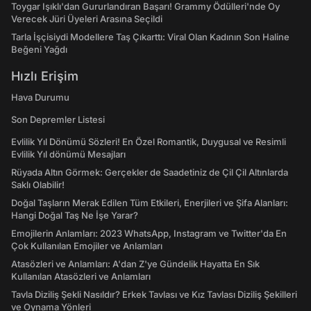
Toygar Işıklı'dan Gururlandıran Başarı! Grammy Ödülleri'nde Oy
Verecek Jüri Üyeleri Arasına Seçildi
Tarla İşçisiydi Modellere Taş Çıkarttı: Viral Olan Kadının Son Haline
Beğeni Yağdı
Hızlı Erişim
Hava Durumu
Son Depremler Listesi
Evlilik Yıl Dönümü Sözleri! En Özel Romantik, Duygusal ve Resimli
Evlilik Yıl dönümü Mesajları
Rüyada Altın Görmek: Gerçekler de Saadetiniz de Çil Çil Altınlarda
Saklı Olabilir!
Doğal Taşların Merak Edilen Tüm Etkileri, Enerjileri ve Şifa Alanları:
Hangi Doğal Taş Ne İşe Yarar?
Emojilerin Anlamları: 2023 WhatsApp, Instagram ve Twitter'da En
Çok Kullanılan Emojiler ve Anlamları
Atasözleri ve Anlamları: A'dan Z'ye Gündelik Hayatta En Sık
Kullanılan Atasözleri ve Anlamları
Tavla Diziliş Şekli Nasıldır? Erkek Tavlası ve Kız Tavlası Diziliş Şekilleri
ve Oynama Yönleri