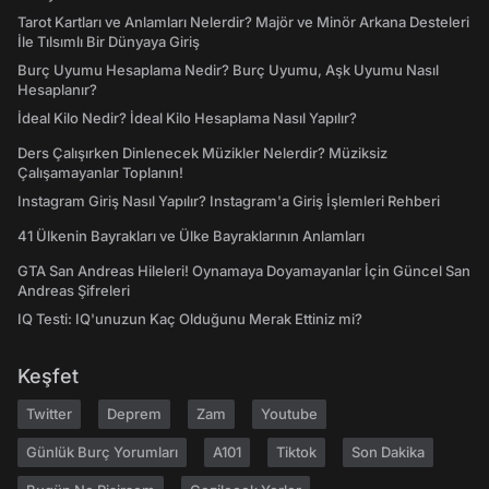
Tarot Kartları ve Anlamları Nelerdir? Majör ve Minör Arkana Desteleri
İle Tılsımlı Bir Dünyaya Giriş
Burç Uyumu Hesaplama Nedir? Burç Uyumu, Aşk Uyumu Nasıl
Hesaplanır?
İdeal Kilo Nedir? İdeal Kilo Hesaplama Nasıl Yapılır?
Ders Çalışırken Dinlenecek Müzikler Nelerdir? Müziksiz
Çalışamayanlar Toplanın!
Instagram Giriş Nasıl Yapılır? Instagram'a Giriş İşlemleri Rehberi
41 Ülkenin Bayrakları ve Ülke Bayraklarının Anlamları
GTA San Andreas Hileleri! Oynamaya Doyamayanlar İçin Güncel San
Andreas Şifreleri
IQ Testi: IQ'unuzun Kaç Olduğunu Merak Ettiniz mi?
Keşfet
Twitter
Deprem
Zam
Youtube
Günlük Burç Yorumları
A101
Tiktok
Son Dakika