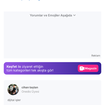
Yorumlar ve Emojiler Aşağıda
Video
Test
Gündem
Reklam
Magazin
Keşfet
ile ziyaret ettiğin
Video
tüm kategorileri tek akışta gör!
Test
cihan taştan
Onedio Üyesi
dijital işler