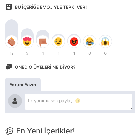
BU İÇERİĞE EMOJİYLE TEPKİ VER!
12
5
4
1
1
0
0
ONEDİO ÜYELERİ NE DİYOR?
Yorum Yazın
En Yeni İçerikler!