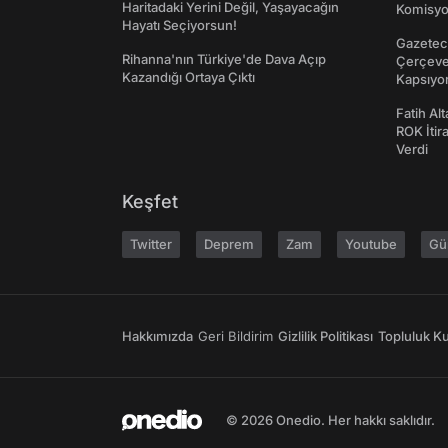
Haritadaki Yerini Değil, Yaşayacağın
Komisyo
Hayatı Seçiyorsun!
Gazeteci
Rihanna'nın Türkiye'de Dava Açıp
Çerçeve 
Kazandığı Ortaya Çıktı
Kapsıyo
Fatih Al
ROK İtir
Verdi
Keşfet
Twitter
Deprem
Zam
Youtube
Gü
Hakkımızda
Geri Bildirim
Gizlilik Politikası
Topluluk Kur
© 2026 Onedio. Her hakkı saklıdır.