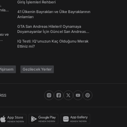
Giriş İşlemleri Rehberi
,
nılan
41 Ülkenin Bayrakları ve Ülke Bayraklarının
Anlamları
GTA San Andreas Hileleri! Oynamaya
Doyamayanlar İçin Güncel San Andreas
ası ve
Şifreleri
IQ Testi: IQ'unuzun Kaç Olduğunu Merak
Ettiniz mi?
işirsem
Gezilecek Yerler
RSS