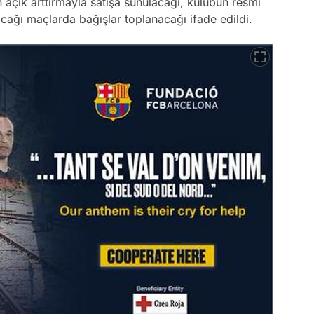
n açık arttırmayla satışa sunulacağı, kulübün resmi
yacağı maçlarda bağışlar toplanacağı ifade edildi.