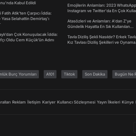
Ne İşe Yarar?
nu'nda Kabul Edildi
Emojilerin Anlamları: 2023 WhatsApp
Instagram ve Twitter'da En Çok Kulla
 Fatih Atik'ten Çarpıcı İddia:
Emojiler ve Anlamları
Yasa Selahattin Demirtaş'ı
Atasözleri ve Anlamları: A'dan Z'ye
r
Gündelik Hayatta En Sık Kullanılan
Atasözleri ve Anlamları
taylı’dan Çok Konuşulacak İddia:
Tavla Diziliş Şekli Nasıldır? Erkek Tavl
afçı Oldu Cem Küçük’ün Adını
Kız Tavlası Diziliş Şekilleri ve Oynama
Yönleri
nlük Burç Yorumları
A101
Tiktok
Son Dakika
Bugün Ne P
alları
Reklam
İletişim
Kariyer
Kullanıcı Sözleşmesi
Yayın İlkeleri
Künye