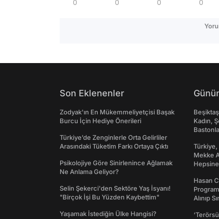
0
0
0
0
Yoru
Son Eklenenler
Günün
Zodyak'ın En Mükemmeliyetçisi Başak
Beşikta
Burcu İçin Hediye Önerileri
Kadın, Ş
Bastonl
Türkiye’de Zenginlerle Orta Gelirliler
Arasındaki Tüketim Farkı Ortaya Çıktı
Türkiye,
Mekke An
Psikolojiye Göre Sinirlenince Ağlamak
Hepsine 
Ne Anlama Geliyor?
Hasan C
Selin Şekerci'den Sektöre Yaş İsyanı!
Programı
"Birçok İşi Bu Yüzden Kaybettim"
Alınıp Sı
Yaşamak İstediğin Ülke Hangisi?
‘Terörsü