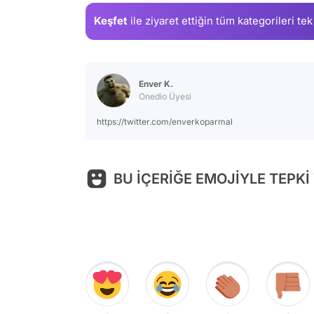
Keşfet
ile ziyaret ettiğin
tüm kategorileri tek
Enver K.
Onedio Üyesi
https://twitter.com/enverkoparmal
BU İÇERİĞE EMOJİYLE TEPKİ