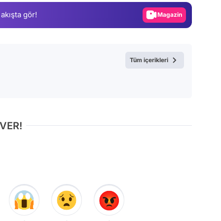
 akışta gör!
Magazin
Video
Test
Tüm içerikleri
 VER!