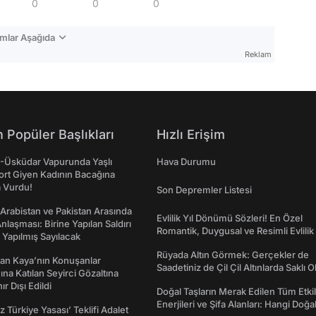
0
0
0
mlar Aşağıda
Reklam
 Popüler Başlıkları
Hızlı Erişim
ş-Üsküdar Vapurunda Yaşlı
Hava Durumu
ort Giyen Kadının Bacağına
a Vurdu!
Son Depremler Listesi
 Arabistan ve Pakistan Arasında
Evlilik Yıl Dönümü Sözleri! En Özel
laşması: Birine Yapılan Saldırı
Romantik, Duygusal ve Resimli Evlilik 
Yapılmış Sayılacak
dönümü Mesajları
Rüyada Altın Görmek: Gerçekler de
an Kaya’nın Konuşanlar
Saadetiniz de Çil Çil Altınlarda Saklı Ol
na Katılan Seyirci Gözaltına
nır Dışı Edildi
Doğal Taşların Merak Edilen Tüm Etkil
Enerjileri ve Şifa Alanları: Hangi Doğa
z Türkiye Yasası’ Teklifi Adalet