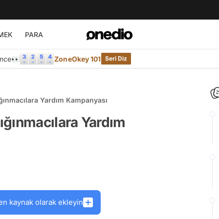
MEK
PARA
Önce👀
ZoneOkey 101
Seri Diz
ğınmacılara Yardım Kampanyası
ığınmacılara Yardım
en kaynak olarak ekleyin