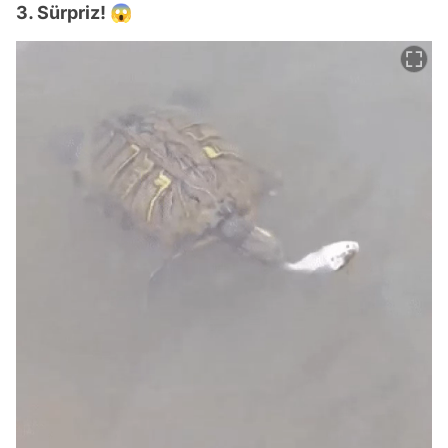
3. Sürpriz! 😱