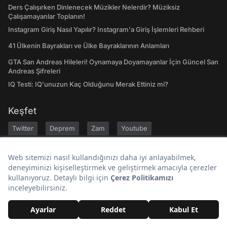
Ders Çalışırken Dinlenecek Müzikler Nelerdir? Müziksiz
Çalışamayanlar Toplanın!
Instagram Giriş Nasıl Yapılır? Instagram'a Giriş İşlemleri Rehberi
41 Ülkenin Bayrakları ve Ülke Bayraklarının Anlamları
GTA San Andreas Hileleri! Oynamaya Doyamayanlar İçin Güncel San
Andreas Şifreleri
IQ Testi: IQ'unuzun Kaç Olduğunu Merak Ettiniz mi?
Keşfet
Twitter
Deprem
Zam
Youtube
Günlük Burç Yorumları
A101
Tiktok
Son Dakika
Bugün Ne Pişirsem
Gezilecek Yerler
Hakkımızda
Kariyer
Geri Bildirim
Kullanıcı Sözleşmesi
Gizlilik Politikası
Yayın İlkeleri