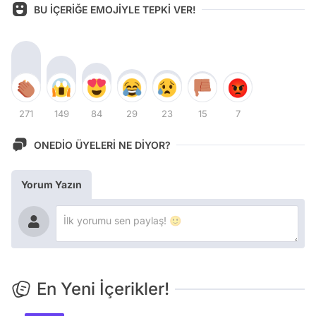
BU İÇERİĞE EMOJİYLE TEPKİ VER!
271
149
84
29
23
15
7
ONEDİO ÜYELERİ NE DİYOR?
Yorum Yazın
En Yeni İçerikler!