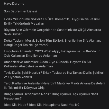
Hava Durumu
Son Depremler Listesi
Evlilik Yıl Dönümü Sözleri! En Özel Romantik, Duygusal ve Resimli
Evlilik Yıl dönümü Mesajları
Rüyada Altın Görmek: Gerçekler de Saadetiniz de Çil Çil Altınlarda
Saklı Olabilir!
Doğal Taşların Merak Edilen Tüm Etkileri, Enerjileri ve Şifa Alanları:
Hangi Doğal Taş Ne İşe Yarar?
Emojilerin Anlamları: 2023 WhatsApp, Instagram ve Twitter'da En
Çok Kullanılan Emojiler ve Anlamları
Atasözleri ve Anlamları: A'dan Z'ye Gündelik Hayatta En Sık
Kullanılan Atasözleri ve Anlamları
Tavla Diziliş Şekli Nasıldır? Erkek Tavlası ve Kız Tavlası Diziliş Şekilleri
ve Oynama Yönleri
Tarot Kartları ve Anlamları Nelerdir? Majör ve Minör Arkana Desteleri
İle Tılsımlı Bir Dünyaya Giriş
Burç Uyumu Hesaplama Nedir? Burç Uyumu, Aşk Uyumu Nasıl
Hesaplanır?
İdeal Kilo Nedir? İdeal Kilo Hesaplama Nasıl Yapılır?