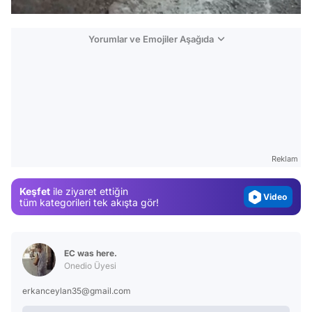
Yorumlar ve Emojiler Aşağıda
Video
Test
Gündem
Magazin
Reklam
Video
Keşfet
ile ziyaret ettiğin
Test
tüm kategorileri tek akışta gör!
EC was here.
Onedio Üyesi
erkanceylan35@gmail.com