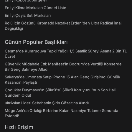
En İyi Robot Süpürgeler
En İyi Klima Markaları Güncel Liste
En İyi Çeyiz Seti Markaları
Rolü İçin Gözünü Kırpmadı! Nezaket Erden'den Ultra Radikal İmaj
Değişikliği
Günün Popüler Başlıkları
Çeşme'de Kumrucuya Tepki Yağdı! 1,5 Saatlik Süreyi Aşana 2 Bin TL
Ücret
Güvenlik Müdahale Etti: Manifest'in Bodrum'da Verdiği Konserde
Bir Genç Sahneye Atladı
Sakarya'da Limonata Satıp iPhone 15 Alan Genç Girişimci Günlük
Kazancını Paylaştı
Çocuklar Duymasın'ın Şükrü'sü Şükrü Koruyucu'nun Son Hali
Gündem Oldu!
ultrAslan Lideri Sebahattin Şirin Gözaltına Alındı
Müge Anlı'da Ortalığı Birbirine Katan Nazmiye Tutaner Sonunda
Evlendi!
Hızlı Erişim