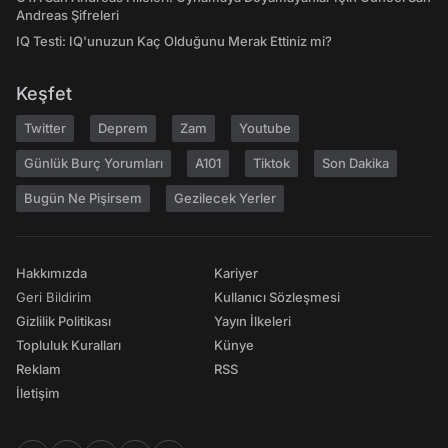
Andreas Şifreleri
IQ Testi: IQ'unuzun Kaç Olduğunu Merak Ettiniz mi?
Keşfet
Twitter
Deprem
Zam
Youtube
Günlük Burç Yorumları
A101
Tiktok
Son Dakika
Bugün Ne Pişirsem
Gezilecek Yerler
Hakkımızda
Kariyer
Geri Bildirim
Kullanıcı Sözleşmesi
Gizlilik Politikası
Yayın İlkeleri
Topluluk Kuralları
Künye
Reklam
RSS
İletişim