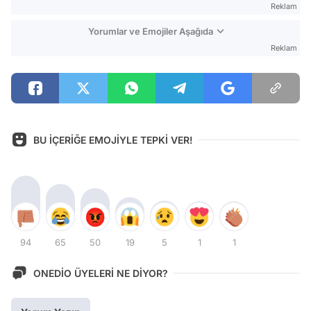
Reklam
Yorumlar ve Emojiler Aşağıda
Reklam
BU İÇERİĞE EMOJİYLE TEPKİ VER!
94
65
50
19
5
1
1
ONEDİO ÜYELERİ NE DİYOR?