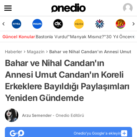
Güncel Konular
Bastonla Vurdu!
"Manyak Mısınız?"
30 Yıl Önce👀
Haberler
Magazin
Bahar ve Nihal Candan'ın Annesi Umut Ca
Bahar ve Nihal Candan'ın
Annesi Umut Candan'ın Koreli
Erkeklere Bayıldığı Paylaşımları
Yeniden Gündemde
Arzu Semender
- Onedio Editörü
Onedio’yu Google'a ekleyin