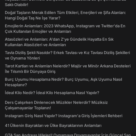
Saklı Olabilir!
Doğal Taşların Merak Edilen Tüm Etkileri, Enerjileri ve Şifa Alanları:
Hangi Doğal Taş Ne İşe Yarar?
Emojilerin Anlamları: 2023 WhatsApp, Instagram ve Twitter'da En
Çok Kullanılan Emojiler ve Anlamları
Atasözleri ve Anlamları: A'dan Z'ye Gündelik Hayatta En Sık
Kullanılan Atasözleri ve Anlamları
Tavla Diziliş Şekli Nasıldır? Erkek Tavlası ve Kız Tavlası Diziliş Şekilleri
ve Oynama Yönleri
Tarot Kartları ve Anlamları Nelerdir? Majör ve Minör Arkana Desteleri
İle Tılsımlı Bir Dünyaya Giriş
Burç Uyumu Hesaplama Nedir? Burç Uyumu, Aşk Uyumu Nasıl
Hesaplanır?
İdeal Kilo Nedir? İdeal Kilo Hesaplama Nasıl Yapılır?
Ders Çalışırken Dinlenecek Müzikler Nelerdir? Müziksiz
Çalışamayanlar Toplanın!
Instagram Giriş Nasıl Yapılır? Instagram'a Giriş İşlemleri Rehberi
41 Ülkenin Bayrakları ve Ülke Bayraklarının Anlamları
GTA San Andreas Hileleri! Oynamaya Doyamayanlar İçin Güncel San