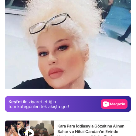
Video
Test
Gündem
Magazin
Keşfet
ile ziyaret ettiğin
Video
tüm kategorileri tek akışta gör!
Test
Kara Para İddiasıyla Gözaltına Alınan
Bahar ve Nihal Candan'ın Evinde