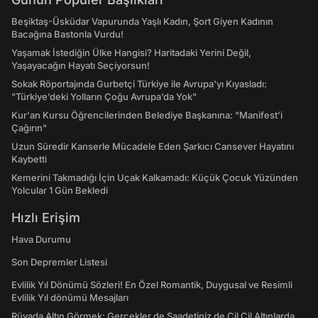
Beşiktaş-Üsküdar Vapurunda Yaşlı Kadın, Şort Giyen Kadının
Bacağına Bastonla Vurdu!
Yaşamak İstediğin Ülke Hangisi? Haritadaki Yerini Değil,
Yaşayacağın Hayatı Seçiyorsun!
Sokak Röportajında Gurbetçi Türkiye ile Avrupa'yı Kıyasladı:
"Türkiye’deki Yolların Çoğu Avrupa’da Yok"
Kur'an Kursu Öğrencilerinden Belediye Başkanına: "Manifest’i
Çağırın"
Uzun Süredir Kanserle Mücadele Eden Şarkıcı Cansever Hayatını
Kaybetti
Kemerini Takmadığı İçin Uçak Kalkamadı: Küçük Çocuk Yüzünden
Yolcular 1 Gün Bekledi
Hızlı Erişim
Hava Durumu
Son Depremler Listesi
Evlilik Yıl Dönümü Sözleri! En Özel Romantik, Duygusal ve Resimli
Evlilik Yıl dönümü Mesajları
Rüyada Altın Görmek: Gerçekler de Saadetiniz de Çil Çil Altınlarda