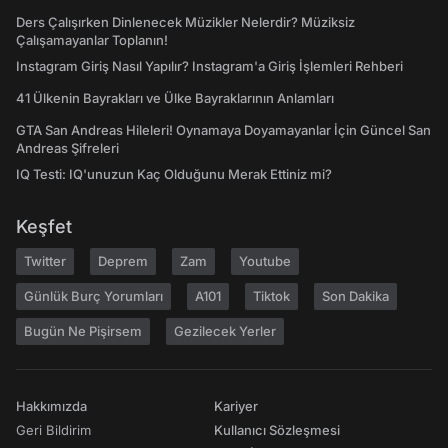
Ders Çalışırken Dinlenecek Müzikler Nelerdir? Müziksiz
Çalışamayanlar Toplanın!
Instagram Giriş Nasıl Yapılır? Instagram'a Giriş İşlemleri Rehberi
41 Ülkenin Bayrakları ve Ülke Bayraklarının Anlamları
GTA San Andreas Hileleri! Oynamaya Doyamayanlar İçin Güncel San
Andreas Şifreleri
IQ Testi: IQ'unuzun Kaç Olduğunu Merak Ettiniz mi?
Keşfet
Twitter
Deprem
Zam
Youtube
Günlük Burç Yorumları
A101
Tiktok
Son Dakika
Bugün Ne Pişirsem
Gezilecek Yerler
Hakkımızda
Kariyer
Geri Bildirim
Kullanıcı Sözleşmesi