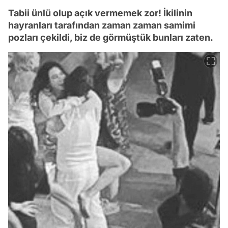
Tabii ünlü olup açık vermemek zor! İkilinin
hayranları tarafından zaman zaman samimi
pozları çekildi, biz de görmüştük bunları zaten.