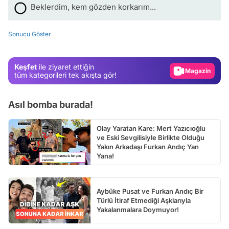
Video
Beklerdim, kem gözden korkarım...
Test
Sonucu Göster
Gündem
Magazin
Keşfet
ile ziyaret ettiğin
Video
tüm kategorileri tek akışta gör!
Test
Asıl bomba burada!
Olay Yaratan Kare: Mert Yazıcıoğlu
ve Eski Sevgilisiyle Birlikte Olduğu
Yakın Arkadaşı Furkan Andıç Yan
Yana!
Aybüke Pusat ve Furkan Andıç Bir
Türlü İtiraf Etmediği Aşklarıyla
Yakalanmalara Doymuyor!