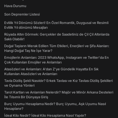
Hava Durumu
Son Depremler Listesi
Evlilik Yıl Dönümü Sözleri! En Özel Romantik, Duygusal ve Resimli
Evlilik Yıl dönümü Mesajları
Rüyada Altın Görmek: Gerçekler de Saadetiniz de Çil Çil Altınlarda
Saklı Olabilir!
Doğal Taşların Merak Edilen Tüm Etkileri, Enerjileri ve Şifa Alanları:
Hangi Doğal Taş Ne İşe Yarar?
Emojilerin Anlamları: 2023 WhatsApp, Instagram ve Twitter'da En
Çok Kullanılan Emojiler ve Anlamları
Atasözleri ve Anlamları: A'dan Z'ye Gündelik Hayatta En Sık
Kullanılan Atasözleri ve Anlamları
Tavla Diziliş Şekli Nasıldır? Erkek Tavlası ve Kız Tavlası Diziliş Şekilleri
ve Oynama Yönleri
Tarot Kartları ve Anlamları Nelerdir? Majör ve Minör Arkana Desteleri
İle Tılsımlı Bir Dünyaya Giriş
Burç Uyumu Hesaplama Nedir? Burç Uyumu, Aşk Uyumu Nasıl
Hesaplanır?
İdeal Kilo Nedir? İdeal Kilo Hesaplama Nasıl Yapılır?