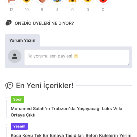
12
10
8
4
0
0
0
ONEDİO ÜYELERİ NE DİYOR?
Yorum Yazın
En Yeni İçerikler!
Spor
Mohamed Salah'ın Trabzon'da Yaşayacağı Lüks Villa
Ortaya Çıktı
Yaşam
Koca Köyü Tek Bir Binaya Taşıdılar: Beton Kulelerin Yerini