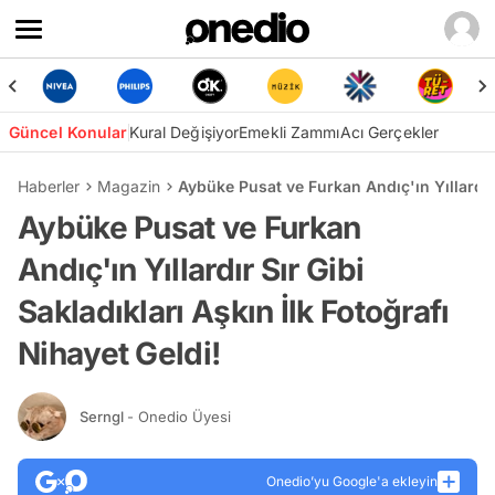
Güncel Konular
Kural Değişiyor
Emekli Zammı
Acı Gerçekler
Haberler
Magazin
Aybüke Pusat ve Furkan Andıç'ın Yıllardır 
Aybüke Pusat ve Furkan
Andıç'ın Yıllardır Sır Gibi
Sakladıkları Aşkın İlk Fotoğrafı
Nihayet Geldi!
Serngl
- Onedio Üyesi
Onedio’yu Google'a ekleyin