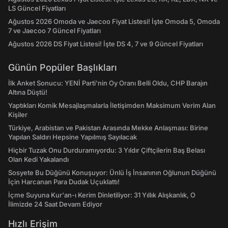
LS Güncel Fiyatları
Ağustos 2026 Omoda ve Jaecoo Fiyat Listesi! İşte Omoda 5, Omoda
7 ve Jaecoo 7 Güncel Fiyatları
Ağustos 2026 DS Fiyat Listesi! İşte DS 4, 7 ve 9 Güncel Fiyatları
Günün Popüler Başlıkları
İlk Anket Sonucu: YENİ Parti'nin Oy Oranı Belli Oldu, CHP Barajın
Altına Düştü!
Yaptıkları Komik Mesajlaşmalarla İletişimden Maksimum Verim Alan
Kişiler
Türkiye, Arabistan ve Pakistan Arasında Mekke Anlaşması: Birine
Yapılan Saldırı Hepsine Yapılmış Sayılacak
Hiçbir Tuzak Onu Durduramıyordu: 3 Yıldır Çiftçilerin Baş Belası
Olan Kedi Yakalandı
Sosyete Bu Düğünü Konuşuyor: Ünlü İş İnsanının Oğlunun Düğünü
İçin Harcanan Para Dudak Uçuklattı!
İçme Suyuna Kur'an-ı Kerim Dinletiliyor: 31 Yıllık Alışkanlık, O
İlimizde 24 Saat Devam Ediyor
Hızlı Erişim