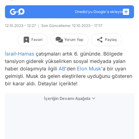
Onedio’yu Google'a ekleyin
12.10.2023 - 12:27
Son Güncelleme: 12.10.2023 - 17:17
Favori
Yorum Yap
Paylaş
İsrail
-
Hamas
çatışmaları artık 6. gününde. Bölgede
tansiyon giderek yükselirken sosyal medyada yalan
haber dolaşımıyla ilgili
AB
'den
Elon Musk
'a bir uyarı
gelmişti. Musk da gelen eleştirilere uyduğunu gösteren
bir karar aldı. Detaylar içerikte!
İçeriğin Devamı Aşağıda