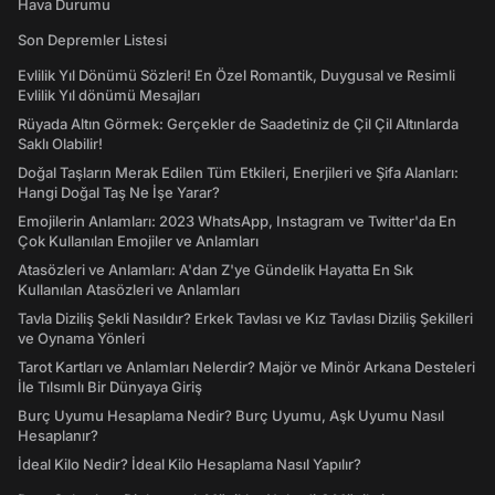
Hava Durumu
Son Depremler Listesi
Evlilik Yıl Dönümü Sözleri! En Özel Romantik, Duygusal ve Resimli
Evlilik Yıl dönümü Mesajları
Rüyada Altın Görmek: Gerçekler de Saadetiniz de Çil Çil Altınlarda
Saklı Olabilir!
Doğal Taşların Merak Edilen Tüm Etkileri, Enerjileri ve Şifa Alanları:
Hangi Doğal Taş Ne İşe Yarar?
Emojilerin Anlamları: 2023 WhatsApp, Instagram ve Twitter'da En
Çok Kullanılan Emojiler ve Anlamları
Atasözleri ve Anlamları: A'dan Z'ye Gündelik Hayatta En Sık
Kullanılan Atasözleri ve Anlamları
Tavla Diziliş Şekli Nasıldır? Erkek Tavlası ve Kız Tavlası Diziliş Şekilleri
ve Oynama Yönleri
Tarot Kartları ve Anlamları Nelerdir? Majör ve Minör Arkana Desteleri
İle Tılsımlı Bir Dünyaya Giriş
Burç Uyumu Hesaplama Nedir? Burç Uyumu, Aşk Uyumu Nasıl
Hesaplanır?
İdeal Kilo Nedir? İdeal Kilo Hesaplama Nasıl Yapılır?