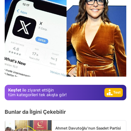
Video
Test
Keşfet
ile ziyaret ettiğin
Gündem
tüm kategorileri tek akışta gör!
Magazin
Bunlar da İlgini Çekebilir
Video
Test
Ahmet Davutoğlu'nun Saadet Partisi