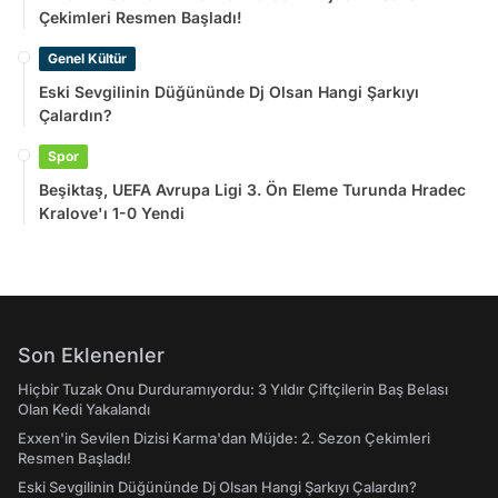
Çekimleri Resmen Başladı!
Genel Kültür
Eski Sevgilinin Düğününde Dj Olsan Hangi Şarkıyı
Çalardın?
Spor
Beşiktaş, UEFA Avrupa Ligi 3. Ön Eleme Turunda Hradec
Kralove'ı 1-0 Yendi
Son Eklenenler
Hiçbir Tuzak Onu Durduramıyordu: 3 Yıldır Çiftçilerin Baş Belası
Olan Kedi Yakalandı
Exxen'in Sevilen Dizisi Karma'dan Müjde: 2. Sezon Çekimleri
Resmen Başladı!
Eski Sevgilinin Düğününde Dj Olsan Hangi Şarkıyı Çalardın?