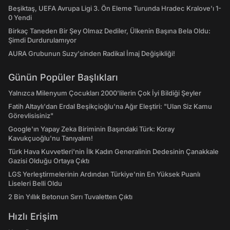
Beşiktaş, UEFA Avrupa Ligi 3. Ön Eleme Turunda Hradec Kralove'ı 1-
0 Yendi
Birkaç Taneden Bir Şey Olmaz Dediler, Ülkenin Başına Bela Oldu:
Şimdi Durdurulamıyor
AURA Grubunun Suzy'sinden Radikal İmaj Değişikliği!
Günün Popüler Başlıkları
Yalnızca Milenyum Çocukları 2000'lilerin Çok İyi Bildiği Şeyler
Fatih Altaylı'dan Erdal Beşikçioğlu'na Ağır Eleştiri: "Ulan Siz Kamu
Görevlisisiniz"
Google'ın Yapay Zeka Biriminin Başındaki Türk: Koray
Kavukçuoğlu'nu Tanıyalım!
Türk Hava Kuvvetleri'nin İlk Kadın Generalinin Dedesinin Çanakkale
Gazisi Olduğu Ortaya Çıktı
LGS Yerleştirmelerinin Ardından Türkiye'nin En Yüksek Puanlı
Liseleri Belli Oldu
2 Bin Yıllık Betonun Sırrı Tuvaletten Çıktı
Hızlı Erişim