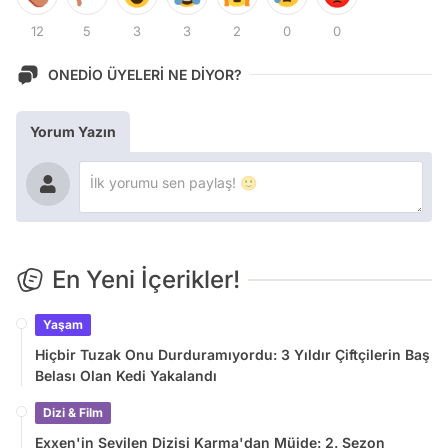
12
5
3
3
2
0
0
ONEDİO ÜYELERİ NE DİYOR?
Yorum Yazın
En Yeni İçerikler!
Yaşam
Hiçbir Tuzak Onu Durduramıyordu: 3 Yıldır Çiftçilerin Baş
Belası Olan Kedi Yakalandı
Dizi & Film
Exxen'in Sevilen Dizisi Karma'dan Müjde: 2. Sezon