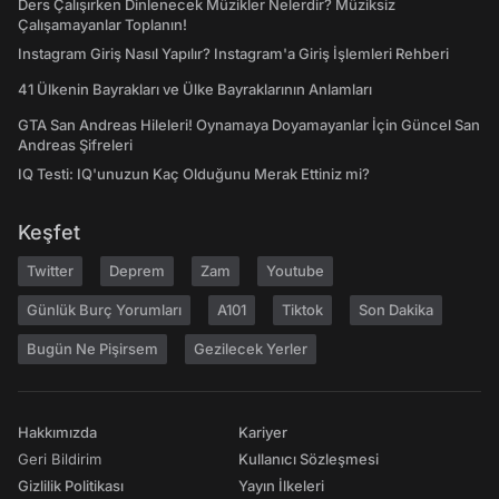
Ders Çalışırken Dinlenecek Müzikler Nelerdir? Müziksiz
Çalışamayanlar Toplanın!
Instagram Giriş Nasıl Yapılır? Instagram'a Giriş İşlemleri Rehberi
41 Ülkenin Bayrakları ve Ülke Bayraklarının Anlamları
GTA San Andreas Hileleri! Oynamaya Doyamayanlar İçin Güncel San
Andreas Şifreleri
IQ Testi: IQ'unuzun Kaç Olduğunu Merak Ettiniz mi?
Keşfet
Twitter
Deprem
Zam
Youtube
Günlük Burç Yorumları
A101
Tiktok
Son Dakika
Bugün Ne Pişirsem
Gezilecek Yerler
Hakkımızda
Kariyer
Geri Bildirim
Kullanıcı Sözleşmesi
Gizlilik Politikası
Yayın İlkeleri