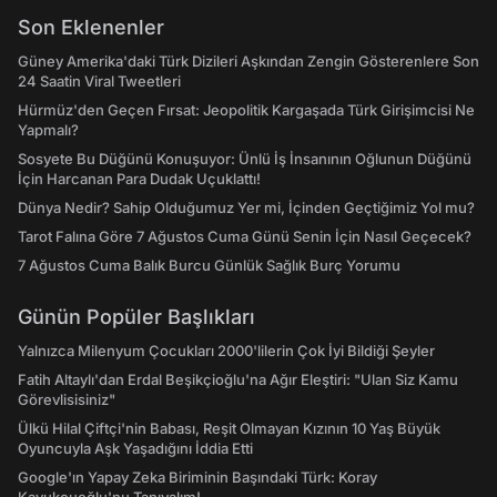
Son Eklenenler
Güney Amerika'daki Türk Dizileri Aşkından Zengin Gösterenlere Son
24 Saatin Viral Tweetleri
Hürmüz'den Geçen Fırsat: Jeopolitik Kargaşada Türk Girişimcisi Ne
Yapmalı?
Sosyete Bu Düğünü Konuşuyor: Ünlü İş İnsanının Oğlunun Düğünü
İçin Harcanan Para Dudak Uçuklattı!
Dünya Nedir? Sahip Olduğumuz Yer mi, İçinden Geçtiğimiz Yol mu?
Tarot Falına Göre 7 Ağustos Cuma Günü Senin İçin Nasıl Geçecek?
7 Ağustos Cuma Balık Burcu Günlük Sağlık Burç Yorumu
Günün Popüler Başlıkları
Yalnızca Milenyum Çocukları 2000'lilerin Çok İyi Bildiği Şeyler
Fatih Altaylı'dan Erdal Beşikçioğlu'na Ağır Eleştiri: "Ulan Siz Kamu
Görevlisisiniz"
Ülkü Hilal Çiftçi'nin Babası, Reşit Olmayan Kızının 10 Yaş Büyük
Oyuncuyla Aşk Yaşadığını İddia Etti
Google'ın Yapay Zeka Biriminin Başındaki Türk: Koray