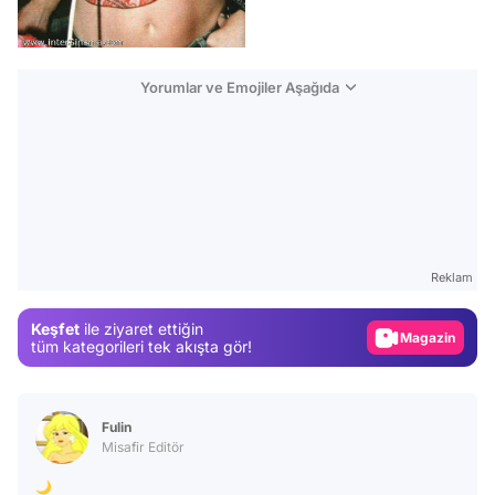
Yorumlar ve Emojiler Aşağıda
Video
Test
Gündem
Reklam
Magazin
Keşfet
ile ziyaret ettiğin
Video
tüm kategorileri tek akışta gör!
Test
Fulin
Misafir Editör
🌙