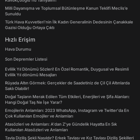
Kavukçuoğlu'nu Tanıyalım!
Milli Dayanışma ve Toplumsal Bütünleşme Kanun Teklifi Meclis’e
Sunuldu
Türk Hava Kuvvetleri'nin İlk Kadın Generalinin Dedesinin Çanakkale
Gazisi Olduğu Ortaya Çıktı
Hızlı Erişim
Hava Durumu
Son Depremler Listesi
Evlilik Yıl Dönümü Sözleri! En Özel Romantik, Duygusal ve Resimli
Evlilik Yıl dönümü Mesajları
Rüyada Altın Görmek: Gerçekler de Saadetiniz de Çil Çil Altınlarda
Saklı Olabilir!
Doğal Taşların Merak Edilen Tüm Etkileri, Enerjileri ve Şifa Alanları:
Hangi Doğal Taş Ne İşe Yarar?
Emojilerin Anlamları: 2023 WhatsApp, Instagram ve Twitter'da En
Çok Kullanılan Emojiler ve Anlamları
Atasözleri ve Anlamları: A'dan Z'ye Gündelik Hayatta En Sık
Kullanılan Atasözleri ve Anlamları
Tavla Diziliş Şekli Nasıldır? Erkek Tavlası ve Kız Tavlası Diziliş Şekilleri