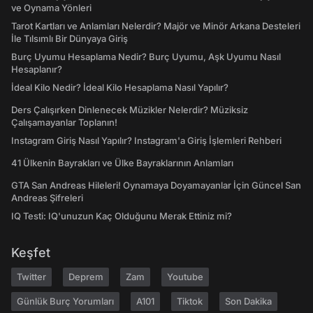
ve Oynama Yönleri
Tarot Kartları ve Anlamları Nelerdir? Majör ve Minör Arkana Desteleri
İle Tılsımlı Bir Dünyaya Giriş
Burç Uyumu Hesaplama Nedir? Burç Uyumu, Aşk Uyumu Nasıl
Hesaplanır?
İdeal Kilo Nedir? İdeal Kilo Hesaplama Nasıl Yapılır?
Ders Çalışırken Dinlenecek Müzikler Nelerdir? Müziksiz
Çalışamayanlar Toplanın!
Instagram Giriş Nasıl Yapılır? Instagram'a Giriş İşlemleri Rehberi
41 Ülkenin Bayrakları ve Ülke Bayraklarının Anlamları
GTA San Andreas Hileleri! Oynamaya Doyamayanlar İçin Güncel San
Andreas Şifreleri
IQ Testi: IQ'unuzun Kaç Olduğunu Merak Ettiniz mi?
Keşfet
Twitter
Deprem
Zam
Youtube
Günlük Burç Yorumları
A101
Tiktok
Son Dakika