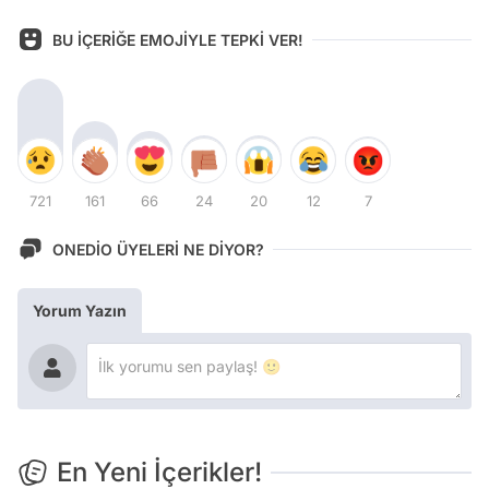
BU İÇERİĞE EMOJİYLE TEPKİ VER!
721
161
66
24
20
12
7
ONEDİO ÜYELERİ NE DİYOR?
Yorum Yazın
En Yeni İçerikler!