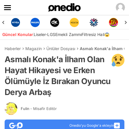
Güncel Konular
Liseler-LGS
Emekli Zammı
Filtresiz Hali😱
Haberler
Magazin
Ünlüler Dosyası
Asmalı Konak'a İlham Ol
Asmalı Konak'a İlham Olan
Hayat Hikayesi ve Erken
Ölümüyle İz Bırakan Oyuncu
Derya Arbaş
Fulin
- Misafir Editör
Onedio’yu Google'a ekleyin