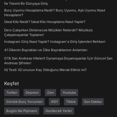
İle Tılsımlı Bir Dünyaya Giriş
Burç Uyumu Hesaplama Nedir? Burç Uyumu, Aşk Uyumu Nasıl
Hesaplanır?
İdeal Kilo Nedir? İdeal Kilo Hesaplama Nasıl Yapılır?
Ders Çalışırken Dinlenecek Müzikler Nelerdir? Müziksiz
Çalışamayanlar Toplanın!
Instagram Giriş Nasıl Yapılır? Instagram'a Giriş İşlemleri Rehberi
41 Ülkenin Bayrakları ve Ülke Bayraklarının Anlamları
GTA San Andreas Hileleri! Oynamaya Doyamayanlar İçin Güncel San
Andreas Şifreleri
IQ Testi: IQ'unuzun Kaç Olduğunu Merak Ettiniz mi?
Keşfet
Twitter
Deprem
Zam
Youtube
Günlük Burç Yorumları
A101
Tiktok
Son Dakika
Bugün Ne Pişirsem
Gezilecek Yerler