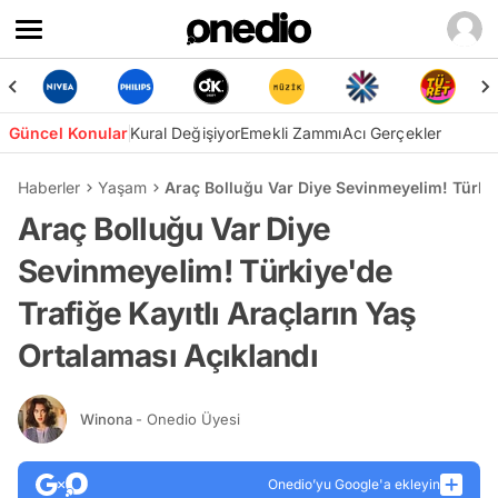
Güncel Konular
Kural Değişiyor
Emekli Zammı
Acı Gerçekler
Haberler
Yaşam
Araç Bolluğu Var Diye Sevinmeyelim! Türkiye
Araç Bolluğu Var Diye
Sevinmeyelim! Türkiye'de
Trafiğe Kayıtlı Araçların Yaş
Ortalaması Açıklandı
Winona
- Onedio Üyesi
Onedio’yu Google'a ekleyin