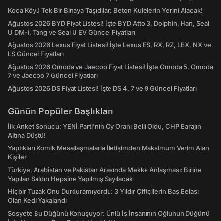
Koca Köyü Tek Bir Binaya Taşıdılar: Beton Kulelerin Yerini Alacak!
Ağustos 2026 BYD Fiyat Listesi! İşte BYD Atto 3, Dolphin, Han, Seal
U DM-i, Tang ve Seal U EV Güncel Fiyatları
Ağustos 2026 Lexus Fiyat Listesi! İşte Lexus ES, RX, RZ, LBX, NX ve
LS Güncel Fiyatları
Ağustos 2026 Omoda ve Jaecoo Fiyat Listesi! İşte Omoda 5, Omoda
7 ve Jaecoo 7 Güncel Fiyatları
Ağustos 2026 DS Fiyat Listesi! İşte DS 4, 7 ve 9 Güncel Fiyatları
Günün Popüler Başlıkları
İlk Anket Sonucu: YENİ Parti'nin Oy Oranı Belli Oldu, CHP Barajın
Altına Düştü!
Yaptıkları Komik Mesajlaşmalarla İletişimden Maksimum Verim Alan
Kişiler
Türkiye, Arabistan ve Pakistan Arasında Mekke Anlaşması: Birine
Yapılan Saldırı Hepsine Yapılmış Sayılacak
Hiçbir Tuzak Onu Durduramıyordu: 3 Yıldır Çiftçilerin Baş Belası
Olan Kedi Yakalandı
Sosyete Bu Düğünü Konuşuyor: Ünlü İş İnsanının Oğlunun Düğünü