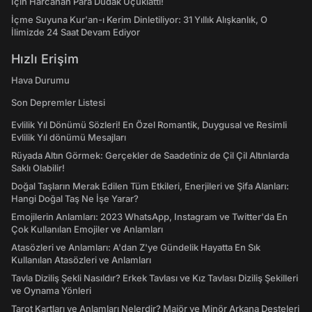
İçin Harcanan Para Dudak Uçuklattı!
İçme Suyuna Kur'an-ı Kerim Dinletiliyor: 31 Yıllık Alışkanlık, O
İlimizde 24 Saat Devam Ediyor
Hızlı Erişim
Hava Durumu
Son Depremler Listesi
Evlilik Yıl Dönümü Sözleri! En Özel Romantik, Duygusal ve Resimli
Evlilik Yıl dönümü Mesajları
Rüyada Altın Görmek: Gerçekler de Saadetiniz de Çil Çil Altınlarda
Saklı Olabilir!
Doğal Taşların Merak Edilen Tüm Etkileri, Enerjileri ve Şifa Alanları:
Hangi Doğal Taş Ne İşe Yarar?
Emojilerin Anlamları: 2023 WhatsApp, Instagram ve Twitter'da En
Çok Kullanılan Emojiler ve Anlamları
Atasözleri ve Anlamları: A'dan Z'ye Gündelik Hayatta En Sık
Kullanılan Atasözleri ve Anlamları
Tavla Diziliş Şekli Nasıldır? Erkek Tavlası ve Kız Tavlası Diziliş Şekilleri
ve Oynama Yönleri
Tarot Kartları ve Anlamları Nelerdir? Majör ve Minör Arkana Desteleri