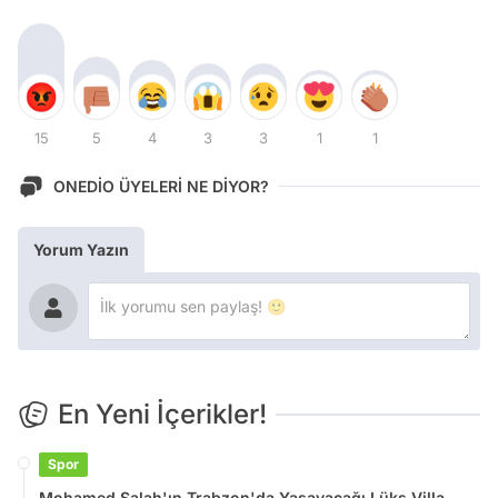
15
5
4
3
3
1
1
ONEDİO ÜYELERİ NE DİYOR?
Yorum Yazın
En Yeni İçerikler!
Spor
Mohamed Salah'ın Trabzon'da Yaşayacağı Lüks Villa