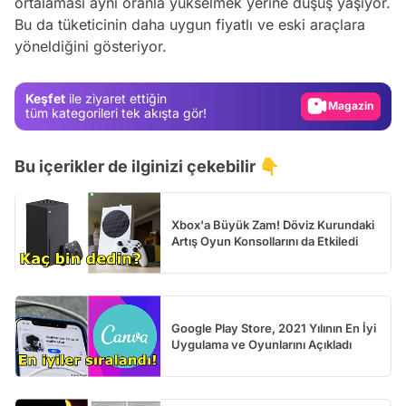
ortalaması aynı oranla yükselmek yerine düşüş yaşıyor.
Video
Bu da tüketicinin daha uygun fiyatlı ve eski araçlara
yöneldiğini gösteriyor.
Test
Gündem
Keşfet
ile ziyaret ettiğin
Magazin
tüm kategorileri tek akışta gör!
Video
Bu içerikler de ilginizi çekebilir 👇
Test
Xbox'a Büyük Zam! Döviz Kurundaki
Artış Oyun Konsollarını da Etkiledi
Google Play Store, 2021 Yılının En İyi
Uygulama ve Oyunlarını Açıkladı