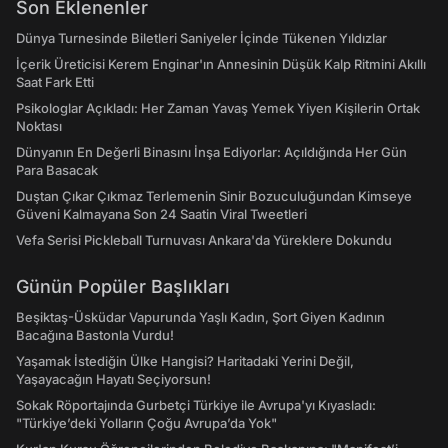
Son Eklenenler
Dünya Turnesinde Biletleri Saniyeler İçinde Tükenen Yıldızlar
İçerik Üreticisi Kerem Enginar'ın Annesinin Düşük Kalp Ritmini Akıllı
Saat Fark Etti
Psikologlar Açıkladı: Her Zaman Yavaş Yemek Yiyen Kişilerin Ortak
Noktası
Dünyanın En Değerli Binasını İnşa Ediyorlar: Açıldığında Her Gün
Para Basacak
Duştan Çıkar Çıkmaz Terlemenin Sinir Bozuculuğundan Kimseye
Güveni Kalmayana Son 24 Saatin Viral Tweetleri
Vefa Serisi Pickleball Turnuvası Ankara'da Yüreklere Dokundu
Günün Popüler Başlıkları
Beşiktaş-Üsküdar Vapurunda Yaşlı Kadın, Şort Giyen Kadının
Bacağına Bastonla Vurdu!
Yaşamak İstediğin Ülke Hangisi? Haritadaki Yerini Değil,
Yaşayacağın Hayatı Seçiyorsun!
Sokak Röportajında Gurbetçi Türkiye ile Avrupa'yı Kıyasladı:
"Türkiye’deki Yolların Çoğu Avrupa’da Yok"