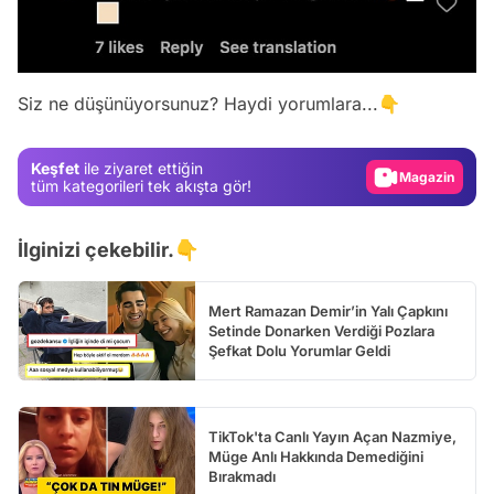
Video
Test
Siz ne düşünüyorsunuz? Haydi yorumlara...👇
Gündem
Magazin
Keşfet
ile ziyaret ettiğin
Video
tüm kategorileri tek akışta gör!
Test
İlginizi çekebilir.👇
Mert Ramazan Demir’in Yalı Çapkını
Setinde Donarken Verdiği Pozlara
Şefkat Dolu Yorumlar Geldi
TikTok'ta Canlı Yayın Açan Nazmiye,
Müge Anlı Hakkında Demediğini
Bırakmadı