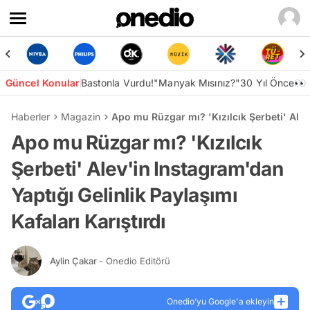
Güncel Konular
Bastonla Vurdu!
"Manyak Mısınız?"
30 Yıl Önce👀
Haberler
Magazin
Apo mu Rüzgar mı? 'Kızılcık Şerbeti' Alev'
Apo mu Rüzgar mı? 'Kızılcık
Şerbeti' Alev'in Instagram'dan
Yaptığı Gelinlik Paylaşımı
Kafaları Karıştırdı
Aylin Çakar
- Onedio Editörü
Onedio’yu Google'a ekleyin