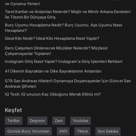
ve Oynama Yönleri
Tarot Kartları ve Anlamları Nelerdir? Majör ve Minör Arkana Desteleri
İle Tılsımlı Bir Dünyaya Giriş
Burç Uyumu Hesaplama Nedir? Burç Uyumu, Aşk Uyumu Nasıl
Hesaplanır?
İdeal Kilo Nedir? İdeal Kilo Hesaplama Nasıl Yapılır?
Ders Çalışırken Dinlenecek Müzikler Nelerdir? Müziksiz
Çalışamayanlar Toplanın!
Instagram Giriş Nasıl Yapılır? Instagram'a Giriş İşlemleri Rehberi
41 Ülkenin Bayrakları ve Ülke Bayraklarının Anlamları
GTA San Andreas Hileleri! Oynamaya Doyamayanlar İçin Güncel San
Andreas Şifreleri
IQ Testi: IQ'unuzun Kaç Olduğunu Merak Ettiniz mi?
Keşfet
Twitter
Deprem
Zam
Youtube
Günlük Burç Yorumları
A101
Tiktok
Son Dakika