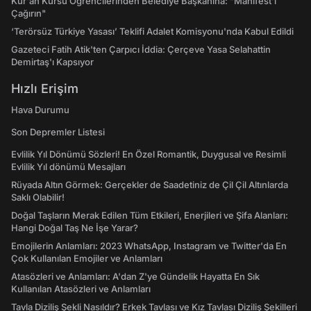
Kur'an Kursu Öğrencilerinden Belediye Başkanına: "Manifest’i
Çağırın"
‘Terörsüz Türkiye Yasası’ Teklifi Adalet Komisyonu'nda Kabul Edildi
Gazeteci Fatih Atik'ten Çarpıcı İddia: Çerçeve Yasa Selahattin
Demirtaş'ı Kapsıyor
Hızlı Erişim
Hava Durumu
Son Depremler Listesi
Evlilik Yıl Dönümü Sözleri! En Özel Romantik, Duygusal ve Resimli
Evlilik Yıl dönümü Mesajları
Rüyada Altın Görmek: Gerçekler de Saadetiniz de Çil Çil Altınlarda
Saklı Olabilir!
Doğal Taşların Merak Edilen Tüm Etkileri, Enerjileri ve Şifa Alanları:
Hangi Doğal Taş Ne İşe Yarar?
Emojilerin Anlamları: 2023 WhatsApp, Instagram ve Twitter'da En
Çok Kullanılan Emojiler ve Anlamları
Atasözleri ve Anlamları: A'dan Z'ye Gündelik Hayatta En Sık
Kullanılan Atasözleri ve Anlamları
Tavla Diziliş Şekli Nasıldır? Erkek Tavlası ve Kız Tavlası Diziliş Şekilleri