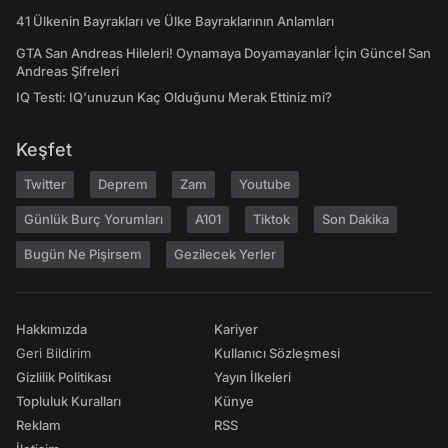
41 Ülkenin Bayrakları ve Ülke Bayraklarının Anlamları
GTA San Andreas Hileleri! Oynamaya Doyamayanlar İçin Güncel San
Andreas Şifreleri
IQ Testi: IQ'unuzun Kaç Olduğunu Merak Ettiniz mi?
Keşfet
Twitter
Deprem
Zam
Youtube
Günlük Burç Yorumları
A101
Tiktok
Son Dakika
Bugün Ne Pişirsem
Gezilecek Yerler
Hakkımızda
Kariyer
Geri Bildirim
Kullanıcı Sözleşmesi
Gizlilik Politikası
Yayın İlkeleri
Topluluk Kuralları
Künye
Reklam
RSS