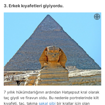
3. Erkek kıyafetleri giyiyordu.
7 yıllık hükümdarlığının ardından Hatşepsut kral olarak
taç giydi ve firavun oldu. Bu nedenle portrelerinde kilt
kıyafeti, taç, takma
sakal
gibi
bir krallar için olan