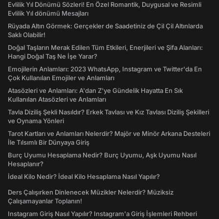
Evlilik Yıl Dönümü Sözleri! En Özel Romantik, Duygusal ve Resimli
Evlilik Yıl dönümü Mesajları
Rüyada Altın Görmek: Gerçekler de Saadetiniz de Çil Çil Altınlarda
Saklı Olabilir!
Doğal Taşların Merak Edilen Tüm Etkileri, Enerjileri ve Şifa Alanları:
Hangi Doğal Taş Ne İşe Yarar?
Emojilerin Anlamları: 2023 WhatsApp, Instagram ve Twitter'da En
Çok Kullanılan Emojiler ve Anlamları
Atasözleri ve Anlamları: A'dan Z'ye Gündelik Hayatta En Sık
Kullanılan Atasözleri ve Anlamları
Tavla Diziliş Şekli Nasıldır? Erkek Tavlası ve Kız Tavlası Diziliş Şekilleri
ve Oynama Yönleri
Tarot Kartları ve Anlamları Nelerdir? Majör ve Minör Arkana Desteleri
İle Tılsımlı Bir Dünyaya Giriş
Burç Uyumu Hesaplama Nedir? Burç Uyumu, Aşk Uyumu Nasıl
Hesaplanır?
İdeal Kilo Nedir? İdeal Kilo Hesaplama Nasıl Yapılır?
Ders Çalışırken Dinlenecek Müzikler Nelerdir? Müziksiz
Çalışamayanlar Toplanın!
Instagram Giriş Nasıl Yapılır? Instagram'a Giriş İşlemleri Rehberi