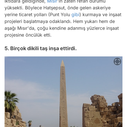
İktidara geldiğinde,
Mısır
'ın zaten refah durumu
yüksekti. Böylece Hatşepsut, önde gelen askeriye
yerine ticaret yolları (Punt Yolu
gibi
) kurmaya ve inşaat
projeleri başlatmaya odaklandı. Hem yukarı hem de
aşağı Mısır'da, çoğu kendine adanmış yüzlerce inşaat
projesine öncülük etti.
5. Birçok dikili taş inşa ettirdi.