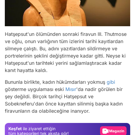
Hatşepsut'un ölümünden sonraki firavun III. Thutmose
ve oğlu, onun varlığının tüm izlerini tarihi kayıtlardan
silmeye çalıştı. Bu, adını yazıtlardan sildirmeye ve
portrelerinin şeklini değiştirmeye kadar gitti. Neyse ki
Hatşepsut'un tarihteki yerini sağlamlaştıracak kadar
kanıt hayatta kaldı.
Bununla birlikte, kadın hükümdarları yokmuş
gibi
gösterme uygulaması eski
Mısır
'da nadir görülen bir
Video
şey değildi. Birçok tarihçi Hatşepsut ve
Test
Sobekneferu'dan önce kayıttan silinmiş başka kadın
firavunların da olabileceğine inanıyor.
Gündem
Magazin
Keşfet
ile ziyaret ettiğin
Video
tüm kategorileri tek akışta gör!