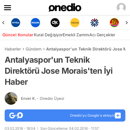
Güncel Konular
Kural Değişiyor
Emekli Zammı
Acı Gerçekler
Haberler
Gündem
Antalyaspor'un Teknik Direktörü Jose Mor
Antalyaspor'un Teknik
Direktörü Jose Morais'ten İyi
Haber
Enver K.
- Onedio Üyesi
Onedio’yu Google'a ekleyin
03.02.2016 - 18:04
Son Güncelleme: 04.02.2016 - 11:57