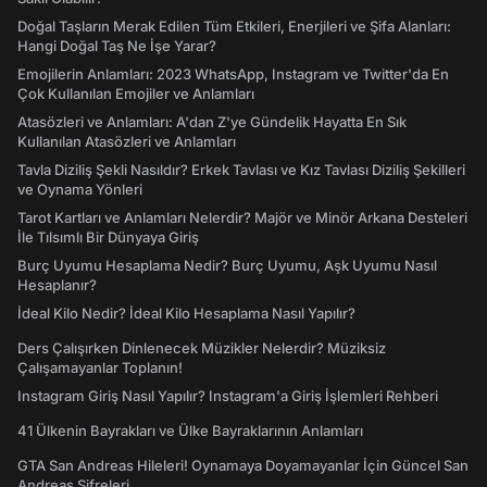
Doğal Taşların Merak Edilen Tüm Etkileri, Enerjileri ve Şifa Alanları:
Hangi Doğal Taş Ne İşe Yarar?
Emojilerin Anlamları: 2023 WhatsApp, Instagram ve Twitter'da En
Çok Kullanılan Emojiler ve Anlamları
Atasözleri ve Anlamları: A'dan Z'ye Gündelik Hayatta En Sık
Kullanılan Atasözleri ve Anlamları
Tavla Diziliş Şekli Nasıldır? Erkek Tavlası ve Kız Tavlası Diziliş Şekilleri
ve Oynama Yönleri
Tarot Kartları ve Anlamları Nelerdir? Majör ve Minör Arkana Desteleri
İle Tılsımlı Bir Dünyaya Giriş
Burç Uyumu Hesaplama Nedir? Burç Uyumu, Aşk Uyumu Nasıl
Hesaplanır?
İdeal Kilo Nedir? İdeal Kilo Hesaplama Nasıl Yapılır?
Ders Çalışırken Dinlenecek Müzikler Nelerdir? Müziksiz
Çalışamayanlar Toplanın!
Instagram Giriş Nasıl Yapılır? Instagram'a Giriş İşlemleri Rehberi
41 Ülkenin Bayrakları ve Ülke Bayraklarının Anlamları
GTA San Andreas Hileleri! Oynamaya Doyamayanlar İçin Güncel San
Andreas Şifreleri