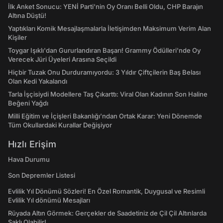
İlk Anket Sonucu: YENİ Parti'nin Oy Oranı Belli Oldu, CHP Barajın
Altına Düştü!
Yaptıkları Komik Mesajlaşmalarla İletişimden Maksimum Verim Alan
Kişiler
Toygar Işıklı'dan Gururlandıran Başarı! Grammy Ödülleri'nde Oy
Verecek Jüri Üyeleri Arasına Seçildi
Hiçbir Tuzak Onu Durduramıyordu: 3 Yıldır Çiftçilerin Baş Belası
Olan Kedi Yakalandı
Tarla İşçisiydi Modellere Taş Çıkarttı: Viral Olan Kadının Son Haline
Beğeni Yağdı
Milli Eğitim ve İçişleri Bakanlığı’ndan Ortak Karar: Yeni Dönemde
Tüm Okullardaki Kurallar Değişiyor
Hızlı Erişim
Hava Durumu
Son Depremler Listesi
Evlilik Yıl Dönümü Sözleri! En Özel Romantik, Duygusal ve Resimli
Evlilik Yıl dönümü Mesajları
Rüyada Altın Görmek: Gerçekler de Saadetiniz de Çil Çil Altınlarda
Saklı Olabilir!