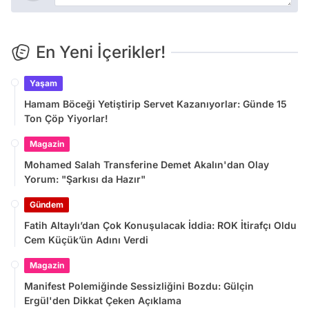
En Yeni İçerikler!
Yaşam
Hamam Böceği Yetiştirip Servet Kazanıyorlar: Günde 15
Ton Çöp Yiyorlar!
Magazin
Mohamed Salah Transferine Demet Akalın'dan Olay
Yorum: "Şarkısı da Hazır"
Gündem
Fatih Altaylı’dan Çok Konuşulacak İddia: ROK İtirafçı Oldu
Cem Küçük’ün Adını Verdi
Magazin
Manifest Polemiğinde Sessizliğini Bozdu: Gülçin
Ergül'den Dikkat Çeken Açıklama