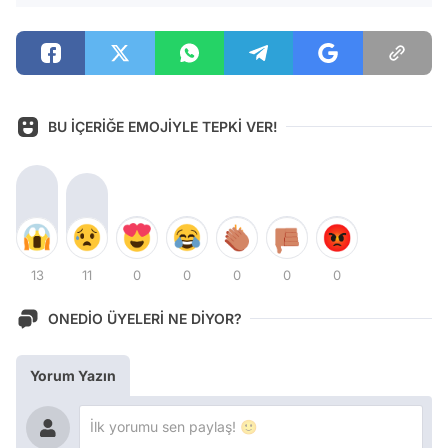
BU İÇERİĞE EMOJİYLE TEPKİ VER!
13
11
0
0
0
0
0
ONEDİO ÜYELERİ NE DİYOR?
Yorum Yazın