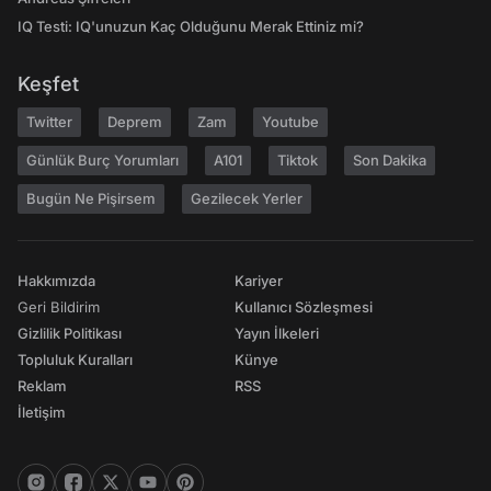
IQ Testi: IQ'unuzun Kaç Olduğunu Merak Ettiniz mi?
Keşfet
Twitter
Deprem
Zam
Youtube
Günlük Burç Yorumları
A101
Tiktok
Son Dakika
Bugün Ne Pişirsem
Gezilecek Yerler
Hakkımızda
Kariyer
Geri Bildirim
Kullanıcı Sözleşmesi
Gizlilik Politikası
Yayın İlkeleri
Topluluk Kuralları
Künye
Reklam
RSS
İletişim