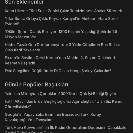
Son Eklenenler
Koca Ülkede Tüm Sular Zehirli Çıktı: Temizlemesi Asırlar Sürecek
Yıllar Sonra Ortaya Çıktı: Poyraz Karayel'in Meltem'i Hare Sürel
Evlendi!
'Ölüler Şehri' Olarak Biliniyor: 1300 Kişinin Yaşadığı Şehirde 1,5
Milyon Mezar Var
Hiçbir Tuzak Onu Durduramıyordu: 3 Yıldır Çiftçilerin Baş Belası
Olan Kedi Yakalandı
Exxen'in Sevilen Dizisi Karma'dan Müjde: 2. Sezon Çekimleri
Resmen Başladı!
Eski Sevgilinin Düğününde Dj Olsan Hangi Şarkıyı Çalardın?
Günün Popüler Başlıkları
Yalnızca Milenyum Çocukları 2000'lilerin Çok İyi Bildiği Şeyler
Fatih Altaylı'dan Erdal Beşikçioğlu'na Ağır Eleştiri: "Ulan Siz Kamu
Görevlisisiniz"
Google'ın Yapay Zeka Biriminin Başındaki Türk: Koray
Kavukçuoğlu'nu Tanıyalım!
Türk Hava Kuvvetleri'nin İlk Kadın Generalinin Dedesinin Çanakkale
Gazisi Olduğu Ortaya Çıktı