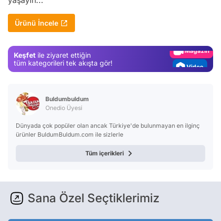
yaşayın...
Test
Ürünü İncele
Gündem
Magazin
Keşfet
ile ziyaret ettiğin
Video
tüm kategorileri tek akışta gör!
Test
Buldumbuldum
Onedio Üyesi
Dünyada çok popüler olan ancak Türkiye'de bulunmayan en ilginç
ürünler BuldumBuldum.com ile sizlerle
Tüm içerikleri
Sana Özel Seçtiklerimiz