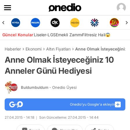
Güncel Konular
Liseler-LGS
Emekli Zammı
Filtresiz Hali😱
Haberler
Ekonomi
Altın Fiyatları
Anne Olmak İsteyeceğiniz 
Anne Olmak İsteyeceğiniz 10
Anneler Günü Hediyesi
Buldumbuldum
- Onedio Üyesi
Onedio’yu Google'a ekleyin
27.04.2015 - 14:18
Son Güncelleme: 27.04.2015 - 14:44