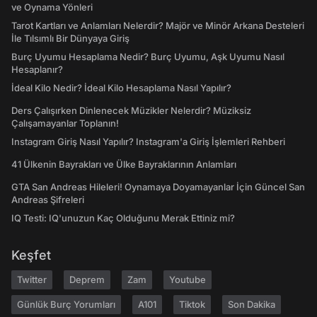
ve Oynama Yönleri
Tarot Kartları ve Anlamları Nelerdir? Majör ve Minör Arkana Desteleri
İle Tılsımlı Bir Dünyaya Giriş
Burç Uyumu Hesaplama Nedir? Burç Uyumu, Aşk Uyumu Nasıl
Hesaplanır?
İdeal Kilo Nedir? İdeal Kilo Hesaplama Nasıl Yapılır?
Ders Çalışırken Dinlenecek Müzikler Nelerdir? Müziksiz
Çalışamayanlar Toplanın!
Instagram Giriş Nasıl Yapılır? Instagram'a Giriş İşlemleri Rehberi
41 Ülkenin Bayrakları ve Ülke Bayraklarının Anlamları
GTA San Andreas Hileleri! Oynamaya Doyamayanlar İçin Güncel San
Andreas Şifreleri
IQ Testi: IQ'unuzun Kaç Olduğunu Merak Ettiniz mi?
Keşfet
Twitter
Deprem
Zam
Youtube
Günlük Burç Yorumları
A101
Tiktok
Son Dakika