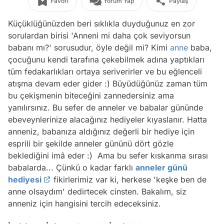
Favori
Yorum Yap
Paylaş
Küçüklüğünüzden beri sıklıkla duyduğunuz en zor
sorulardan birisi 'Anneni mi daha çok seviyorsun
babanı mı?' sorusudur, öyle değil mi? Kimi
anne
baba,
çocuğunu kendi tarafına çekebilmek adına yaptıkları
tüm fedakarlıkları ortaya seriverirler ve bu eğlenceli
atışma devam eder gider :) Büyüdüğünüz zaman tüm
bu çekişmenin biteceğini zannedersiniz ama
yanılırsınız. Bu sefer de anneler ve babalar gününde
ebeveynlerinize alacağınız hediyeler kıyaslanır. Hatta
anneniz, babanıza aldığınız değerli bir hediye için
esprili bir şekilde anneler gününü dört gözle
beklediğini imâ eder :) Ama bu sefer kıskanma sırası
babalarda... Çünkü o kadar farklı
anneler günü
hediyesi
fikirlerimiz var ki, herkese 'keşke ben de
anne olsaydım' dedirtecek cinsten. Bakalım, siz
anneniz için hangisini tercih edeceksiniz.