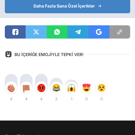
Daha Fazla Sana Özel İçerikler
BU İÇERİĞE EMOJİYLE TEPKİ VER!
4
4
4
2
1
0
0